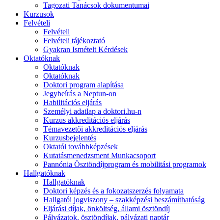
Tagozati Tanácsok dokumentumai
Kurzusok
Felvételi
Felvételi
Felvételi tájékoztató
Gyakran Ismételt Kérdések
Oktatóknak
Oktatóknak
Oktatóknak
Doktori program alapítása
Jegybeírás a Neptun-on
Habilitációs eljárás
Személyi adatlap a doktori.hu-n
Kurzus akkreditációs eljárás
Témavezetői akkreditációs eljárás
Kurzusbejelentés
Oktatói továbbképzések
Kutatásmenedzsment Munkacsoport
Pannónia Ösztöndíjprogram és mobilitási programok
Hallgatóknak
Hallgatóknak
Doktori képzés és a fokozatszerzés folyamata
Hallgatói jogviszony – szakképzési beszámíthatóság
Eljárási díjak, önköltség, állami ösztöndíj
Pályázatok, ösztöndíjak, pályázati naptár