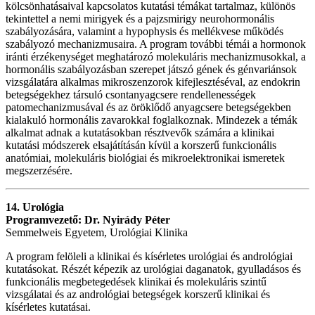
kölcsönhatásaival kapcsolatos kutatási témákat tartalmaz, különös
tekintettel a nemi mirigyek és a pajzsmirigy neurohormonális
szabályozására, valamint a hypophysis és mellékvese működés
szabályozó mechanizmusaira. A program további témái a hormonok
iránti érzékenységet meghatározó molekuláris mechanizmusokkal, a
hormonális szabályozásban szerepet játszó gének és génvariánsok
vizsgálatára alkalmas mikroszenzorok kifejlesztéséval, az endokrin
betegségekhez társuló csontanyagcsere rendellenességek
patomechanizmusával és az öröklődő anyagcsere betegségekben
kialakuló hormonális zavarokkal foglalkoznak. Mindezek a témák
alkalmat adnak a kutatásokban résztvevők számára a klinikai
kutatási módszerek elsajátításán kívül a korszerű funkcionális
anatómiai, molekuláris biológiai és mikroelektronikai ismeretek
megszerzésére.
14. Urológia
Programvezető: Dr. Nyirády Péter
Semmelweis Egyetem, Urológiai Klinika
A program felöleli a klinikai és kísérletes urológiai és andrológiai
kutatásokat. Részét képezik az urológiai daganatok, gyulladásos és
funkcionális megbetegedések klinikai és molekuláris szintű
vizsgálatai és az andrológiai betegségek korszerű klinikai és
kísérletes kutatásai.