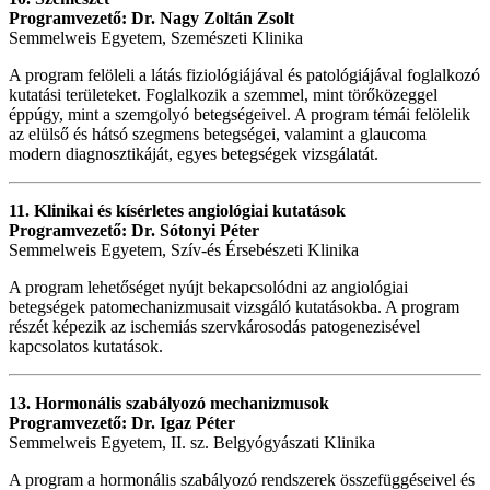
Programvezető: Dr. Nagy Zoltán Zsolt
Semmelweis Egyetem, Szemészeti Klinika
A program felöleli a látás fiziológiájával és patológiájával foglalkozó
kutatási területeket. Foglalkozik a szemmel, mint törőközeggel
éppúgy, mint a szemgolyó betegségeivel. A program témái felölelik
az elülső és hátsó szegmens betegségei, valamint a glaucoma
modern diagnosztikáját, egyes betegségek vizsgálatát.
11. Klinikai és kísérletes angiológiai kutatások
Programvezető: Dr. Sótonyi Péter
Semmelweis Egyetem, Szív-és Érsebészeti Klinika
A program lehetőséget nyújt bekapcsolódni az angiológiai
betegségek patomechanizmusait vizsgáló kutatásokba. A program
részét képezik az ischemiás szervkárosodás patogenezisével
kapcsolatos kutatások.
13. Hormonális szabályozó mechanizmusok
Programvezető: Dr. Igaz Péter
Semmelweis Egyetem, II. sz. Belgyógyászati Klinika
A program a hormonális szabályozó rendszerek összefüggéseivel és