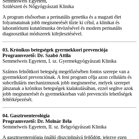
Semmelweis Egyetem,
Szülészeti és Nőgyógyászati Klinika
A program elsősorban a perinatális genetika és a magzati élet
folyamatainak jobb megismerését tűzte ki célul, a klinikai és
laboratóriumi kutatómunka ötvözésével és modern perinatális
diagnosztikai módszerek kifejlesztésével.
03. Krónikus betegségek gyermekkori prevenciója
Programvezető: Dr. Szabó Attila
Semmelweis Egyetem, I. sz. Gyermekgyógyászati Klinika
Számos felnőttkori betegség megelőzésében fontos szerepe van a
gyermekkori prevenciónak. A feni program célja azon celluláris és
subcelluláris mechanizmusok jobb megismerése, melyek szerepet
játszanak a krónikus betegségek kialakulásában, ezzel segítve azok
jobb megismerését és gyermekkorban való prevenciós lehetőségek
feltérképezését.
04. Gasztroenterológia
Programvezető: Dr. Molnár Béla
Semmelweis Egyetem, II. sz. Belgyógyászati Klinika
A gasztroenterológia önálló diszciplinává fejlődött, jelezve ezen