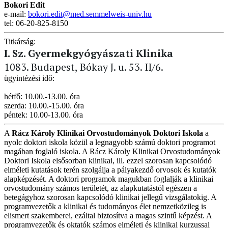
Bokori Edit
e-mail:
bokori.edit@med.semmelweis-univ.hu
tel: 06-20-825-8150
Titkárság:
I. Sz. Gyermekgyógyászati Klinika
1083. Budapest, Bókay J. u. 53. II/6.
ügyintézési idő:
hétfő: 10.00.-13.00. óra
szerda: 10.00.-15.00. óra
péntek: 10.00-13.00. óra
A
Rácz Károly Klinikai Orvostudományok Doktori Iskola
a
nyolc doktori iskola közül a legnagyobb számú doktori programot
magában foglaló iskola. A Rácz Károly Klinikai Orvostudományok
Doktori Iskola elsősorban klinikai, ill. ezzel szorosan kapcsolódó
elméleti kutatások terén szolgálja a pályakezdő orvosok és kutatók
alapképzését. A doktori programok magukban foglalják a klinikai
orvostudomány számos területét, az alapkutatástól egészen a
betegágyhoz szorosan kapcsolódó klinikai jellegű vizsgálatokig. A
programvezetők a klinikai és tudományos élet nemzetközileg is
elismert szakemberei, ezáltal biztosítva a magas szintű képzést. A
programvezetők és oktatók számos elméleti és klinikai kurzussal