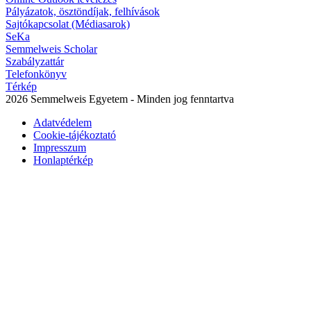
Pályázatok, ösztöndíjak, felhívások
Sajtókapcsolat (Médiasarok)
SeKa
Semmelweis Scholar
Szabályzattár
Telefonkönyv
Térkép
2026 Semmelweis Egyetem - Minden jog fenntartva
Adatvédelem
Cookie-tájékoztató
Impresszum
Honlaptérkép