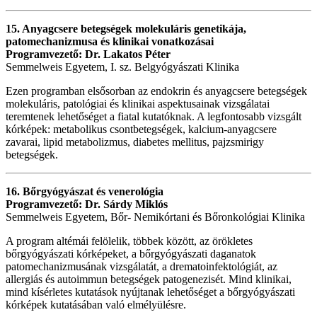
15. Anyagcsere betegségek molekuláris genetikája,
patomechanizmusa és klinikai vonatkozásai
Programvezető: Dr. Lakatos Péter
Semmelweis Egyetem, I. sz. Belgyógyászati Klinika
Ezen programban elsősorban az endokrin és anyagcsere betegségek
molekuláris, patológiai és klinikai aspektusainak vizsgálatai
teremtenek lehetőséget a fiatal kutatóknak. A legfontosabb vizsgált
kórképek: metabolikus csontbetegségek, kalcium-anyagcsere
zavarai, lipid metabolizmus, diabetes mellitus, pajzsmirigy
betegségek.
16. Bőrgyógyászat és venerológia
Programvezető: Dr. Sárdy Miklós
Semmelweis Egyetem, Bőr- Nemikórtani és Bőronkológiai Klinika
A program altémái felölelik, többek között, az örökletes
bőrgyógyászati kórképeket, a bőrgyógyászati daganatok
patomechanizmusának vizsgálatát, a drematoinfektológiát, az
allergiás és autoimmun betegségek patogenezisét. Mind klinikai,
mind kísérletes kutatások nyújtanak lehetőséget a bőrgyógyászati
kórképek kutatásában való elmélyülésre.