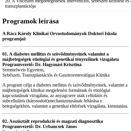
20. A Visceláris megbetegedések intervenciós, sebészeti kezelése és 
transzplantációja
Programok leírása
A Rácz Károly Klinikai Orvostudományok Doktori Iskola
programjai:
01. A diabetes mellitus és szövődményeinek valamint a
májbetegségek etiológiai és genetikai tényezőinek vizsgálata
Programvezető: Dr. Hagymási Krisztina
Semmelweis Egyetem,
Sebészeti, Transzplantációs és Gasztroenterológiai Klinika
A program célja a diabetes mellitus és szövődményeinek, valamint a
májbetegségek klinikai megjelenési formáinak és etiológiai
kapcsolatának vizsgálata, az anyagcsere utak celluláris és
subcelluláris (károsodott)mechanizmusának feltárása e
betegségekben, valamint a genetikai eltérések vizsgálata, kimutatása.
02. Asszisztált reprodukció és magzati diagnosztika
Programvezető: Dr. Urbancsek János