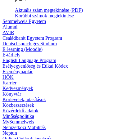
Aktuális szám megtekintése (PDF)
Korábbi számok megtekintése
Semmelweis Egyetem
Alumni
AVIR
Családbarát Egyetem Program
Deutschsprachiges Studium
E-learning (Moodle)
E-tárhely
English Language Program
Esélyegyenlőség és Etikai Kódex
Eseménynaptár
HÖK
Karrier
Kedvezmények
Könyvtár
Körlevelek, utasítások
Közbeszerzések
Közérdekű adatok
Minőségpolitika
MySemmelweis
Nemzetközi Mobilitás
Neptun
Online Outlook levelezés