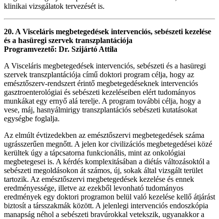
klinikai vizsgálatok tervezését is.
20. A Visceláris megbetegedések intervenciós, sebészeti kezelése
és a hasüregi szervek transzplantációja
Programvezető: Dr. Szijártó Attila
A Visceláris megbetegedések intervenciós, sebészeti és a hasüregi
szervek transzplantációja című doktori program célja, hogy az
emésztőszerv-rendszert érintő megbetegedéseknek intervenciós
gasztroenterológiai és sebészeti kezeléseiben elért tudományos
munkákat egy ernyő alá terelje. A program további célja, hogy a
vese, máj, hasnyálmirigy transzplantációs sebészeti kutatásokat
egységbe foglalja.
Az elmúlt évtizedekben az emésztőszervi megbetegedések száma
ugrásszerűen megnőtt. A jelen kor civilizációs megbetegedései közé
kerültek úgy a tápcsatorna funkcionális, mint az onkológiai
megbetegesei is. A kérdés komplexitásában a diétás változásoktól a
sebészeti megoldásokon át számos, új, sokak által vizsgált terület
tartozik. Az emésztőszervi megbetegedések kezelése és ennek
eredményessége, illetve az ezekből levonható tudományos
eredmények egy doktori programon belül való kezelése kellő átjárást
biztosít a társszakmák között. A jelenlegi intervenciós endoszkópia
manapság néhol a sebészeti bravúrokkal vetekszik, ugyanakkor a