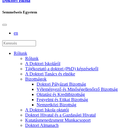
Doktori Iskola
Semmelweis Egyetem
en
Rólunk
Rólunk
A Doktori Iskoláról
Tájékoztató a doktori (PhD) képzésekről
A Doktori Tanács és elnöke
Bizottságok
Doktori Pályázati Bizottság
Véleményező és Minőségellenőrző Bizottság
Oktatási és Kreditbizottság
Fegyelmi és Etikai Bizottság
Nemzetközi Bizottság
A Doktori Iskola oktatói
Doktori Hivatal és a Gazdasági Hivatal
Kutatásmenedzsment Munkacsoport
Doktori Almanach