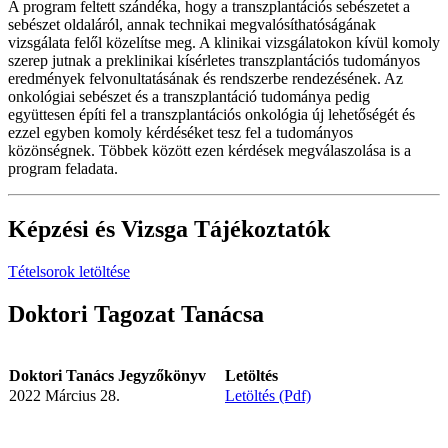
A program feltett szándéka, hogy a transzplantációs sebészetet a
sebészet oldaláról, annak technikai megvalósíthatóságának
vizsgálata felől közelítse meg. A klinikai vizsgálatokon kívül komoly
szerep jutnak a preklinikai kísérletes transzplantációs tudományos
eredmények felvonultatásának és rendszerbe rendezésének. Az
onkológiai sebészet és a transzplantáció tudománya pedig
együttesen építi fel a transzplantációs onkológia új lehetőségét és
ezzel egyben komoly kérdéséket tesz fel a tudományos
közönségnek. Többek között ezen kérdések megválaszolása is a
program feladata.
Képzési és Vizsga Tájékoztatók
Tételsorok letöltése
Doktori Tagozat Tanácsa
Doktori Tanács Jegyzőkönyv
Letöltés
2022 Március 28.
Letöltés (Pdf)