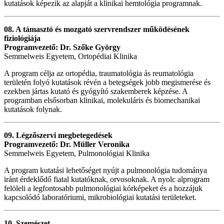
kutatások képezik az alapját a klinikai hemtológia programnak.
08. A támasztó és mozgató szervrendszer működésének
fiziológiája
Programvezető: Dr. Szőke György
Semmelweis Egyetem, Ortopédiai Klinika
A program célja az ortopédia, traumatológia ás reumatológia
területén folyó kutatások révén a betegségek jobb megismerése és
ezekben jártas kutató és gyógyító szakemberek képzése. A
programban elsősorban klinikai, molekuláris és biomechanikai
kutatások folynak.
09. Légzőszervi megbetegedések
Programvezető: Dr. Müller Veronika
Semmelweis Egyetem, Pulmonológiai Klinika
A program kutatási lehetőséget nyújt a pulmonológia tudománya
iránt érdeklődő fiatal kutatóknak, orvosoknak. A nyolc alprogram
felöleli a legfontosabb pulmonológiai kórképeket és a hozzájuk
kapcsolódó laboratóriumi, mikrobiológiai kutatási területeket.
10. Szemészet