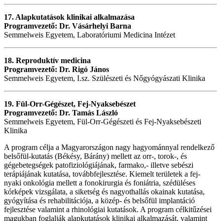
17. Alapkutatások klinikai alkalmazása
Programvezető: Dr. Vásárhelyi Barna
Semmelweis Egyetem, Laboratóriumi Medicina Intézet
18. Reproduktív medicina
Programvezető: Dr. Rigó János
Semmelweis Egyetem, I.sz. Szülészeti és Nőgyógyászati Klinika
19. Fül-Orr-Gégészet, Fej-Nyaksebészet
Programvezető: Dr. Tamás László
Semmelweis Egyetem, Fül-Orr-Gégészeti és Fej-Nyaksebészeti
Klinika
A program célja a Magyarországon nagy hagyománnyal rendelkező
belsőfül-kutatás (Békésy, Bárány) mellett az orr-, torok-, és
gégebetegségek patofiziológiájának, farmako,- illetve sebészi
terápiájának kutatása, továbbfejlesztése. Kiemelt területek a fej-
nyaki onkológia mellett a fonokirurgia és foniátria, szédüléses
kórképek vizsgálata, a siketség és nagyothallás okainak kutatása,
gyógyítása és rehabilitációja, a közép- és belsőfül implantáció
fejlesztése valamint a rhinológiai kutatások. A program célkitűzései
magukban foglalják alapkutatások klinikai alkalmazását, valamint