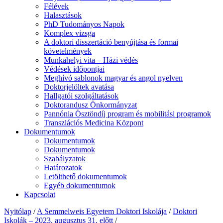
Félévek
Halasztások
PhD Tudományos Napok
Komplex vizsga
A doktori disszertáció benyújtása és formai
követelmények
Munkahelyi vita – Házi védés
Védések időpontjai
Meghívó sablonok magyar és angol nyelven
Doktorjelöltek avatása
Hallgatói szolgáltatások
Doktorandusz Önkormányzat
Pannónia Ösztöndíj program és mobilitási programok
Transzlációs Medicina Központ
Dokumentumok
Dokumentumok
Dokumentumok
Szabályzatok
Határozatok
Letölthető dokumentumok
Egyéb dokumentumok
Kapcsolat
Nyitólap
/
A Semmelweis Egyetem Doktori Iskolája
/
Doktori
Iskolák – 2023. augusztus 31. előtt
/