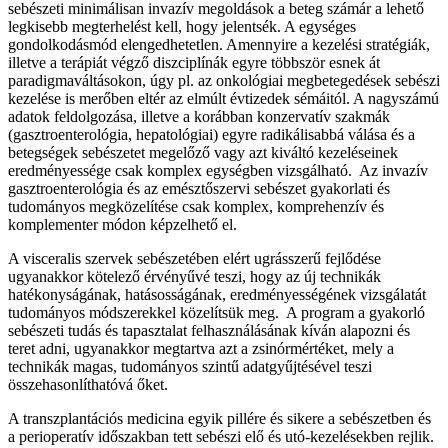
sebészeti minimálisan invazív megoldások a beteg számár a lehető
legkisebb megterhelést kell, hogy jelentsék. A egységes
gondolkodásmód elengedhetetlen. Amennyire a kezelési stratégiák,
illetve a terápiát végző diszciplínák egyre többször esnek át
paradigmaváltásokon, úgy pl. az onkológiai megbetegedések sebészi
kezelése is merőben eltér az elmúlt évtizedek sémáitól. A nagyszámú
adatok feldolgozása, illetve a korábban konzervatív szakmák
(gasztroenterológia, hepatológiai) egyre radikálisabbá válása és a
betegségek sebészetet megelőző vagy azt kiváltó kezeléseinek
eredményessége csak komplex egységben vizsgálható. Az invazív
gasztroenterológia és az emésztőszervi sebészet gyakorlati és
tudományos megközelítése csak komplex, komprehenzív és
komplementer módon képzelhető el.
A visceralis szervek sebészetében elért ugrásszerű fejlődése
ugyanakkor kötelező érvényűvé teszi, hogy az új technikák
hatékonyságának, hatásosságának, eredményességének vizsgálatát
tudományos módszerekkel közelítsük meg. A program a gyakorló
sebészeti tudás és tapasztalat felhasználásának kíván alapozni és
teret adni, ugyanakkor megtartva azt a zsinórmértéket, mely a
technikák magas, tudományos szintű adatgyűjtésével teszi
összehasonlíthatóvá őket.
A transzplantációs medicina egyik pillére és sikere a sebészetben és
a perioperatív időszakban tett sebészi elő és utó-kezelésekben rejlik.