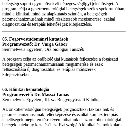
betegségcsoport egyre növekvő népegészségügyi jelentőségét. A
program célja a gasztroenterológiai betegségek széles spektrumában,
mind a klinikai, mind az alapkutatás szintjén, a betegségek
patomechanizmusának minél részletesebb megismerése, ezáltal
diagnosztikai és terápiás lehetőségek kifejlesztése.
05. Fogorvostudományi kutatások
Programvezető: Dr. Varga Gábor
Semmelweis Egyetem, Orálbiológiai Tanszék
A program célja az orálbiológiai kutatások fejlesztése a fogászati
betegségek patomechanizmusának megismerése és ezek
felhasználása új diagnosztikai és terápiás módszerek
kifejlesztésében.
06. Klinikai hematológia
Programvezető: Dr. Masszi Tamás
Semmelweis Egyetem, III. sz. Belgyógyászati Klinika
Az onkohematológiai betegségek prognosztikai faktorainak és
patomechanizmusainak feltérképezése és ezáltal komlex terápiás
lehetőségek megteremtése révén juthatunk el az onkohematológiai
betegek hatékony kezeléséhez. Ezt szolgáló klinikai és molekuláris