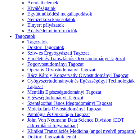
Arculati elemek
Kiválóságaink
Együttműködési megállapodások
Nemzetközi kapcsolatok
Elnyert pályázatok
Adatvédelmi információk
Tagozatok
Tagozatok
Doktori Tagozatok
Szív- és Érgyógyászati Tagozat
Elméleti és Transzlációs Orvostudományi Tagozat
Fogorvostudományi Tagozat
Operatív Orvostudományi Tagozat
Rácz Károly Konzervatív Orvostudományi Tagozat
Gyógyszertudományok és Egészségügyi Technológiák
Tagozat
Mentális Egészségtudományi Tagozat
Egészségtudományi Tagozat
Szentágothai János Idegtudományi Tagozat
Molekuláris Orvostudományi Tagozat
Patológia és Onkológia Tagozat
John Von Neumann Data Science Division (EDT
akkreditáció folyamatban)
Klinikai Transzlációs Medicina (angol nyelvű program)
Doktori Tagozatok témái