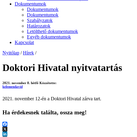
Dokumentumok
Dokumentumok
Dokumentumok
Szabályzatok
Határozatok
Letölthető dokumentumok
Egyéb dokumentumok
Kapcsolat
Nyitólap
/
Hírek
/
Doktori Hivatal nyitvatartás
2021. november 8. hétfő
Közzétette:
kelemendavid
2021. november 12-én a Doktori Hivatal zárva tart.
Ha érdekesnek találta, ossza meg!
Facebook
X