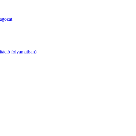
agozat
táció folyamatban)