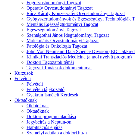
Fogorvostudományi Tagozat
Operatív Orvostudományi Tagozat
Rácz Károly Konzervatív Orvostudományi Tagozat
Gyógyszertudományok és Egészségügyi Technológiák T
Mentális Egészségtudományi Tagozat
Egészségtudományi Tagozat
Szentágothai János Idegtudományi Tagozat
Molekuláris Orvostudományi Tagozat
Patológia és Onkológia Tagozat
John Von Neumann Data Science Division (EDT akkredi
Klinikai Transzlációs Medicina (angol nyelvű program)
Doktori Tagozatok témái
Tagozati Tanácsok dokumentumai
Kurzusok
Felvételi
Felvételi
Felvételi tájékoztató
Gyakran Ismételt Kérdések
Oktatóknak
Oktatóknak
Oktatóknak
Doktori program alapítása
Jegybeírás a Neptun-on
Habilitációs eljárás
Személyi adatlap a doktori.hu-n