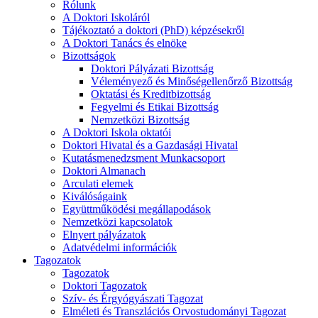
Rólunk
A Doktori Iskoláról
Tájékoztató a doktori (PhD) képzésekről
A Doktori Tanács és elnöke
Bizottságok
Doktori Pályázati Bizottság
Véleményező és Minőségellenőrző Bizottság
Oktatási és Kreditbizottság
Fegyelmi és Etikai Bizottság
Nemzetközi Bizottság
A Doktori Iskola oktatói
Doktori Hivatal és a Gazdasági Hivatal
Kutatásmenedzsment Munkacsoport
Doktori Almanach
Arculati elemek
Kiválóságaink
Együttműködési megállapodások
Nemzetközi kapcsolatok
Elnyert pályázatok
Adatvédelmi információk
Tagozatok
Tagozatok
Doktori Tagozatok
Szív- és Érgyógyászati Tagozat
Elméleti és Transzlációs Orvostudományi Tagozat