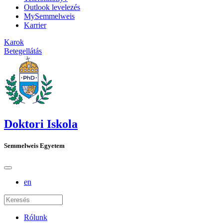
Outlook levelezés
MySemmelweis
Karrier
Karok
Betegellátás
Doktori Iskola
Semmelweis Egyetem
en
Rólunk