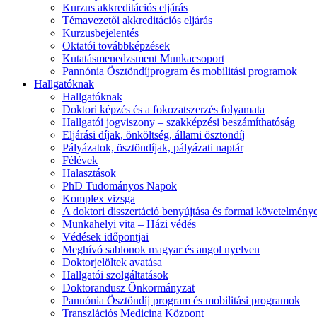
Kurzus akkreditációs eljárás
Témavezetői akkreditációs eljárás
Kurzusbejelentés
Oktatói továbbképzések
Kutatásmenedzsment Munkacsoport
Pannónia Ösztöndíjprogram és mobilitási programok
Hallgatóknak
Hallgatóknak
Doktori képzés és a fokozatszerzés folyamata
Hallgatói jogviszony – szakképzési beszámíthatóság
Eljárási díjak, önköltség, állami ösztöndíj
Pályázatok, ösztöndíjak, pályázati naptár
Félévek
Halasztások
PhD Tudományos Napok
Komplex vizsga
A doktori disszertáció benyújtása és formai követelmény
Munkahelyi vita – Házi védés
Védések időpontjai
Meghívó sablonok magyar és angol nyelven
Doktorjelöltek avatása
Hallgatói szolgáltatások
Doktorandusz Önkormányzat
Pannónia Ösztöndíj program és mobilitási programok
Transzlációs Medicina Központ