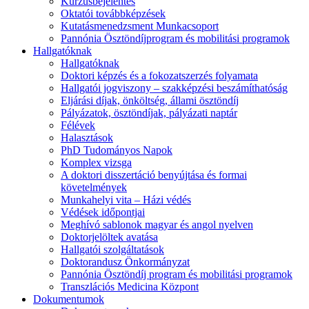
Kurzusbejelentés
Oktatói továbbképzések
Kutatásmenedzsment Munkacsoport
Pannónia Ösztöndíjprogram és mobilitási programok
Hallgatóknak
Hallgatóknak
Doktori képzés és a fokozatszerzés folyamata
Hallgatói jogviszony – szakképzési beszámíthatóság
Eljárási díjak, önköltség, állami ösztöndíj
Pályázatok, ösztöndíjak, pályázati naptár
Félévek
Halasztások
PhD Tudományos Napok
Komplex vizsga
A doktori disszertáció benyújtása és formai
követelmények
Munkahelyi vita – Házi védés
Védések időpontjai
Meghívó sablonok magyar és angol nyelven
Doktorjelöltek avatása
Hallgatói szolgáltatások
Doktorandusz Önkormányzat
Pannónia Ösztöndíj program és mobilitási programok
Transzlációs Medicina Központ
Dokumentumok