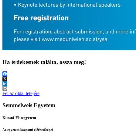
Ha érdekesnek találta, ossza meg!
Facebook
X
LinkedIn
Print
Fel az oldal tetejére
Semmelweis Egyetem
Kutató-Elitegyetem
Az egyetem központi elérhetőségei