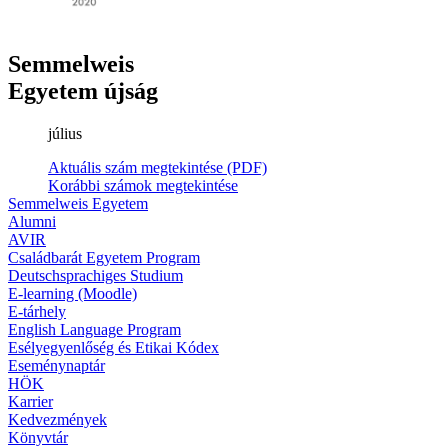
Semmelweis
Egyetem újság
július
Aktuális szám megtekintése (PDF)
Korábbi számok megtekintése
Semmelweis Egyetem
Alumni
AVIR
Családbarát Egyetem Program
Deutschsprachiges Studium
E-learning (Moodle)
E-tárhely
English Language Program
Esélyegyenlőség és Etikai Kódex
Eseménynaptár
HÖK
Karrier
Kedvezmények
Könyvtár