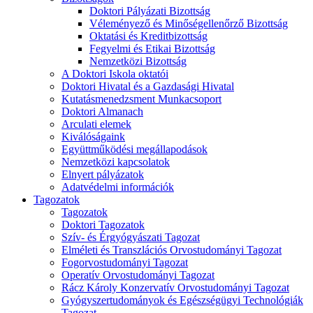
Doktori Pályázati Bizottság
Véleményező és Minőségellenőrző Bizottság
Oktatási és Kreditbizottság
Fegyelmi és Etikai Bizottság
Nemzetközi Bizottság
A Doktori Iskola oktatói
Doktori Hivatal és a Gazdasági Hivatal
Kutatásmenedzsment Munkacsoport
Doktori Almanach
Arculati elemek
Kiválóságaink
Együttműködési megállapodások
Nemzetközi kapcsolatok
Elnyert pályázatok
Adatvédelmi információk
Tagozatok
Tagozatok
Doktori Tagozatok
Szív- és Érgyógyászati Tagozat
Elméleti és Transzlációs Orvostudományi Tagozat
Fogorvostudományi Tagozat
Operatív Orvostudományi Tagozat
Rácz Károly Konzervatív Orvostudományi Tagozat
Gyógyszertudományok és Egészségügyi Technológiák
Tagozat