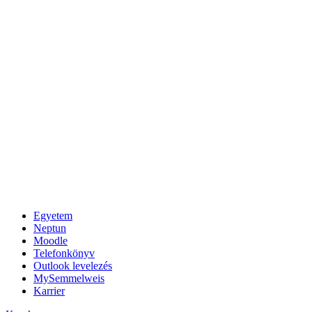
Egyetem
Neptun
Moodle
Telefonkönyv
Outlook levelezés
MySemmelweis
Karrier