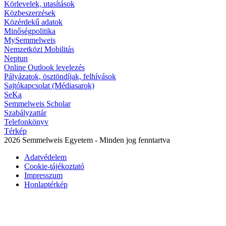
Körlevelek, utasítások
Közbeszerzések
Közérdekű adatok
Minőségpolitika
MySemmelweis
Nemzetközi Mobilitás
Neptun
Online Outlook levelezés
Pályázatok, ösztöndíjak, felhívások
Sajtókapcsolat (Médiasarok)
SeKa
Semmelweis Scholar
Szabályzattár
Telefonkönyv
Térkép
2026 Semmelweis Egyetem - Minden jog fenntartva
Adatvédelem
Cookie-tájékoztató
Impresszum
Honlaptérkép