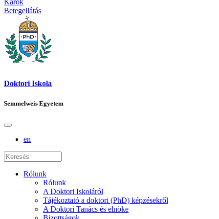
Karok
Betegellátás
Doktori Iskola
Semmelweis Egyetem
en
Rólunk
Rólunk
A Doktori Iskoláról
Tájékoztató a doktori (PhD) képzésekről
A Doktori Tanács és elnöke
Bizottságok