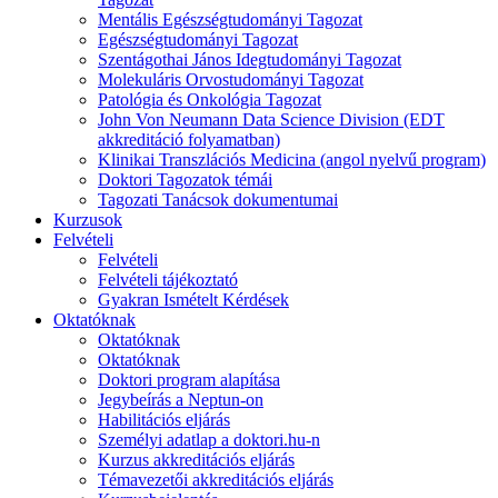
Mentális Egészségtudományi Tagozat
Egészségtudományi Tagozat
Szentágothai János Idegtudományi Tagozat
Molekuláris Orvostudományi Tagozat
Patológia és Onkológia Tagozat
John Von Neumann Data Science Division (EDT
akkreditáció folyamatban)
Klinikai Transzlációs Medicina (angol nyelvű program)
Doktori Tagozatok témái
Tagozati Tanácsok dokumentumai
Kurzusok
Felvételi
Felvételi
Felvételi tájékoztató
Gyakran Ismételt Kérdések
Oktatóknak
Oktatóknak
Oktatóknak
Doktori program alapítása
Jegybeírás a Neptun-on
Habilitációs eljárás
Személyi adatlap a doktori.hu-n
Kurzus akkreditációs eljárás
Témavezetői akkreditációs eljárás