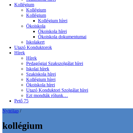
Kollégium
Kollégium
Kollégium
Kollégium hírei
Ökoiskola
Ökoiskola hírei
Ökoiskola dokumentumai
Iskolakert
Utazó Konduktorok
Hírek
Hírek
Pedagógiai Szakszolgálat hírei
Iskolai hírek
Szakiskola hírei
Kollégium hírei
Ökoiskola hírei
Utazó Konduktori Szolgálat hírei
Ezt mondták rólunk…
Pető 75
Nyitólap
/
kollégium