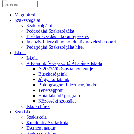
Magunkról
Szakszolgálat
Szakszolgálat
Pedagógiai Szakszolgálat
Első tanácsadás – korai fejlesztés
Intenzív Intervallum konduktív nevelési csoport
Pedagógiai Szakszolgálat hírei
Iskola
Iskola
A Konduktív Gyakorló Általános Iskola
A 2025/2026-os tanév rendje
Büszkeségeink
Jó gyakorlataink
Boldogságóra Intézményünkben
Tehetségpont
Határtalanul! program
Közösségi szolgálat
Iskolai hírek
Szakiskola
Szakiskola
Konduktív Szakiskola
Eseménynaptár
Szakiskola hírei