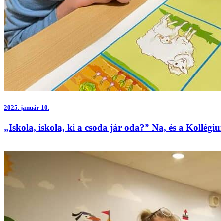
2025.
január 10.
„Iskola, iskola, ki a csoda jár oda?” Na, és a Kollég