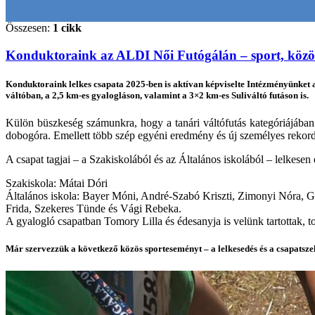
Összesen:
1 cikk
Konduktoraink az ALDI Női Futógálán – sport, közös
Konduktoraink lelkes csapata 2025-ben is aktívan képviselte Intézményünket az
váltóban, a 2,5 km-es gyalogláson, valamint a 3×2 km-es Suliváltó futáson is.
Külön büszkeség számunkra, hogy a tanári váltófutás kategóriájába
dobogóra. Emellett több szép egyéni eredmény és új személyes rekord i
A csapat tagjai – a Szakiskolából és az Általános iskolából – lelkese
Szakiskola: Mátai Dóri
Általános iskola: Bayer Móni, André-Szabó Kriszti, Zimonyi Nóra, G
Frida, Szekeres Tünde és Vági Rebeka.
A gyalogló csapatban Tomory Lilla és édesanyja is velünk tartottak, to
Már szervezzük a következő közös sporteseményt – a lelkesedés és a csapatsze