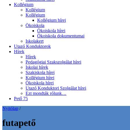
Kollégium
Kollégium
Kollégium
Kollégium hírei
Ökoiskola
Ökoiskola hírei
Ökoiskola dokumentumai
Iskolakert
Utazó Konduktorok
Hírek
Hírek
Pedagógiai Szakszolgálat hírei
Iskolai hírek
Szakiskola hírei
Kollégium hírei
Ökoiskola hírei
Utazó Konduktori Szolgálat hírei
Ezt mondták rólunk…
Pető 75
Nyitólap
/
futapető