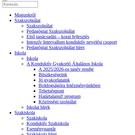
Magunkról
Szakszolgálat
Szakszolgálat
Pedagógiai Szakszolgálat
Első tanácsadás – korai fejlesztés
Intenzív Intervallum konduktív nevelési csoport
Pedagógiai Szakszolgálat hírei
Iskola
Iskola
A Konduktív Gyakorló Általános Iskola
A 2025/2026-os tanév rendje
Büszkeségeink
Jó gyakorlataink
Boldogságóra Intézményünkben
Tehetségpont
Határtalanul! program
Közösségi szolgálat
Iskolai hírek
Szakiskola
Szakiskola
Konduktív Szakiskola
Eseménynaptár
Szakiskola hírei