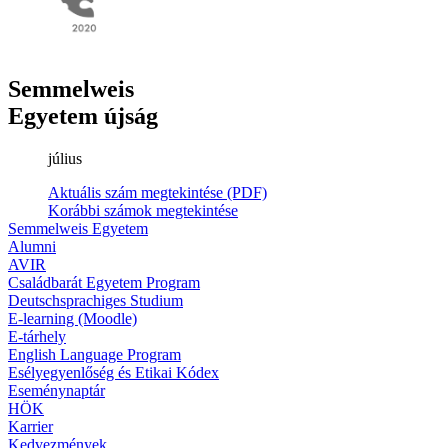
Semmelweis
Egyetem újság
július
Aktuális szám megtekintése (PDF)
Korábbi számok megtekintése
Semmelweis Egyetem
Alumni
AVIR
Családbarát Egyetem Program
Deutschsprachiges Studium
E-learning (Moodle)
E-tárhely
English Language Program
Esélyegyenlőség és Etikai Kódex
Eseménynaptár
HÖK
Karrier
Kedvezmények