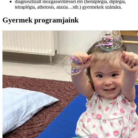
diagnosztizált mozgássérüléssel élő (hemiplégia, diplégia,
tetraplégia, athetosis, ataxia…stb.) gyermekek számára.
Gyermek programjaink