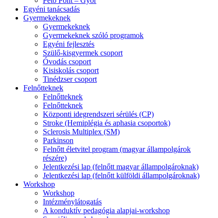
Pető Pont – Győr
Egyéni tanácsadás
Gyermekeknek
Gyermekeknek
Gyermekeknek szóló programok
Egyéni fejlesztés
Szülő-kisgyermek csoport
Óvodás csoport
Kisiskolás csoport
Tinédzser csoport
Felnőtteknek
Felnőtteknek
Felnőtteknek
Központi idegrendszeri sérülés (CP)
Stroke (Hemiplégia és aphasia csoportok)
Sclerosis Multiplex (SM)
Parkinson
Felnőtt életvitel program (magyar állampolgárok
részére)
Jelentkezési lap (felnőtt magyar állampolgároknak)
Jelentkezési lap (felnőtt külföldi állampolgároknak)
Workshop
Workshop
Intézménylátogatás
A konduktív pedagógia alapjai-workshop