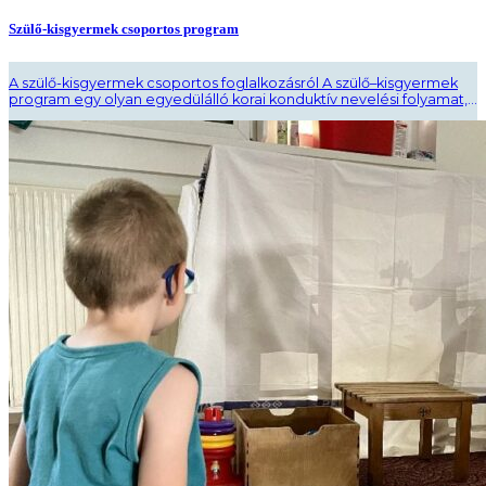
Szülő-kisgyermek csoportos program
A szülő-kisgyermek csoportos foglalkozásról A szülő–kisgyermek
program egy olyan egyedülálló korai konduktív nevelési folyamat,
amely az 1–3 éves korú, központi idegrendszeri sérüléssel élő
gyermekek és családjaik számára nyújt komplex támogatást. A
foglalkozások különlegessége, hogy a gyermek és a szülő aktív
résztvevőként kapcsolódik be a közös tevékenységekbe. A
programban való részvétel első lépése egy egyéni tanácsadás – ..