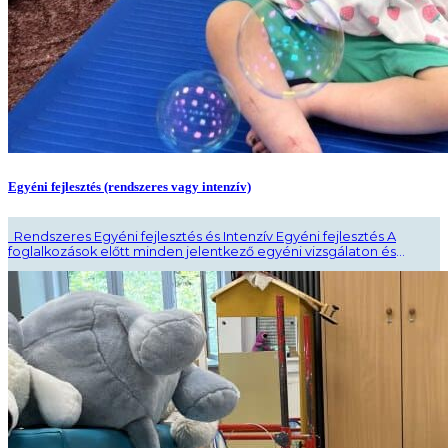
Egyéni fejlesztés (rendszeres vagy intenzív)
Rendszeres Egyéni fejlesztés és Intenzív Egyéni fejlesztés A
foglalkozások előtt minden jelentkező egyéni vizsgálaton és
tanácsadáson vesz részt, amely alapján egy egyénre szabott
fejlesztési terv készül a szülőkkel egyeztetett célok alapján. Várjuk
szeretettel az eltérő fejlődésmenetű illetve, központi
idegrendszeri sérüléssel élő gyermekeket! A konduktív
pedagógiai módszer alapelvei miatt már babáknál is
alkalmazható, sőt akkor érhető ..