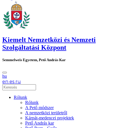
Kiemelt Nemzetközi és Nemzeti
Szolgáltatási Központ
Semmelweis Egyetem, Pető András Kar
hu
en
es
ru
Rólunk
Rólunk
A Pető módszer
A nemzetközi területről
Kárpát-medencei projektek
Pető András kar