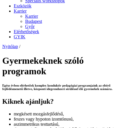
Speciális workshopok
Eszközök
Karrier
Karrier
Budapest
Győr
Elérhetőségek
GYIK
Nyitólap
/
Gyermekeknek szóló
programok
Egész évben elérhetőek
komplex konduktív pedagógiai programjaink
az eltérő
fejlődésmenetű illetve, központi idegrendszeri sérüléssel élő gyermekek számára.
Kiknek ajánljuk?
megkésett mozgásfejlődésű,
feszes vagy hypoton izomtónusú,
aszimmetrikus testtartású,