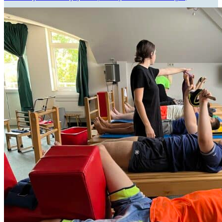
amelynek célja a mozgássérüléssel vagy központi idegrendszeri
érintettséggel élő gyermekek önállóságának, aktív részvételének
és mindennapi életben való sikeres helytállásának támogatása. A
csoportok kialakítása során figyelembe vesszük a gyermekek
életkorát, aktuális képességeit és egyéni fejlesztési szükségleteit
annak érdekében, hogy minden résztvevő ..