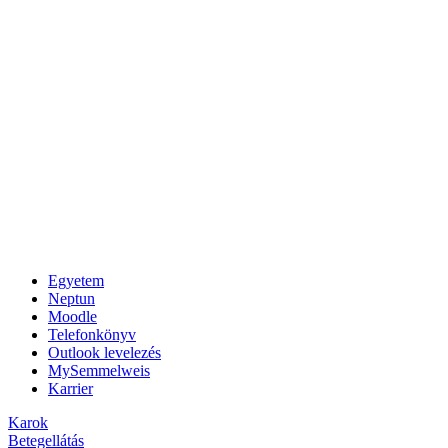
Egyetem
Neptun
Moodle
Telefonkönyv
Outlook levelezés
MySemmelweis
Karrier
Karok
Betegellátás