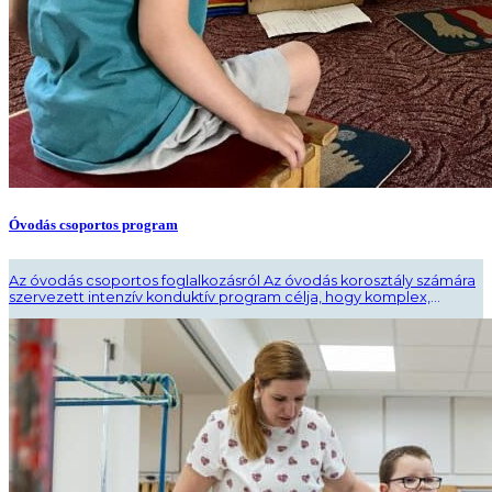
Óvodás csoportos program
Az óvodás csoportos foglalkozásról Az óvodás korosztály számára
szervezett intenzív konduktív program célja, hogy komplex,
élményalapú és intenzív fejlesztési lehetőséget biztosítson a
mozgássérüléssel vagy központi idegrendszeri érintettséggel élő
gyermekek számára. A programban való részvétel első lépése egy
egyéni tanácsadás – ha a gyermek korábban még nem vett részt
konduktív foglalkozáson. A résztvevőknek óvodai napirendhez
igazodó, ..