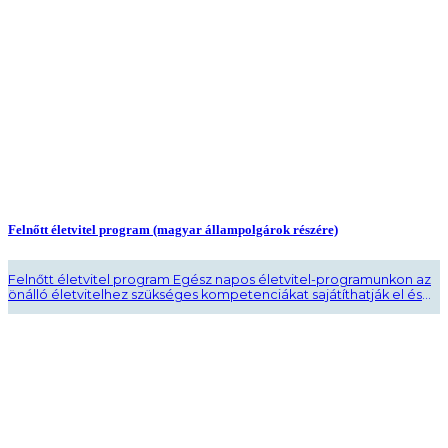
Felnőtt életvitel program (magyar állampolgárok részére)
Felnőtt életvitel program Egész napos életvitel-programunkon az
önálló életvitelhez szükséges kompetenciákat sajátíthatják el és
gyakorolhatják a résztvevők. A konduktív pedagógiai programon
elsajátított készségeket alkalmazhatják a mindennapi
tevékenységekben. Az életmódprogramhoz akadálymentesített
konyha és fürdőszoba áll rendelkezésre. Milyen területeket ölel fel
többek között a program? háztartási feladatokat, bevásárlást,
tömegközlekedést, pénz-bankkártya kezelést… A jelentkezéseket
a pak.eletvitel@semmelweis.hu ..