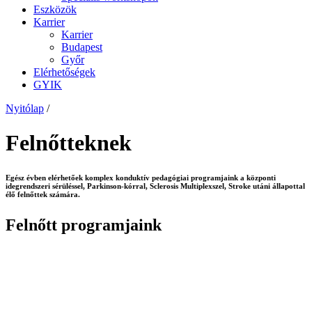
Eszközök
Karrier
Karrier
Budapest
Győr
Elérhetőségek
GYIK
Nyitólap
/
Felnőtteknek
Egész évben elérhetőek
komplex konduktív pedagógiai programjaink
a központi
idegrendszeri sérüléssel, Parkinson-kórral, Sclerosis Multiplexszel, Stroke utáni állapottal
élő felnőttek számára.
Felnőtt programjaink