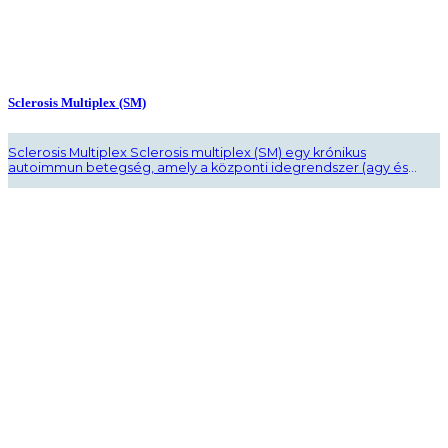
Sclerosis Multiplex (SM)
Sclerosis Multiplex Sclerosis multiplex (SM) egy krónikus
autoimmun betegség, amely a központi idegrendszer (agy és
gerincvelő) gyulladásos elváltozásait okozza. A betegség gyakran
sérüléseket okoz az idegsejtek mielinhüvelyében, ami motoros és
érzékszervi problémákat eredményezhet. A konduktív terápia,
amely eredetileg sérült gyermekek számára lett kifejlesztve,
széles körben alkalmazható az SM-ben szenvedő betegek
kezelésére. A Pető-módszer a következő ..