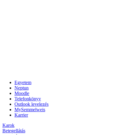
Egyetem
Neptun
Moodle
Telefonkönyv
Outlook levelezés
MySemmelweis
Karrier
Karok
Betegellátás