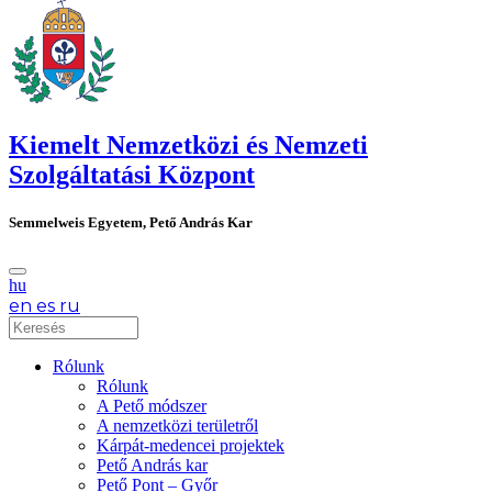
Kiemelt Nemzetközi és Nemzeti
Szolgáltatási Központ
Semmelweis Egyetem, Pető András Kar
hu
en
es
ru
Rólunk
Rólunk
A Pető módszer
A nemzetközi területről
Kárpát-medencei projektek
Pető András kar
Pető Pont – Győr