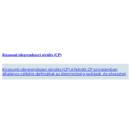
Központi idegrendszeri sérülés (CP)
Központi idegrendszeri sérülés (CP) A felnőtt CP programban
általános célként definiáljuk az életminőség javítását. Az elvesztett
képességek, készségek komplex módon, tanulással történő
helyreállítását, a meglévő képességek lehető leghosszabb ideig
történő fenntartását. Fontosnak tartjuk a tanult mozgások,
mozgásformák elsajátítását, gyakorlással, alkalmazással való
automatikussá tételét a mindennapi tevékenységek során. Magyar
állampolgároknak: Jelentkezés Külföldi állampolgároknak:
Jelentkezés