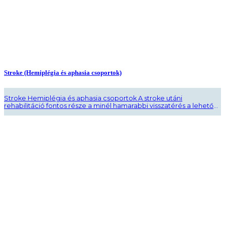
Stroke (Hemiplégia és aphasia csoportok)
Stroke Hemiplégia és aphasia csoportok A stroke utáni
rehabilitáció fontos része a minél hamarabbi visszatérés a lehető
legjobb életminőség elérése érdekében. Konduktív terápia egy
olyan terápiás megközelítés lehet, amely segíthet a stroke utáni
rehabilitációban. Konduktív terápia a következő módon segíthet a
stroke utáni rehabilitáció során: Motoros funkciók helyreállítása: A
stroke által okozott gyengeség és ..