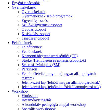
Egyéni tanácsadás
Gyermekeknek
Gyermekeknek
Gyermekeknek szóló programok
Egyéni fejlesztés
Szülő-kisgyermek csoport
Óvodás csoport
Kisiskolás csoport
Tinédzser csoport
Felnőtteknek
Felnőtteknek
Felnőtteknek
Központi idegrendszeri sérülés (CP)
Stroke (Hemiplégia és aphasia csoportok)
Sclerosis Multiplex (SM)
Parkinson
Felnőtt életvitel program (magyar állampolgárok
részére)
Jelentkezési lap (felnőtt magyar állampolgároknak)
Jelentkezési lap (felnőtt külföldi állampolgároknak)
Workshop
Workshop
Intézménylátogatás
A konduktív pedagógia alapjai-workshop
Speciális workshopok