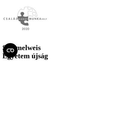
Semmelweis
Egyetem újság
július
Aktuális szám megtekintése (PDF)
Korábbi számok megtekintése
Semmelweis Egyetem
Alumni
AVIR
Családbarát Egyetem Program
Deutschsprachiges Studium
E-learning (Moodle)
E-tárhely
English Language Program
Esélyegyenlőség és Etikai Kódex