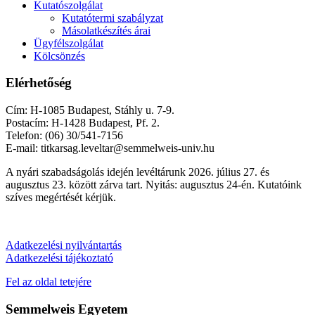
Kutatószolgálat
Kutatótermi szabályzat
Másolatkészítés árai
Ügyfélszolgálat
Kölcsönzés
Elérhetőség
Cím: H-1085 Budapest, Stáhly u. 7-9.
Postacím: H-1428 Budapest, Pf. 2.
Telefon: (06) 30/541-7156
E-mail: titkarsag.leveltar@semmelweis-univ.hu
A nyári szabadságolás idején levéltárunk 2026. július 27. és
augusztus 23. között zárva tart. Nyitás: augusztus 24-én. Kutatóink
szíves megértését kérjük.
Adatkezelési nyilvántartás
Adatkezelési tájékoztató
Fel az oldal tetejére
Semmelweis Egyetem