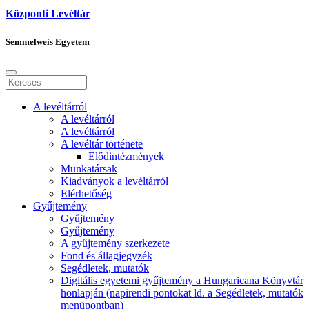
Központi Levéltár
Semmelweis Egyetem
A levéltárról
A levéltárról
A levéltárról
A levéltár története
Elődintézmények
Munkatársak
Kiadványok a levéltárról
Elérhetőség
Gyűjtemény
Gyűjtemény
Gyűjtemény
A gyűjtemény szerkezete
Fond és állagjegyzék
Segédletek, mutatók
Digitális egyetemi gyűjtemény a Hungaricana Könyvtár
honlapján (napirendi pontokat ld. a Segédletek, mutatók
menüpontban)