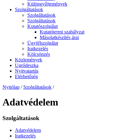
Különgyűjtemények
Szolgáltatások
Szolgáltatások
Szolgáltatások
Kutatószolgálat
Kutatótermi szabályzat
Másolatkészítés árai
Ügyfélszolgálat
Iratkezelés
Kölcsönzés
Közlemények
Ugródeszka
Nyitvatartás
Elérhetőség
Nyitólap
/
Szolgáltatások
/
Adatvédelem
Szolgáltatások
Adatvédelem
Iratkezelés