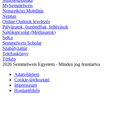
Minőségpolitika
MySemmelweis
Nemzetközi Mobilitás
Neptun
Online Outlook levelezés
Pályázatok, ösztöndíjak, felhívások
Sajtókapcsolat (Médiasarok)
SeKa
Semmelweis Scholar
Szabályzattár
Telefonkönyv
Térkép
2026 Semmelweis Egyetem - Minden jog fenntartva
Adatvédelem
Cookie-tájékoztató
Impresszum
Honlaptérkép