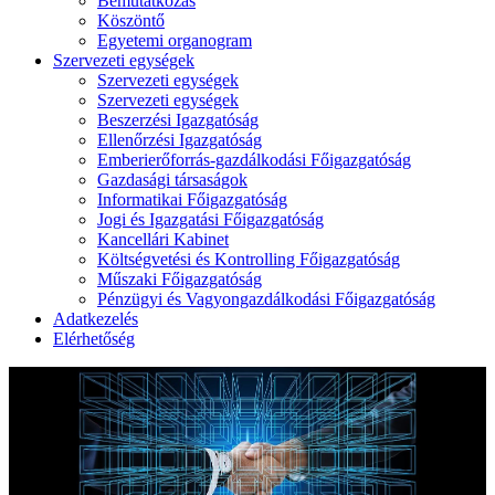
Bemutatkozás
Köszöntő
Egyetemi organogram
Szervezeti egységek
Szervezeti egységek
Szervezeti egységek
Beszerzési Igazgatóság
Ellenőrzési Igazgatóság
Emberierőforrás-gazdálkodási Főigazgatóság
Gazdasági társaságok
Informatikai Főigazgatóság
Jogi és Igazgatási Főigazgatóság
Kancellári Kabinet
Költségvetési és Kontrolling Főigazgatóság
Műszaki Főigazgatóság
Pénzügyi és Vagyongazdálkodási Főigazgatóság
Adatkezelés
Elérhetőség