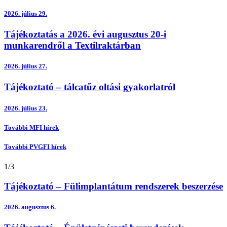
2026.
július 29.
Tájékoztatás a 2026. évi augusztus 20-i
munkarendről a Textilraktárban
2026.
július 27.
Tájékoztató – tálcatűz oltási gyakorlatról
2026.
július 23.
További MFI hírek
További PVGFI hírek
1
/
3
Tájékoztató – Fülimplantátum rendszerek beszerzése
2026.
augusztus 6.