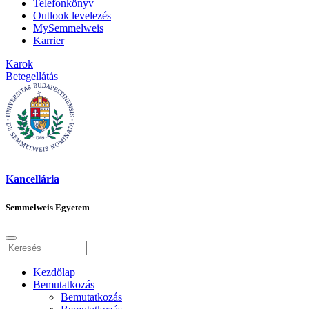
Telefonkönyv
Outlook levelezés
MySemmelweis
Karrier
Karok
Betegellátás
Kancellária
Semmelweis Egyetem
Kezdőlap
Bemutatkozás
Bemutatkozás