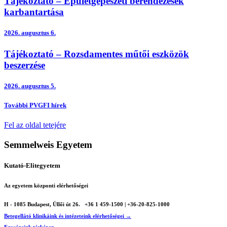
Tájékoztató – Épületgépészeti berendezések
karbantartása
2026.
augusztus 6.
Tájékoztató – Rozsdamentes műtői eszközök
beszerzése
2026.
augusztus 5.
További PVGFI hírek
Fel az oldal tetejére
Semmelweis Egyetem
Kutató-Elitegyetem
Az egyetem központi elérhetőségei
H - 1085 Budapest, Üllői út 26.
+36 1 459-1500 | +36-20-825-1000
Betegellátó klinikáink és intézeteink elérhetőségei →