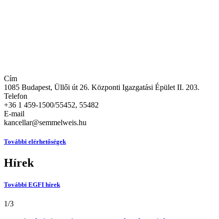
Cím
1085 Budapest, Üllői út 26. Központi Igazgatási Épület II. 203.
Telefon
+36 1 459-1500/55452, 55482
E-mail
kancellar@semmelweis.hu
További elérhetőségek
Hírek
További EGFI hírek
1
/
3