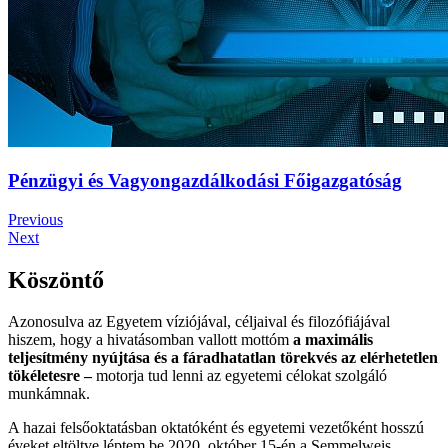
Pénzügyi és Vagyongazdálkodási Főigazgatóság
Previous
Next
Köszöntő
Azonosulva az Egyetem víziójával, céljaival és filozófiájával
hiszem, hogy a hivatásomban vallott mottóm
a maximális
teljesítmény nyújtása és a fáradhatatlan törekvés az elérhetetlen
tökéletesre –
motorja tud lenni az egyetemi célokat szolgáló
munkámnak.
A hazai felsőoktatásban oktatóként és egyetemi vezetőként hosszú
éveket eltöltve léptem be 2020. október 15-én a Semmelweis