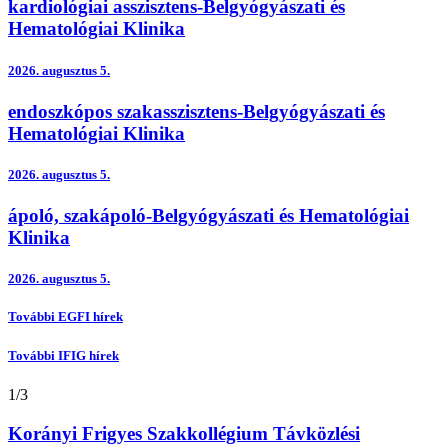
kardiológiai asszisztens-Belgyógyászati és
Hematológiai Klinika
2026.
augusztus 5.
endoszkópos szakasszisztens-Belgyógyászati és
Hematológiai Klinika
2026.
augusztus 5.
ápoló, szakápoló-Belgyógyászati és Hematológiai
Klinika
2026.
augusztus 5.
További EGFI hírek
További IFIG hírek
1
/
3
Korányi Frigyes Szakkollégium Távközlési