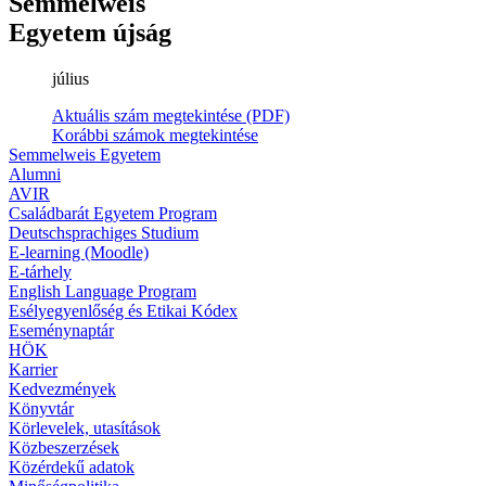
Semmelweis
Egyetem újság
július
Aktuális szám megtekintése (PDF)
Korábbi számok megtekintése
Semmelweis Egyetem
Alumni
AVIR
Családbarát Egyetem Program
Deutschsprachiges Studium
E-learning (Moodle)
E-tárhely
English Language Program
Esélyegyenlőség és Etikai Kódex
Eseménynaptár
HÖK
Karrier
Kedvezmények
Könyvtár
Körlevelek, utasítások
Közbeszerzések
Közérdekű adatok