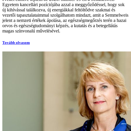
Egyetem kancellári pozíciójába azzal a meggyőződéssel, hogy sok
új kihívással találkozva, új energiákkal feltöltődve szakmai és
vezetői tapasztalataimmal szolgálhatom mindazt, amit a Semmelweis
jelent a nemzeti értékek ápolása, az egészségmegőrzés terén a hazai
orvos és egészségtudományi képzés, a kutatás és a betegellátás
magas színvonalú művelésével.
Tovább olvasom