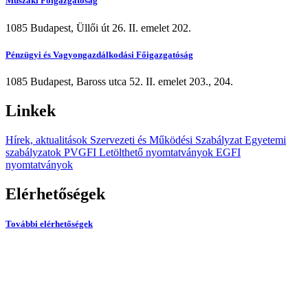
Műszaki Főigazgatóság
1085 Budapest, Üllői út 26. II. emelet 202.
Pénzügyi és Vagyongazdálkodási Főigazgatóság
1085 Budapest, Baross utca 52. II. emelet 203., 204.
Linkek
Hírek, aktualitások
Szervezeti és Működési Szabályzat
Egyetemi
szabályzatok
PVGFI Letölthető nyomtatványok
EGFI
nyomtatványok
Elérhetőségek
További elérhetőségek