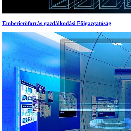
Emberierőforrás-gazdálkodási Főigazgatóság