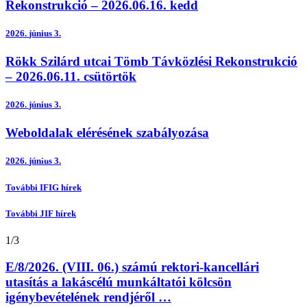
Rekonstrukció – 2026.06.16. kedd
2026.
június 3.
Rökk Szilárd utcai Tömb Távközlési Rekonstrukció
– 2026.06.11. csütörtök
2026.
június 3.
Weboldalak elérésének szabályozása
Emberierőforrás-gazdálkodási Főigazgatóság
Informatikai Főigazgatóság
Műszaki Főigazgatóság
Pénzügyi és Vagyongazdálkodási Főigazgatóság
2026.
június 3.
További IFIG hírek
További JIF hírek
1
/
3
E/8/2026. (VIII. 06.) számú rektori-kancellári
utasítás a lakáscélú munkáltatói kölcsön
igénybevételének rendjéről …