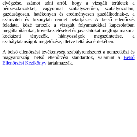
elvégzése, számot adni arról, hogy a vizsgált területek a
pénzeszközökkel, vagyonnal szabályszerűen, szabályozottan,
gazdaságosan, hatékonyan és eredményesen gazdálkodnak-e, a
számviteli és bizonylati rendet betartják-e. A belső ellenőrzés
feladatai közé tartozik a vizsgált folyamatokkal kapcsolatban
megállapításokat, következtetéseket és javaslatokat megfogalmazni a
kockázati tényezők, hiányosságok megszüntetése, a
szabálytalanságok megelőzése, illetve feltárása érdekében.
A belső ellenőrzési tevékenység szabályrendszerét a nemzetközi és
magyarországi belső ellenőrzési standardok, valamint a
Belső
Ellenőrzési Kézikönyv
tartalmazzák.