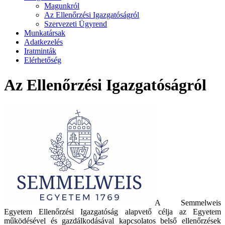
Magunkról
Az Ellenőrzési Igazgatóságról
Szervezeti Ügyrend
Munkatársak
Adatkezelés
Iratminták
Elérhetőség
Az Ellenőrzési Igazgatóságról
A Semmelweis
Egyetem Ellenőrzési Igazgatóság alapvető célja az Egyetem
működésével és gazdálkodásával kapcsolatos belső ellenőrzések