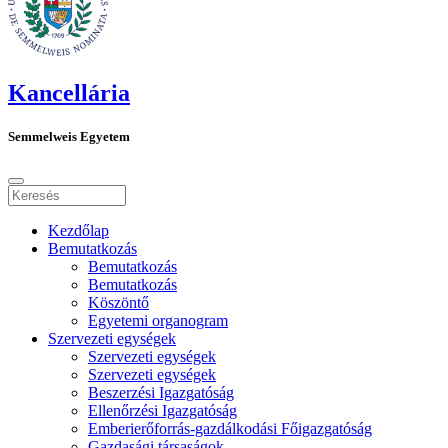
Kancellária
Semmelweis Egyetem
Kezdőlap
Bemutatkozás
Bemutatkozás
Bemutatkozás
Köszöntő
Egyetemi organogram
Szervezeti egységek
Szervezeti egységek
Szervezeti egységek
Beszerzési Igazgatóság
Ellenőrzési Igazgatóság
Emberierőforrás-gazdálkodási Főigazgatóság
Gazdasági társaságok