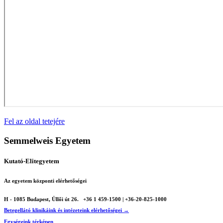
Fel az oldal tetejére
Semmelweis Egyetem
Kutató-Elitegyetem
Az egyetem központi elérhetőségei
H - 1085 Budapest, Üllői út 26.
+36 1 459-1500 | +36-20-825-1000
Betegellátó klinikáink és intézeteink elérhetőségei →
Egységeink térképen