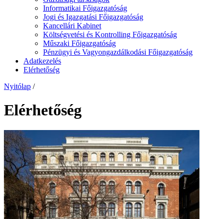
Informatikai Főigazgatóság
Jogi és Igazgatási Főigazgatóság
Kancellári Kabinet
Költségvetési és Kontrolling Főigazgatóság
Műszaki Főigazgatóság
Pénzügyi és Vagyongazdálkodási Főigazgatóság
Adatkezelés
Elérhetőség
Nyitólap
/
Elérhetőség