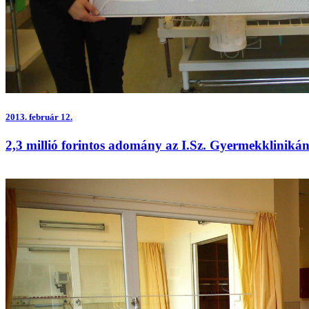
2013.
február 12.
2,3 millió forintos adomány az I.Sz. Gyermekkliniká