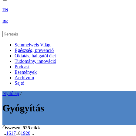
EN
DE
Semmelweis Világ
Egészség, prevenció
Oktatás, hallgatói élet
Tudomány, innováció
Podcast
Események
Archívum
Sajtó
Nyitólap
/
Gyógyítás
Összesen:
525 cikk
...
16
17
18
19
20
...