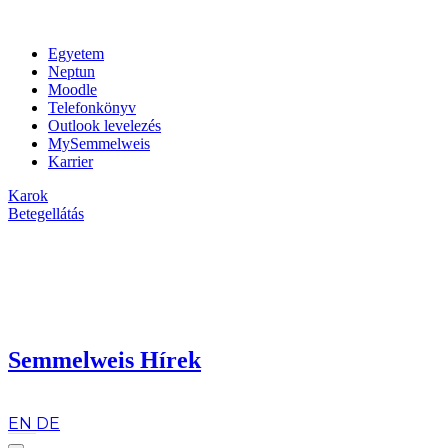
Egyetem
Neptun
Moodle
Telefonkönyv
Outlook levelezés
MySemmelweis
Karrier
Karok
Betegellátás
Semmelweis Hírek
hu
EN
DE