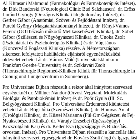
Al-Khrasani Mahmoud (Farmakológiai és Farmakoterápiás Intézet),
dr. Dirk Bandorski (Neurological Clinic Bad Salzhausen), dr. Erőss
Loránd György (Országos Klinikai Idegtudomány Intézet), dr.
Gerber Gábor (Anatómiai, Szövet- és Fejlődéstani Intézet), dr.
Purebl György (Magatartástudományi Intézet), dr. Rényi-Vámos
Ferenc (OOI bázisán működő Mellkassebészeti Klinika), dr. Sobel
Gábor (Szülészeti és Nőgyógyászati Klinika), dr. Unoka Zsolt
(Pszichiátriai és Pszichoterápiás Klinika) és dr. Vág János
(Konzerváló Fogászati Klinika) részére. A Németországban
sikeresen lefolytatott habilitációs eljárásról egyenértékűsítési
oklevelet vehetett át dr. Vámos Máté (Universitätsklinikum
Frankfurt Goethe-Universität) és dr. Sziklavári Zsolt
(Thoraxchirurgie Regiomed-Kliniken Klinik für Thoraxchirurgie in
Coburg und Lungenzentrum in Sonneberg).
Pro Universitate Díjban részesült a rektor által irányított szervezeti
egységeknél dr. Müllner Nándor (Orvosi Vegytani, Molekuláris
Biológiai és Patobiokémiai Intézet) és dr. Poór Gyula (III. Sz.
Belgyógyászati Klinika). Pro Universitate Érdemrend kitüntetést
vehetett át dr. Bögi Júlia (Szemészeti Klinika), dr. Hamvas Antal
(Urológiai Klinika), dr. Küstel Marianna (Fül-Orr-Gégészeti és Fej-
Nyaksebészeti Klinika), dr. Várady Erzsébet (Egészségügyi
Közszolgálati Kar) és dr. Keller Éva (Igazságügyi és Biztosítás-
orvostani Intézet). Pro Universitate Díjban részesült a kancellár által
irányított szervezeti egységeknél dr. Kovács Zsolt (Jogi és Igazgatási