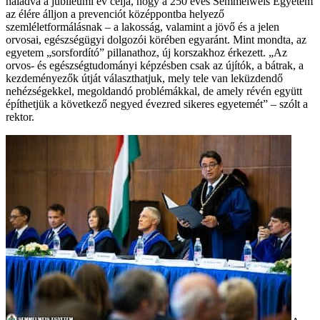
haladva a jubileumi év célja, hogy a 250 éves Semmelweis Egyetem
az élére álljon a prevenciót középpontba helyező
szemléletformálásnak – a lakosság, valamint a jövő és a jelen
orvosai, egészségügyi dolgozói körében egyaránt. Mint mondta, az
egyetem „sorsfordító” pillanathoz, új korszakhoz érkezett. „Az
orvos- és egészségtudományi képzésben csak az újítók, a bátrak, a
kezdeményezők útját választhatjuk, mely tele van leküzdendő
nehézségekkel, megoldandó problémákkal, de amely révén együtt
építhetjük a következő negyed évezred sikeres egyetemét” – szólt a
rektor.