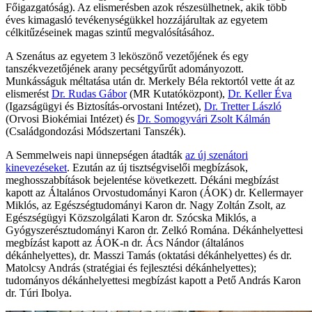
Főigazgatóság). Az elismerésben azok részesülhetnek, akik több
éves kimagasló tevékenységükkel hozzájárultak az egyetem
célkitűzéseinek magas szintű megvalósításához.
A Szenátus az egyetem 3 leköszönő vezetőjének és egy
tanszékvezetőjének arany pecsétgyűrűt adományozott.
Munkásságuk méltatása után dr. Merkely Béla rektortól vette át az
elismerést
Dr. Rudas Gábor
(MR Kutatóközpont),
Dr. Keller Éva
(Igazságügyi és Biztosítás-orvostani Intézet),
Dr. Tretter László
(Orvosi Biokémiai Intézet) és
Dr. Somogyvári Zsolt Kálmán
(Családgondozási Módszertani Tanszék).
A Semmelweis napi ünnepségen átadták
az új szenátori
kinevezéseket
. Ezután az új tisztségviselői megbízások,
meghosszabbítások bejelentése következett. Dékáni megbízást
kapott az Általános Orvostudományi Karon (ÁOK) dr. Kellermayer
Miklós, az Egészségtudományi Karon dr. Nagy Zoltán Zsolt, az
Egészségügyi Közszolgálati Karon dr. Szócska Miklós, a
Gyógyszerésztudományi Karon dr. Zelkó Romána. Dékánhelyettesi
megbízást kapott az ÁOK-n dr. Ács Nándor (általános
dékánhelyettes), dr. Masszi Tamás (oktatási dékánhelyettes) és dr.
Matolcsy András (stratégiai és fejlesztési dékánhelyettes);
tudományos dékánhelyettesi megbízást kapott a Pető András Karon
dr. Túri Ibolya.