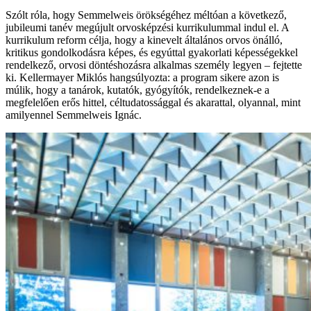
Szólt róla, hogy Semmelweis örökségéhez méltóan a következő,
jubileumi tanév megújult orvosképzési kurrikulummal indul el. A
kurrikulum reform célja, hogy a kinevelt általános orvos önálló,
kritikus gondolkodásra képes, és egyúttal gyakorlati képességekkel
rendelkező, orvosi döntéshozásra alkalmas személy legyen – fejtette
ki. Kellermayer Miklós hangsúlyozta: a program sikere azon is
múlik, hogy a tanárok, kutatók, gyógyítók, rendelkeznek-e a
megfelelően erős hittel, céltudatossággal és akarattal, olyannal, mint
amilyennel Semmelweis Ignác.