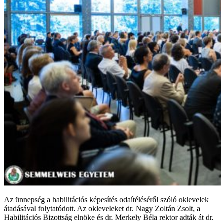
Az ünnepség a habilitációs képesítés odaítéléséről szóló oklevelek
átadásával folytatódott. Az okleveleket dr. Nagy Zoltán Zsolt, a
Habilitációs Bizottság elnöke és dr. Merkely Béla rektor adták át dr.