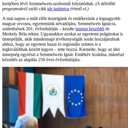
kertjében lévő Semmelweis-szobornál folytatódtak.
(A délelőtti
programokról szóló cikk
ide kattintva
érhető el.)
A mai napon a múlt előtt tisztelgünk és emlékezünk a legnagyobb
magyar orvosra, egyetemünk névadójára, Semmelweis Ignácra,
születésének 201. évfordulóján – kezdte
ünnepi beszédét
dr.
Merkely Béla rektor. Ugyanakkor azokat az egyetemi polgárokat is
ünnepeljük, akik mindennapi tevékenységük során hozzájárulnak
ahhoz, hogy az egyetem hazai és regionális szinten is a
legkiválóbbak között legyen – tette hozzá. Kiemelte, hogy az idei
ünnepség egyrészt a Semmelweis Ignác Emlékév lezárása, másrészt
készülés az alapítás 250 éves évfordulójára.