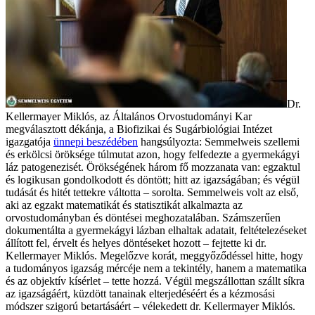
Dr.
Kellermayer Miklós, az Általános Orvostudományi Kar
megválasztott dékánja, a Biofizikai és Sugárbiológiai Intézet
igazgatója
ünnepi beszédében
hangsúlyozta: Semmelweis szellemi
és erkölcsi öröksége túlmutat azon, hogy felfedezte a gyermekágyi
láz patogenezisét. Örökségének három fő mozzanata van: egzaktul
és logikusan gondolkodott és döntött; hitt az igazságában; és végül
tudását és hitét tettekre váltotta – sorolta. Semmelweis volt az első,
aki az egzakt matematikát és statisztikát alkalmazta az
orvostudományban és döntései meghozatalában. Számszerűen
dokumentálta a gyermekágyi lázban elhaltak adatait, feltételezéseket
állított fel, érvelt és helyes döntéseket hozott – fejtette ki dr.
Kellermayer Miklós. Megelőzve korát, meggyőződéssel hitte, hogy
a tudományos igazság mércéje nem a tekintély, hanem a matematika
és az objektív kísérlet – tette hozzá. Végül megszállottan szállt síkra
az igazságáért, küzdött tanainak elterjedéséért és a kézmosási
módszer szigorú betartásáért – vélekedett dr. Kellermayer Miklós.