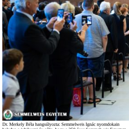
Dr. Merkely Béla hangsúlyozta: Semmelweis Ignác nyomdokain