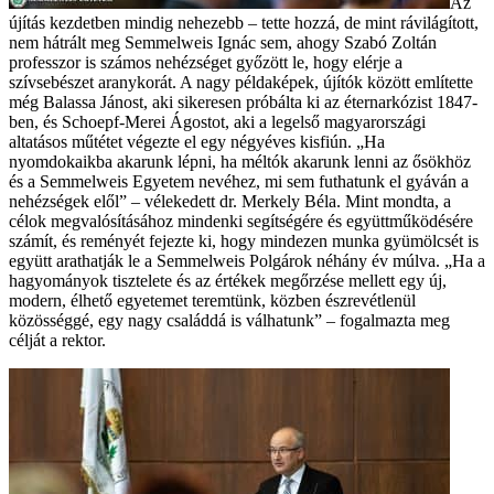
Az
újítás kezdetben mindig nehezebb – tette hozzá, de mint rávilágított,
nem hátrált meg Semmelweis Ignác sem, ahogy Szabó Zoltán
professzor is számos nehézséget győzött le, hogy elérje a
szívsebészet aranykorát. A nagy példaképek, újítók között említette
még Balassa Jánost, aki sikeresen próbálta ki az éternarkózist 1847-
ben, és Schoepf-Merei Ágostot, aki a legelső magyarországi
altatásos műtétet végezte el egy négyéves kisfiún. „Ha
nyomdokaikba akarunk lépni, ha méltók akarunk lenni az ősökhöz
és a Semmelweis Egyetem nevéhez, mi sem futhatunk el gyáván a
nehézségek elől” – vélekedett dr. Merkely Béla. Mint mondta, a
célok megvalósításához mindenki segítségére és együttműködésére
számít, és reményét fejezte ki, hogy mindezen munka gyümölcsét is
együtt arathatják le a Semmelweis Polgárok néhány év múlva. „Ha a
hagyományok tisztelete és az értékek megőrzése mellett egy új,
modern, élhető egyetemet teremtünk, közben észrevétlenül
közösséggé, egy nagy családdá is válhatunk” – fogalmazta meg
célját a rektor.