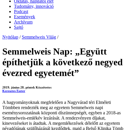
Oktatás, hallgatói élet
Tudomány, innováció
Podcast
Események
Archívum
Sajtó
Nyitólap
/
Semmelweis Világ
/
Semmelweis Nap: „Együtt
építhetjük a következő negyed
évezred egyetemét”
2019. június 28. péntek
Közzétette:
Keresztes Eszter
A hagyományoknak megfelelően a Nagyvárad téri Elméleti
Tömbben rendezték meg az egyetem Semmelweis napi
eseménysorozatának központi díszünnepségét, egyben a 2018-as
Semmelweis-emlékév lezárását. A rendezvényen díjakat,
kinevezéseket is átadtak. A megemlékezések délelőtt az egyetem
névadójának szülőházánál kezdődtek, majd a Belső Klinika Tömb