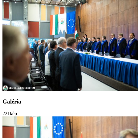
Galéria
221
kép