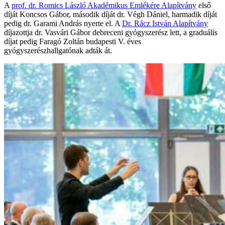
A
prof. dr. Romics László Akadémikus Emlékére Alapítvány
első
díját Koncsos Gábor, második díját dr. Végh Dániel, harmadik díját
pedig dr. Garami András nyerte el. A
Dr. Rácz István Alapítvány
díjazottja dr. Vasvári Gábor debreceni gyógyszerész lett, a graduális
díjat pedig Faragó Zoltán budapesti V. éves
gyógyszerészhallgatónak adták át.