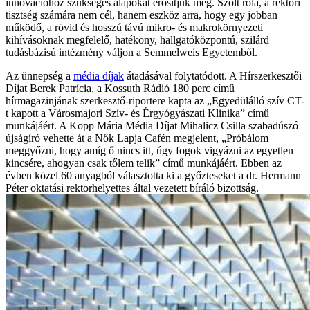
innovációhoz szükséges alapokat erősítjük meg. Szólt róla, a rektori
tisztség számára nem cél, hanem eszköz arra, hogy egy jobban
működő, a rövid és hosszú távú mikro- és makrokörnyezeti
kihívásoknak megfelelő, hatékony, hallgatóközpontú, szilárd
tudásbázisú intézmény váljon a Semmelweis Egyetemből.
Az ünnepség a
média díjak
átadásával folytatódott. A Hírszerkesztői
Díjat Berek Patrícia, a Kossuth Rádió 180 perc című
hírmagazinjának szerkesztő-riportere kapta az „Egyedülálló szív CT-
t kapott a Városmajori Szív- és Érgyógyászati Klinika” című
munkájáért. A Kopp Mária Média Díjat Mihalicz Csilla szabadúszó
újságíró vehette át a Nők Lapja Cafén megjelent, „Próbálom
meggyőzni, hogy amíg ő nincs itt, úgy fogok vigyázni az egyetlen
kincsére, ahogyan csak tőlem telik” című munkájáért. Ebben az
évben közel 60 anyagból választotta ki a győzteseket a dr. Hermann
Péter oktatási rektorhelyettes által vezetett bíráló bizottság.