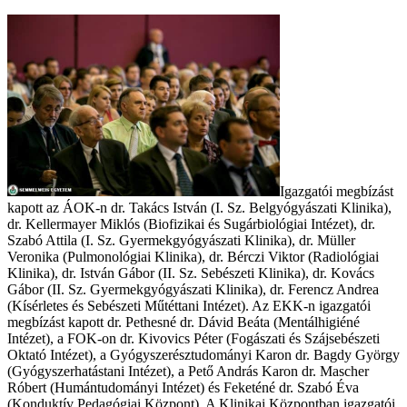
Igazgatói megbízást
kapott az ÁOK-n dr. Takács István (I. Sz. Belgyógyászati Klinika),
dr. Kellermayer Miklós (Biofizikai és Sugárbiológiai Intézet), dr.
Szabó Attila (I. Sz. Gyermekgyógyászati Klinika), dr. Müller
Veronika (Pulmonológiai Klinika), dr. Bérczi Viktor (Radiológiai
Klinika), dr. István Gábor (II. Sz. Sebészeti Klinika), dr. Kovács
Gábor (II. Sz. Gyermekgyógyászati Klinika), dr. Ferencz Andrea
(Kísérletes és Sebészeti Műtéttani Intézet). Az EKK-n igazgatói
megbízást kapott dr. Pethesné dr. Dávid Beáta (Mentálhigiéné
Intézet), a FOK-on dr. Kivovics Péter (Fogászati és Szájsebészeti
Oktató Intézet), a Gyógyszerésztudományi Karon dr. Bagdy György
(Gyógyszerhatástani Intézet), a Pető András Karon dr. Mascher
Róbert (Humántudományi Intézet) és Feketéné dr. Szabó Éva
(Konduktív Pedagógiai Központ). A Klinikai Központban igazgatói