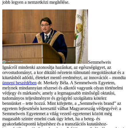
jobb legyen a nemzetközi megítélése.
Semmelweis
Ignácról mindenki azonosítja hazánkat, az egészségügyet, az
orvostudományt, a kor diktáló nézetein túlmutató megoldásokat és a
kitartásból adódó, életeket mentő eredményt, az innovációt – mondta
ünnepi beszédében
dr. Merkely Béla. A Semmelweis Egyetem,
melynek mindannyian részesei és alkotói vagyunk olyan történelmi
védjegy és márkanév, amely a legmagasabb minőségű oktatási,
tudományos teljesítményre és gyógyító szolgálatra kötelez
bennünket – tette hozzá. Mint kifejtette, a „Semmelweis brand” az
egyetem fejlesztésén keresztül válhat Magyarország védjegyévé: a
Semmelweis Egyetemet a világ vezető egyetemei között még
magasabb szintre emelni csak úgy lehet, ha a beteg- és
gyakorlatközpontú képzéshez és a transzlációs kutatáshoz-