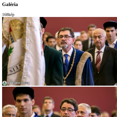
Galéria
168
kép