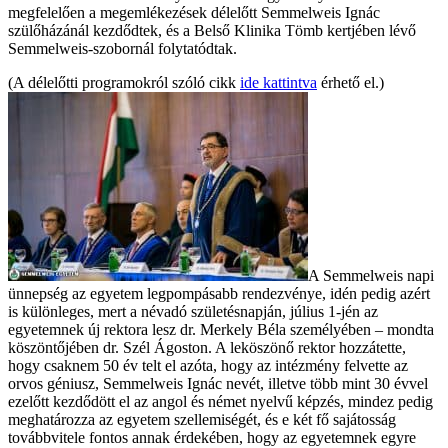
megfelelően a megemlékezések délelőtt Semmelweis Ignác
szülőházánál kezdődtek, és a Belső Klinika Tömb kertjében lévő
Semmelweis-szobornál folytatódtak.
(A délelőtti programokról szóló cikk
ide kattintva
érhető el.)
A Semmelweis napi
ünnepség az egyetem legpompásabb rendezvénye, idén pedig azért
is különleges, mert a névadó születésnapján, július 1-jén az
egyetemnek új rektora lesz dr. Merkely Béla személyében – mondta
köszöntőjében dr. Szél Ágoston. A leköszönő rektor hozzátette,
hogy csaknem 50 év telt el azóta, hogy az intézmény felvette az
orvos géniusz, Semmelweis Ignác nevét, illetve több mint 30 évvel
ezelőtt kezdődött el az angol és német nyelvű képzés, mindez pedig
meghatározza az egyetem szellemiségét, és e két fő sajátosság
továbbvitele fontos annak érdekében, hogy az egyetemnek egyre