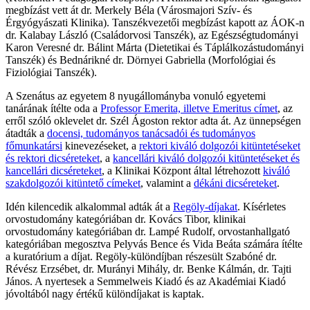
megbízást vett át dr. Merkely Béla (Városmajori Szív- és
Érgyógyászati Klinika). Tanszékvezetői megbízást kapott az ÁOK-n
dr. Kalabay László (Családorvosi Tanszék), az Egészségtudományi
Karon Veresné dr. Bálint Márta (Dietetikai és Táplálkozástudományi
Tanszék) és Bednárikné dr. Dörnyei Gabriella (Morfológiai és
Fiziológiai Tanszék).
A Szenátus az egyetem 8 nyugállományba vonuló egyetemi
tanárának ítélte oda a
Professor Emerita, illetve Emeritus címet
, az
erről szóló oklevelet dr. Szél Ágoston rektor adta át. Az ünnepségen
átadták a
docensi, tudományos tanácsadói és tudományos
főmunkatársi
kinevezéseket, a
rektori kiváló dolgozói kitüntetéseket
és rektori dicséreteket
, a
kancellári kiváló dolgozói kitüntetéseket és
kancellári dicséreteket
, a Klinikai Központ által létrehozott
kiváló
szakdolgozói kitüntető címeket
, valamint a
dékáni dicséreteket
.
Idén kilencedik alkalommal adták át a
Regöly-díjakat
. Kísérletes
orvostudomány kategóriában dr. Kovács Tibor, klinikai
orvostudomány kategóriában dr. Lampé Rudolf, orvostanhallgató
kategóriában megosztva Pelyvás Bence és Vida Beáta számára ítélte
a kuratórium a díjat. Regöly-különdíjban részesült Szabóné dr.
Révész Erzsébet, dr. Murányi Mihály, dr. Benke Kálmán, dr. Tajti
János. A nyertesek a Semmelweis Kiadó és az Akadémiai Kiadó
jóvoltából nagy értékű különdíjakat is kaptak.