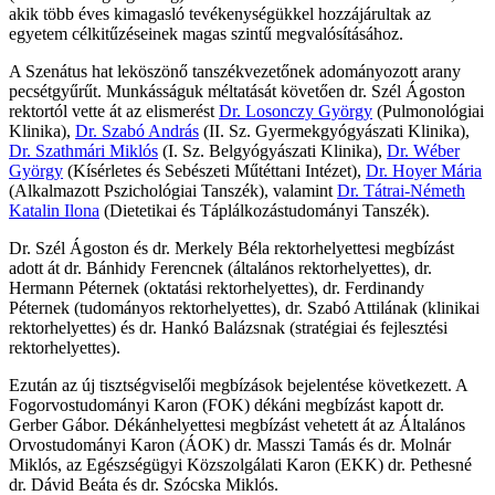
akik több éves kimagasló tevékenységükkel hozzájárultak az
egyetem célkitűzéseinek magas szintű megvalósításához.
A Szenátus hat leköszönő tanszékvezetőnek adományozott arany
pecsétgyűrűt. Munkásságuk méltatását követően dr. Szél Ágoston
rektortól vette át az elismerést
Dr. Losonczy György
(Pulmonológiai
Klinika),
Dr. Szabó András
(II. Sz. Gyermekgyógyászati Klinika),
Dr. Szathmári Miklós
(I. Sz. Belgyógyászati Klinika),
Dr. Wéber
György
(Kísérletes és Sebészeti Műtéttani Intézet),
Dr. Hoyer Mária
(Alkalmazott Pszichológiai Tanszék), valamint
Dr. Tátrai-Németh
Katalin Ilona
(Dietetikai és Táplálkozástudományi Tanszék).
Dr. Szél Ágoston és dr. Merkely Béla rektorhelyettesi megbízást
adott át dr. Bánhidy Ferencnek (általános rektorhelyettes), dr.
Hermann Péternek (oktatási rektorhelyettes), dr. Ferdinandy
Péternek (tudományos rektorhelyettes), dr. Szabó Attilának (klinikai
rektorhelyettes) és dr. Hankó Balázsnak (stratégiai és fejlesztési
rektorhelyettes).
Ezután az új tisztségviselői megbízások bejelentése következett. A
Fogorvostudományi Karon (FOK) dékáni megbízást kapott dr.
Gerber Gábor. Dékánhelyettesi megbízást vehetett át az Általános
Orvostudományi Karon (ÁOK) dr. Masszi Tamás és dr. Molnár
Miklós, az Egészségügyi Közszolgálati Karon (EKK) dr. Pethesné
dr. Dávid Beáta és dr. Szócska Miklós.