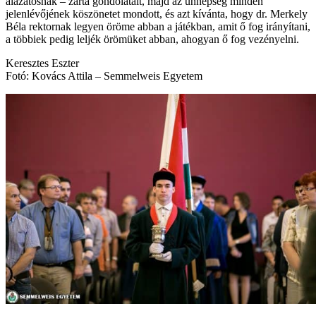
alázatosnak – zárta gondolatait, majd az ünnepség minden
jelenlévőjének köszönetet mondott, és azt kívánta, hogy dr. Merkely
Béla rektornak legyen öröme abban a játékban, amit ő fog irányítani,
a többiek pedig leljék örömüket abban, ahogyan ő fog vezényelni.
Keresztes Eszter
Fotó: Kovács Attila – Semmelweis Egyetem