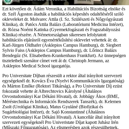
Ezt követően dr. Ádám Veronika, a Habilitációs Bizottság elnöke és
dr. Szél Ágoston átadták a habilitációs képesítés odaítéléséről szóló
okleveleket dr. Molvarec Attila (I. Sz. Szülészeti és Nőgyógyászati
Klinika), dr. Patócs Attila Balázs (Laboratóriumi Medicina Intézet),
dr. Rózsa Noémi Katinka (Gyermekfogászati és Fogszabályozási
Klinika) részére. A Németországban sikeresen lefolytatott
habilitációs eljárásról egyenértékűsítési oklevelet vehettek át: dr.
Karl-Jürgen Oldhafer (Asklepios Campus Hamburg), dr. Siegbert
Sylvio Faiss (Asklepios Campus Hamburg), dr. Lőrincz Balázs
Bendegúz (St. Elisabethen-Krankenhaus Frankfurt). Az ünnepségen
tiszteletbeli szenátor címet vett át dr. Christoph Jermann, az
Asklepios Medical School igazgatója.
Pro Universitate Díjban részesült a rektor által irányított szervezeti
egységeknél dr. Kovács Éva (Nyelvi Kommunikációs Igazgatóság)
és Márton Emőke (Rektori Titkárság), a Pro Universitate Díj ezüst
fokozatát vehette át Albrechtovics Károlyné (Általános
Orvostudományi Kar Dékáni Hivatal), dr. Jobbágy Ákos (BME,
Méréstechnika és Információs Rendszerek Tanszék), dr. Kelemen
Zsolt (Urológiai Klinika), Matus Gyuláné (Biofizikai és
Sugárbiológiai Intézet), dr. Sajó Konstantinné (Általános
Orvostudományi Kar Dékáni Hivatal). A kancellár által irányított
szervezeti egységeknél Pro Univeristate Díjat kapott Juhász Irén
(Műszaki Főigazgatóság). Az elismerésben azok részesülhetnek,