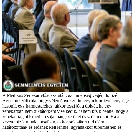
A Medikus Zenekar előadása után, az ünnepség végén dr. Szél
Ágoston szólt róla, hogy véleménye szerint egy rektor tevékenysége
hasonlít egy karmesteréhez: akkor teszi jól a dolgát, ha egy
zenekarban nem diktátorként viselkedik, hanem bízik benne, hogy a
zenekar tagjai ismerik a saját hangszerüket és szólamukat. Ha a
vezető bízik munkatársaiban, akkor sok sikert tud elérni:
határozottnak és erősnek kell lennie, ugyanakkor türelmesnek és