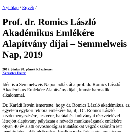
Nyitólap
/
Egyéb
/
Prof. dr. Romics László
Akadémikus Emlékére
Alapítvány díjai – Semmelweis
Nap, 2019
2019. június 28. péntek
Közzétette:
Keresztes Eszter
Idén is a Semmelweis Napon adták át a prof. dr. Romics László
Akadémikus Emlékére Alapítvány díjait, immár harmadik
alkalommal.
Dr. Karádi István ismertette, hogy dr. Romics László akadémikus, az
egyetem egykori rektora emlékére fia, ifj. Dr. Romics László
kezdeményezésére, testvére, barátai és tanítványai részvételével
létrejött alapítvány pályázata a névadó munkásságának emlékére
olyan 40 év alatti orvosbiológiai kutatásokat végzők számára lett
meghirdetve, akik elsősorban kardiovaszkuláris vagy anyagcsere