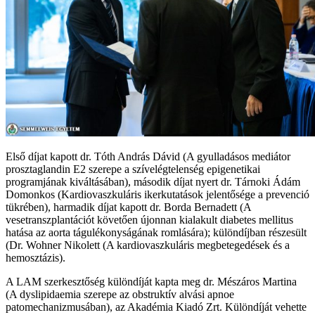
Első díjat kapott dr. Tóth András Dávid (A gyulladásos mediátor
prosztaglandin E2 szerepe a szívelégtelenség epigenetikai
programjának kiváltásában), második díjat nyert dr. Tárnoki Ádám
Domonkos (Kardiovaszkuláris ikerkutatások jelentősége a prevenció
tükrében), harmadik díjat kapott dr. Borda Bernadett (A
vesetranszplantációt követően újonnan kialakult diabetes mellitus
hatása az aorta tágulékonyságának romlására); különdíjban részesült
(Dr. Wohner Nikolett (A kardiovaszkuláris megbetegedések és a
hemosztázis).
A LAM szerkesztőség különdíját kapta meg dr. Mészáros Martina
(A dyslipidaemia szerepe az obstruktív alvási apnoe
patomechanizmusában), az Akadémia Kiadó Zrt. Különdíját vehette