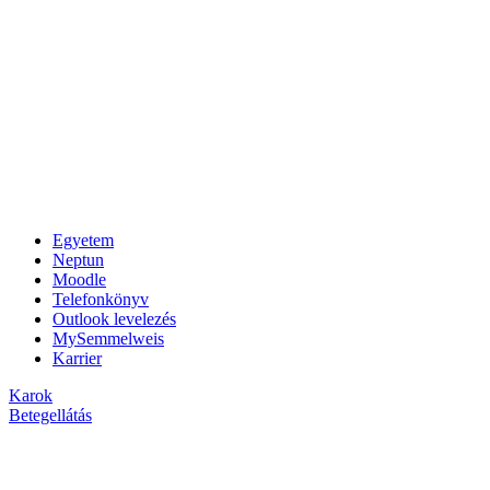
Egyetem
Neptun
Moodle
Telefonkönyv
Outlook levelezés
MySemmelweis
Karrier
Karok
Betegellátás