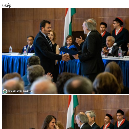
6
kép