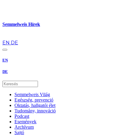
Semmelweis Hírek
hu
EN
DE
EN
DE
Semmelweis Világ
Egészség, prevenció
Oktatás, hallgatói élet
Tudomány, innováció
Podcast
Események
Archívum
Sajtó