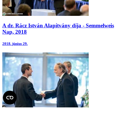
A dr. Rácz István Alapítvány díja - Semmelweis
Nap, 2018
2018.
június 29.
Prof. dr. Romics László Akadémikus Emlékére
Alapítvány díjai - Semmelweis Nap, 2018