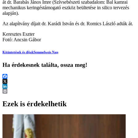
át dr. Barabás János Imre (Szívsebészeti szabadalom: Bal kamrai
mechanikus keringéstámogató eszköz beültetése in silico tervezés
alapján).
Az alapítvány díjait dr. Karádi István és dr. Romics László adták át.
Keresztes Eszter
Fotó: Ancsin Gábor
Kitüntetések és díjak
Semmelweis Nap
Ha érdekesnek találta, ossza meg!
Facebook
X
LinkedIn
Print
Ezek is érdekelhetik