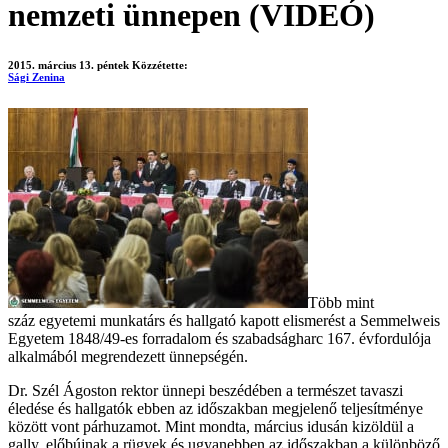
nemzeti ünnepen (VIDEÓ)
2015. március 13. péntek
Közzétette:
Sági Zenina
Több mint
száz egyetemi munkatárs és hallgató kapott elismerést a Semmelweis
Egyetem 1848/49-es forradalom és szabadságharc 167. évfordulója
alkalmából megrendezett ünnepségén.
Dr. Szél Ágoston rektor ünnepi beszédében a természet tavaszi
éledése és hallgatók ebben az időszakban megjelenő teljesítménye
között vont párhuzamot. Mint mondta, március idusán kizöldül a
gally, előbújnak a rügyek és ugyanebben az időszakban a különböző