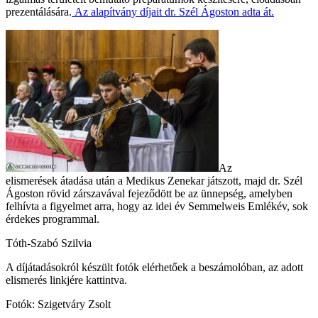
prezentálására.
Az alapítvány díjait dr. Szél Ágoston adta át.
Az
elismerések átadása után a Medikus Zenekar játszott, majd dr. Szél
Ágoston rövid zárszavával fejeződött be az ünnepség, amelyben
felhívta a figyelmet arra, hogy az idei év Semmelweis Emlékév, sok
érdekes programmal.
Tóth-Szabó Szilvia
A díjátadásokról készült fotók elérhetőek a beszámolóban, az adott
elismerés linkjére kattintva.
Fotók: Szigetváry Zsolt