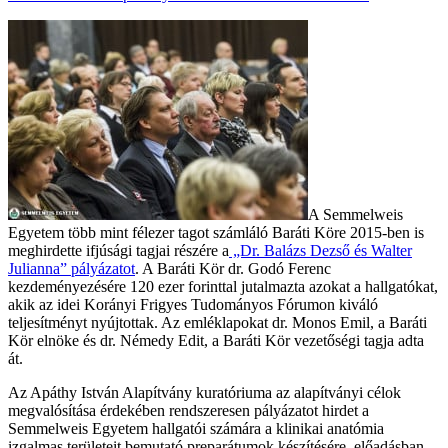
A Semmelweis
Egyetem több mint félezer tagot számláló Baráti Köre 2015-ben is
meghirdette ifjúsági tagjai részére a
„Dr. Balázs Dezső és Walter
Julianna” pályázatot
. A Baráti Kör dr. Godó Ferenc
kezdeményezésére 120 ezer forinttal jutalmazta azokat a hallgatókat,
akik az idei Korányi Frigyes Tudományos Fórumon kiváló
teljesítményt nyújtottak. Az emléklapokat dr. Monos Emil, a Baráti
Kör elnöke és dr. Némedy Edit, a Baráti Kör vezetőségi tagja adta
át.
Az Apáthy István Alapítvány kuratóriuma az alapítványi célok
megvalósítása érdekében rendszeresen pályázatot hirdet a
Semmelweis Egyetem hallgatói számára a klinikai anatómia
izgalmas területeit bemutató preparátumok készítésére, előadásban