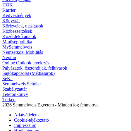
HÖK
Karrier
Kedvezmények
Könyvtár
Körlevelek, utasítások
Közbeszerzések
Közérdekű adatok
Minőségpolitika
MySemmelweis
Nemzetközi Mobilitás
Neptun
Online Outlook levelezés
Pályázatok, ösztöndíjak, felhívások
Sajtókapcsolat (Médiasarok)
SeKa
Semmelweis Scholar
Szabályzattár
Telefonkönyv
Térkép
2026 Semmelweis Egyetem - Minden jog fenntartva
Adatvédelem
Cookie-tájékoztató
Impresszum
Honlaptérkép