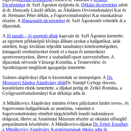
Dicséreteket
dr. Szél Ágoston nyújtotta át.
Dékáni dicséreteket
adott
át dr. Hunyady László dékán, az Általános Orvostudományi Kar és
dr. Hermann Péter dékán, a Fogorvostudományi Kar munkatársai
részére. A
főigazgatói dicséreteket
dr. Szél Ágostontól vehették át a
díjazottak.
A
Jó tanuló – jó sportoló díjak
kapcsán dr. Szél Ágoston kiemelte:
az egyetem példaképül kívánja állítani azokat a hallgatókat, akik
amellett, hogy kiválóan teljesítik tanulmányi kötelezettségeiket,
kimagasló eredményeket érnek el a hazai és nemzetközi
sportversenyeken, illetve a szabadidő-sport szervezésében. A
díjazottak névsorát Várszegi Kornélia, a Testnevelési- és
Sportközpont megbízott igazgatója ismertette.
Számos alapítványi díjat is kiosztottak az ünnepségen. A
Dr.
Mozsonyi Sándor Alapítvány díját
Dr. Stampf György docens,
kuratóriumi elnök ismertette, a díjakat pedig dr. Zelkó Romána, a
Gyógyszerésztudományi Kar dékánja adta át.
A Mihálkovics Alapítvány minden évben pályázatot hirdet orvos-, és
fogorvostan-hallgatóknak az anatómia, valamint a
fogorvostudomány elméleti tárgyköréből írandó tudományos
dolgozat, illetve az Anatómiai Múzeum részére az oktatást elősegítő
preparátumok készítésére. A Mihálkovics-díjakat
Dr. Fehér Erzsébet,
a Mihálkovics Alapítvány Kuratóriumának titkára adta át.