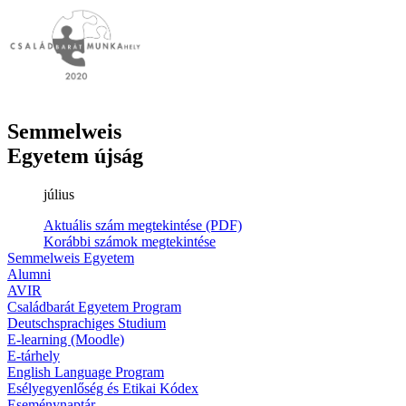
Semmelweis
Egyetem újság
július
Aktuális szám megtekintése (PDF)
Korábbi számok megtekintése
Semmelweis Egyetem
Alumni
AVIR
Családbarát Egyetem Program
Deutschsprachiges Studium
E-learning (Moodle)
E-tárhely
English Language Program
Esélyegyenlőség és Etikai Kódex
Eseménynaptár