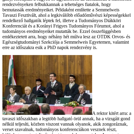
rendezvényeken felbukkannak a tehetséges fiatalok, hogy
bemutassák eredményeiket. Példaként említette a Semmelweis
Tavaszi Fesztivált, ahol a legkiválóbb előadóművészi képességekkel
rendelkező hallgatók léptek fel, illetve a Tudományos Diákköri
Konferenciát és a Korányi Frigyes Tudományos Fórumot, ahol a
tudományos eredményeiket mutatták be. Ezzel összefüggésben
emlékeztetett arra, hogy néhány hét múlva lesz az OTDK Orvos- és
Egészségtudományi Szekciója a Semmelweis Egyetemen, valamint
erre az időszakra esik a PhD napok rendezvény is.
A rektor kitért arra: a
tavaszi időszakban a legtöbb hallgató örül annak, ha a vizsgáit gond
nélkül teljesíti, közben viszont vannak olyanok, akik zongoráznak,
verset szavalnak, tudományos konferenciákon vesznek részt,