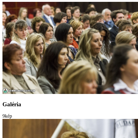
Galéria
9
kép