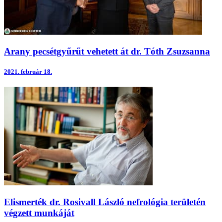
Arany pecsétgyűrűt vehetett át dr. Tóth Zsuzsanna
2021.
február 18.
Elismerték dr. Rosivall László nefrológia területén
végzett munkáját