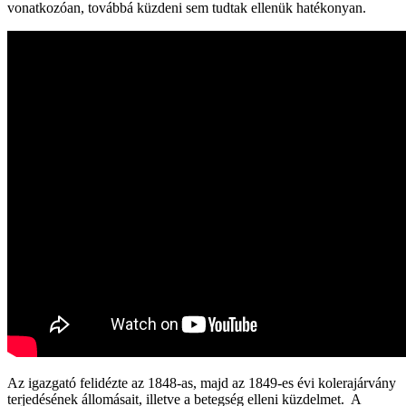
vonatkozóan, továbbá küzdeni sem tudtak ellenük hatékonyan.
Az igazgató felidézte az 1848-as, majd az 1849-es évi kolerajárvány
terjedésének állomásait, illetve a betegség elleni küzdelmet. A