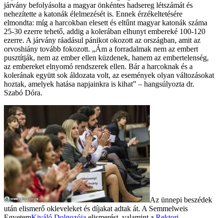
járvány befolyásolta a magyar önkéntes hadsereg létszámát és
nehezítette a katonák élelmezését is. Ennek érzékeltetésére
elmondta: míg a harcokban elesett és eltűnt magyar katonák száma
25-30 ezerre tehető, addig a kolerában elhunyt embereké 100-120
ezerre. A járvány ráadásul pánikot okozott az országban, amit az
orvoshiány tovább fokozott. „Ám a forradalmak nem az embert
pusztítják, nem az ember ellen küzdenek, hanem az embertelenség,
az embereket elnyomó rendszerek ellen. Bár a harcoknak és a
kolerának együtt sok áldozata volt, az események olyan változásokat
hoztak, amelyek hatása napjainkra is kihat” – hangsúlyozta dr.
Szabó Dóra.
Az ünnepi beszédek
után elismerő okleveleket és díjakat adtak át. A Semmelweis
Egyetem
Kiváló Dolgozója
elismerést, valamint a
Rektori