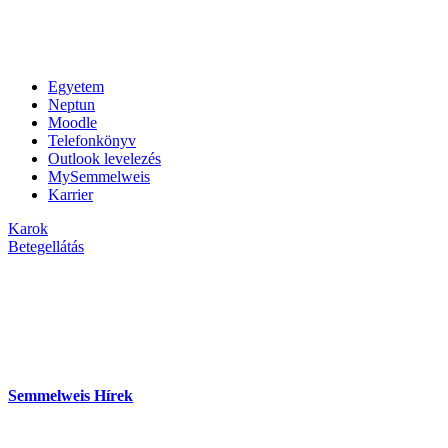
Egyetem
Neptun
Moodle
Telefonkönyv
Outlook levelezés
MySemmelweis
Karrier
Karok
Betegellátás
Semmelweis Hírek
hu