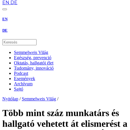
EN
DE
EN
DE
Semmelweis Világ
Egészség, prevenció
Oktatás, hallgatói élet
Tudomány, innováció
Podcast
Események
Archívum
Sajtó
Nyitólap
/
Semmelweis Világ
/
Több mint száz munkatárs és
hallgató vehetett át elismerést a