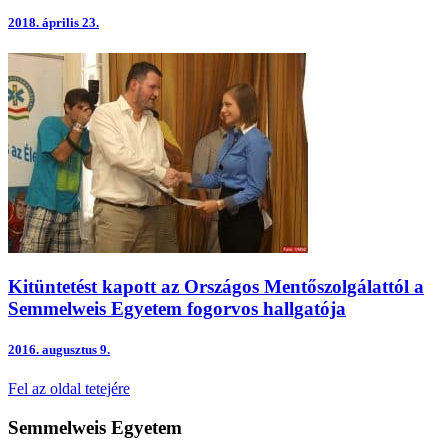
2018.
április 23.
Kitüntetést kapott az Országos Mentőszolgálattól a
Semmelweis Egyetem fogorvos hallgatója
2016.
augusztus 9.
Fel az oldal tetejére
Semmelweis Egyetem