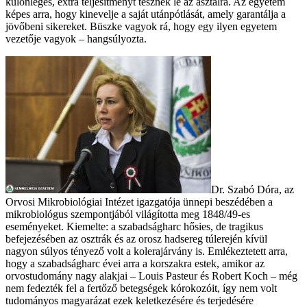
különleges, extra teljesítményt tesznek le az asztalra. Az egyetem
képes arra, hogy kinevelje a saját utánpótlását, amely garantálja a
jövőbeni sikereket. Büszke vagyok rá, hogy egy ilyen egyetem
vezetője vagyok – hangsúlyozta.
Dr. Szabó Dóra, az
Orvosi Mikrobiológiai Intézet igazgatója ünnepi beszédében a
mikrobiológus szempontjából világította meg 1848/49-es
eseményeket. Kiemelte: a szabadságharc hősies, de tragikus
befejezésében az osztrák és az orosz hadsereg túlerején kívül
nagyon súlyos tényező volt a kolerajárvány is. Emlékeztetett arra,
hogy a szabadságharc évei arra a korszakra estek, amikor az
orvostudomány nagy alakjai – Louis Pasteur és Robert Koch – még
nem fedezték fel a fertőző betegségek kórokozóit, így nem volt
tudományos magyarázat ezek keletkezésére és terjedésére