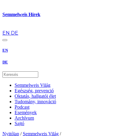
Semmelweis Hírek
hu
EN
DE
EN
DE
Semmelweis Világ
Egészség, prevenció
Oktatás, hallgatói élet
Tudomány, innováció
Podcast
Események
Archívum
Sajtó
Nyitólap
/
Semmelweis Világ
/