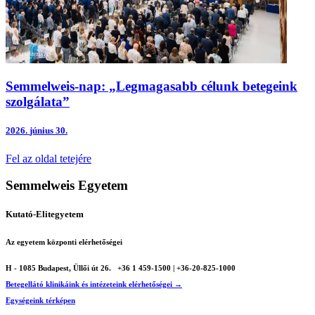
Semmelweis-nap: „Legmagasabb célunk betegeink
szolgálata”
2026.
június 30.
Fel az oldal tetejére
Semmelweis Egyetem
Kutató-Elitegyetem
Az egyetem központi elérhetőségei
H - 1085 Budapest, Üllői út 26.
+36 1 459-1500 | +36-20-825-1000
Betegellátó klinikáink és intézeteink elérhetőségei →
Egységeink térképen