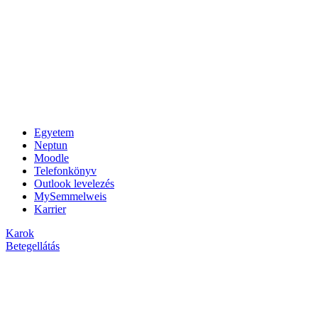
Egyetem
Neptun
Moodle
Telefonkönyv
Outlook levelezés
MySemmelweis
Karrier
Karok
Betegellátás