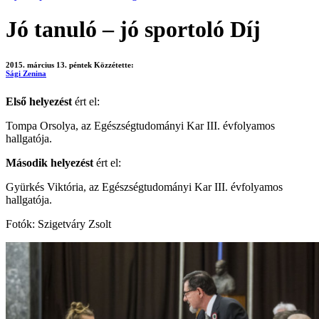
Jó tanuló – jó sportoló Díj
2015. március 13. péntek
Közzétette:
Sági Zenina
Első helyezést
ért el:
Tompa Orsolya, az Egészségtudományi Kar III. évfolyamos
hallgatója.
Második helyezést
ért el:
Gyürkés Viktória, az Egészségtudományi Kar III. évfolyamos
hallgatója.
Fotók: Szigetváry Zsolt