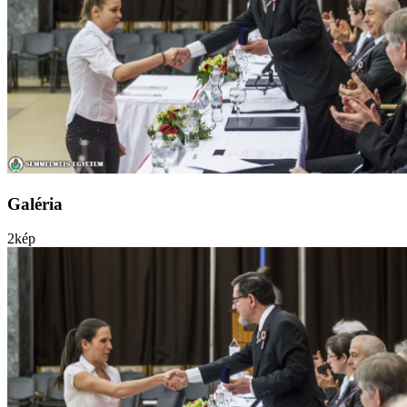
Galéria
2
kép