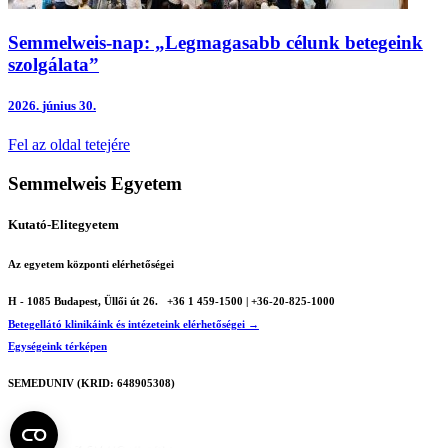
Semmelweis-nap: „Legmagasabb célunk betegeink
szolgálata”
2026.
június 30.
Fel az oldal tetejére
Semmelweis Egyetem
Kutató-Elitegyetem
Az egyetem központi elérhetőségei
H - 1085 Budapest, Üllői út 26.
+36 1 459-1500 | +36-20-825-1000
Betegellátó klinikáink és intézeteink elérhetőségei →
Egységeink térképen
SEMEDUNIV (KRID: 648905308)