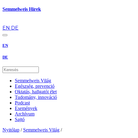
Semmelweis Hírek
hu
EN
DE
EN
DE
Semmelweis Világ
Egészség, prevenció
Oktatás, hallgatói élet
Tudomány, innováció
Podcast
Események
Archívum
Sajtó
Nyitólap
/
Semmelweis Világ
/