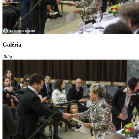
Galéria
2
kép