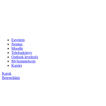
Egyetem
Neptun
Moodle
Telefonkönyv
Outlook levelezés
MySemmelweis
Karrier
Karok
Betegellátás