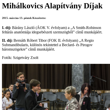
Mihálkovics Alapítvány Díjak
2015. március 13. péntek
Közzétette:
I. díj:
Bárány László (ÁOK V. évfolyam) a „A Smith-Robinson
feltárás anatómiája idegsebészeti szemszögből” című munkájáért.
II. díj:
Bernáth Róbert Tibor (FOK II. évfolyam) „A Regio
Submandibularis, különös tekintettel a Beclard- és Pirogov
háromszögekre” című munkájáért.
Fotók: Szigetváry Zsolt