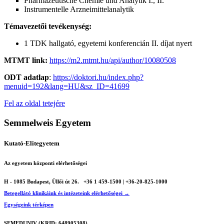
Pharmazeutische Chemie und Analytik I., II.
Instrumentelle Arzneimittelanalytik
Témavezetői tevékenység:
1 TDK hallgató, egyetemi konferencián II. díjat nyert
MTMT link:
https://m2.mtmt.hu/api/author/10080508
ODT adatlap
:
https://doktori.hu/index.php?
menuid=192&lang=HU&sz_ID=41699
Fel az oldal tetejére
Semmelweis Egyetem
Kutató-Elitegyetem
Az egyetem központi elérhetőségei
H - 1085 Budapest, Üllői út 26.
+36 1 459-1500 | +36-20-825-1000
Betegellátó klinikáink és intézeteink elérhetőségei →
Egységeink térképen
SEMEDUNIV (KRID: 648905308)