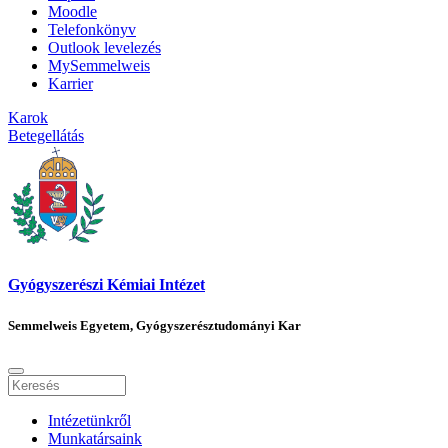
Moodle
Telefonkönyv
Outlook levelezés
MySemmelweis
Karrier
Karok
Betegellátás
Gyógyszerészi Kémiai Intézet
Semmelweis Egyetem, Gyógyszerésztudományi Kar
Intézetünkről
Munkatársaink