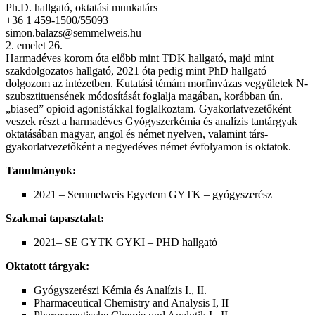
Ph.D. hallgató, oktatási munkatárs
+36 1 459-1500/55093
simon.balazs@semmelweis.hu
2. emelet 26.
Harmadéves korom óta előbb mint TDK hallgató, majd mint
szakdolgozatos hallgató, 2021 óta pedig mint PhD hallgató
dolgozom az intézetben. Kutatási témám morfinvázas vegyületek N-
szubsztituensének módosítását foglalja magában, korábban ún.
„biased” opioid agonistákkal foglalkoztam. Gyakorlatvezetőként
veszek részt a harmadéves Gyógyszerkémia és analízis tantárgyak
oktatásában magyar, angol és német nyelven, valamint társ-
gyakorlatvezetőként a negyedéves német évfolyamon is oktatok.
Tanulmányok:
2021 – Semmelweis Egyetem GYTK – gyógyszerész
Szakmai tapasztalat:
2021– SE GYTK GYKI – PHD hallgató
Oktatott tárgyak:
Gyógyszerészi Kémia és Analízis I., II.
Pharmaceutical Chemistry and Analysis I, II