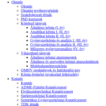
Oktatás
Oktatás
Oktatási tevékenységünk
Szakdolgozati témák
PhD kurzusok
Kötelező tárgyak
Általános kémia (I. év)
Analitikai kémia I. (II. év)
Analitikai kémia II. (II. év)
Gyógyszerkémia és analízis I. (III. év)
Gyógyszerkémia és analízis II. (III. év)
Műszeres gyógyszeranalízis (IV. év)
Választható tárgyak
Általános kémiai alapismeretek
Általános és szervetlen kémiai alapszámítások
Molekulaspektroszkópia
OMHV eredmények és Intézkedési terv
Kémia érettségi (gyakorlati felkészítés)
Kutatás
Kutatás
ADME-Fizkém Kutatócsoport
Elválasztástechnikai Kutatócsoport
Spektroszkópiai Kutatócsoport
Szintetikus Gyógyszerkémiai Kutatócsoport
TDK témák