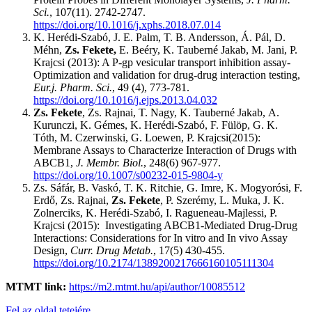
Sci.
, 107(11). 2742-2747.
https://doi.org/
10.1016/j.xphs.2018.07.014
K. Herédi-Szabó
,
J. E. Palm
,
T. B. Andersson
,
Á. Pál
,
D.
Méhn
,
Zs. Fekete
,
E. Beéry
,
K. Tauberné Jakab
,
M. Jani
,
P.
Krajcsi
(2013): A P-gp vesicular transport inhibition assay-
Optimization and validation for drug-drug interaction testing,
Eur.j. Pharm. Sci.
, 49 (4), 773-781.
https://doi.org/
10.1016/j.ejps.2013.04.032
Zs. Fekete
,
Zs. Rajnai
,
T. Nagy
,
K. Tauberné Jakab
,
A.
Kurunczi
,
K. Gémes
,
K. Herédi-Szabó
,
F. Fülöp
,
G. K.
Tóth
,
M. Czerwinski
,
G. Loewen
,
P. Krajcsi
(2015):
Membrane Assays to Characterize Interaction of Drugs with
ABCB1,
J. Membr. Biol.
, 248(6) 967-977.
https://doi.org/10.1007/s00232-015-9804-y
Zs. Sáfár
,
B. Vaskó
,
T. K. Ritchie
,
G. Imre
,
K. Mogyorósi
,
F.
Erdő
,
Zs. Rajnai
,
Zs. Fekete
,
P. Szerémy
,
L. Muka
,
J. K.
Zolnerciks
,
K. Herédi-Szabó
,
I. Ragueneau-Majlessi
,
P.
Krajcsi (2015):
Investigating ABCB1-Mediated Drug-Drug
Interactions: Considerations for In vitro and In vivo Assay
Design,
Curr. Drug Metab.
, 17(5) 430-455.
https://doi.org/10.2174/1389200217666160105111304
MTMT link:
https://m2.mtmt.hu/api/author/10085512
Fel az oldal tetejére