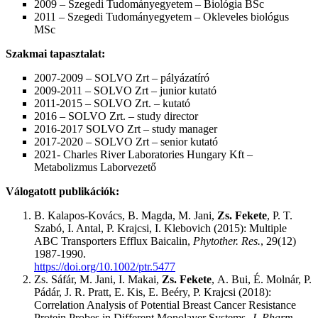
2009 – Szegedi Tudományegyetem – Biológia BSc
2011 – Szegedi Tudományegyetem – Okleveles biológus
MSc
Szakmai tapasztalat:
2007-2009 – SOLVO Zrt – pályázatíró
2009-2011 – SOLVO Zrt – junior kutató
2011-2015 – SOLVO Zrt. – kutató
2016 – SOLVO Zrt. – study director
2016-2017 SOLVO Zrt – study manager
2017-2020 – SOLVO Zrt – senior kutató
2021- Charles River Laboratories Hungary Kft –
Metabolizmus Laborvezető
Válogatott publikációk:
B. Kalapos-Kovács
,
B. Magda
,
M. Jani
,
Zs. Fekete
,
P. T.
Szabó
,
I. Antal
,
P. Krajcsi
,
I. Klebovich
(2015): Multiple
ABC Transporters Efflux Baicalin,
Phytother. Res.
, 29(12)
1987-1990.
https://doi.org/10.1002/ptr.5477
Zs. Sáfár
,
M. Jani
,
I. Makai
,
Zs. Fekete
,
A. Bui
,
É. Molnár
,
P.
Pádár
,
J. R. Pratt
,
E. Kis
,
E. Beéry
,
P. Krajcsi
(2018):
Correlation Analysis of Potential Breast Cancer Resistance
Protein Probes in Different Monolayer Systems,
J. Pharm.