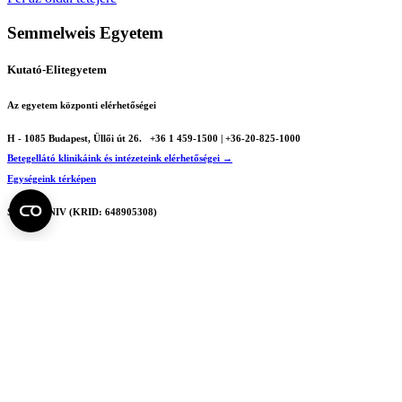
Semmelweis Egyetem
Kutató-Elitegyetem
Az egyetem központi elérhetőségei
H - 1085 Budapest, Üllői út 26.
+36 1 459-1500 | +36-20-825-1000
Betegellátó klinikáink és intézeteink elérhetőségei →
Egységeink térképen
SEMEDUNIV (KRID: 648905308)