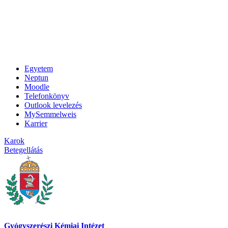
Egyetem
Neptun
Moodle
Telefonkönyv
Outlook levelezés
MySemmelweis
Karrier
Karok
Betegellátás
Gyógyszerészi Kémiai Intézet