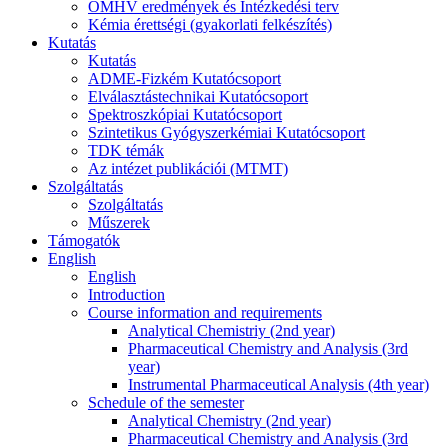
OMHV eredmények és Intézkedési terv
Kémia érettségi (gyakorlati felkészítés)
Kutatás
Kutatás
ADME-Fizkém Kutatócsoport
Elválasztástechnikai Kutatócsoport
Spektroszkópiai Kutatócsoport
Szintetikus Gyógyszerkémiai Kutatócsoport
TDK témák
Az intézet publikációi (MTMT)
Szolgáltatás
Szolgáltatás
Műszerek
Támogatók
English
English
Introduction
Course information and requirements
Analytical Chemistriy (2nd year)
Pharmaceutical Chemistry and Analysis (3rd
year)
Instrumental Pharmaceutical Analysis (4th year)
Schedule of the semester
Analytical Chemistry (2nd year)
Pharmaceutical Chemistry and Analysis (3rd