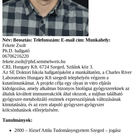
Név: Beosztás: Telefonszám: E-mail cím: Munkahely:
Fekete Zsolt
Ph.D. hallgató
06706216220
fekete.zsolt@phd.semmelweis.hu
CRL Hungary Kft. 6724 Szeged, Szilánk köz 3.
Az SE Doktori Iskola hallgatójaként a munkáltatóm, a Charles River
Laboratories Hungary Kft szegedi telephelyén végzem a
kutatómunkámat. A projekt célja egy olyan in vitro eljárás
kidolgozása, amely alkalmas bizonyos biológiai gyógyszereknek az
általuk kiváltott immunreakciók által okozott, a májban található
gyógyszer-metabolizáló enzimek expressziójának változásának
kimutatására, és az ezen alapuló gyógyszer-gyógyszer
kölcsönhatások előrejelzésére.
Tanulmányok:
2000 – József Attila Tudományegyetem Szeged – jogász