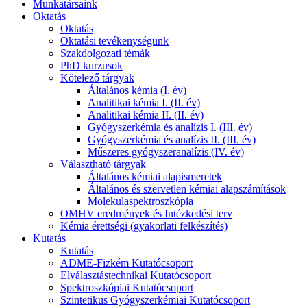
Munkatársaink
Oktatás
Oktatás
Oktatási tevékenységünk
Szakdolgozati témák
PhD kurzusok
Kötelező tárgyak
Általános kémia (I. év)
Analitikai kémia I. (II. év)
Analitikai kémia II. (II. év)
Gyógyszerkémia és analízis I. (III. év)
Gyógyszerkémia és analízis II. (III. év)
Műszeres gyógyszeranalízis (IV. év)
Választható tárgyak
Általános kémiai alapismeretek
Általános és szervetlen kémiai alapszámítások
Molekulaspektroszkópia
OMHV eredmények és Intézkedési terv
Kémia érettségi (gyakorlati felkészítés)
Kutatás
Kutatás
ADME-Fizkém Kutatócsoport
Elválasztástechnikai Kutatócsoport
Spektroszkópiai Kutatócsoport
Szintetikus Gyógyszerkémiai Kutatócsoport