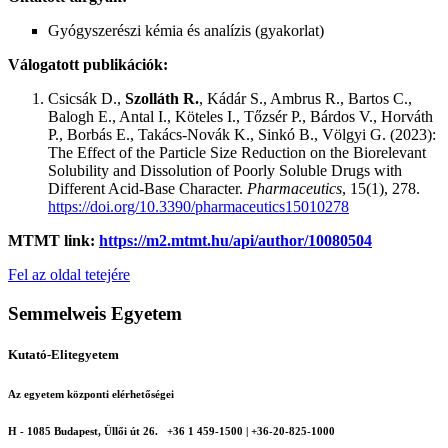
Gyógyszerészi kémia és analízis (gyakorlat)
Válogatott publikációk:
Csicsák D.,
Szolláth R.
, Kádár S., Ambrus R., Bartos C.,
Balogh E., Antal I., Köteles I., Tőzsér P., Bárdos V., Horváth
P., Borbás E., Takács-Novák K., Sinkó B., Völgyi G. (2023):
The Effect of the Particle Size Reduction on the Biorelevant
Solubility and Dissolution of Poorly Soluble Drugs with
Different Acid-Base Character.
Pharmaceutics
, 15(1), 278.
https://doi.org/10.3390/pharmaceutics15010278
MTMT link:
https://m2.mtmt.hu/api/author/10080504
Fel az oldal tetejére
Semmelweis Egyetem
Kutató-Elitegyetem
Az egyetem központi elérhetőségei
H - 1085 Budapest, Üllői út 26.
+36 1 459-1500 | +36-20-825-1000