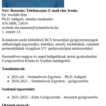
Név: Beosztás: Telefonszám: E-mail cím: Iroda:
Dr. Szolláth Rita
Ph.D. hallgató, oktatási munkatárs
476-3600, 53019
szollath.rita.mariann@semmelweis.hu
1. emelet 13.
Kutatásom során különböző BCS besorolású gyógyszeranyagok
oldhatóságát (egyensúlyi, kinetikai, amorf), kioldódását, valamint
permeabilitását vizsgálom UV spektroszkópiai módszerekkel.
Harmadéves magyar és angol hallgatóknak tartok gyakorlatokat
Gyógyszerészi Kémia és Analízis tantárgyból.
Tanulmányok:
2021-tól – Semmelweis Egyetem – Ph.D. hallgató
2016-2021 – Semmelweis Egyetem – gyógyszerész
Szakmai tapasztalat:
2021-2023 – Etele Gyógyszertár – beosztott gyógyszerész
Oktatott tárgyak: