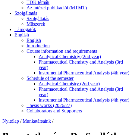
TDK témák
Az intézet publikációi (MTMT)
Szolgáltatás
Szolgáltatás
Műszerek
Támogatók
English
English
Introduction
Course information and requirements
Analytical Chemistriy (2nd year)
Pharmaceutical Chemistry and Analysis (3rd
year)
Instrumental Pharmaceutical Analysis (4th year)
Schedule of the semester
Analytical Chemistry (2nd year)
Pharmaceutical Chemistry and Analysis (3rd
year)
Instrumental Pharmaceutical Analysis (4th year)
Thesis works (2026/27)
Collaborators and Supporters
Nyitólap
/
Munkatársaink
/