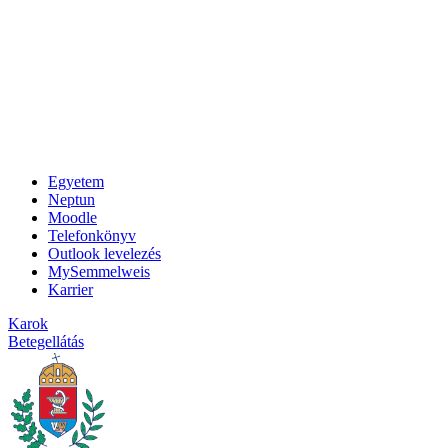
Egyetem
Neptun
Moodle
Telefonkönyv
Outlook levelezés
MySemmelweis
Karrier
Karok
Betegellátás