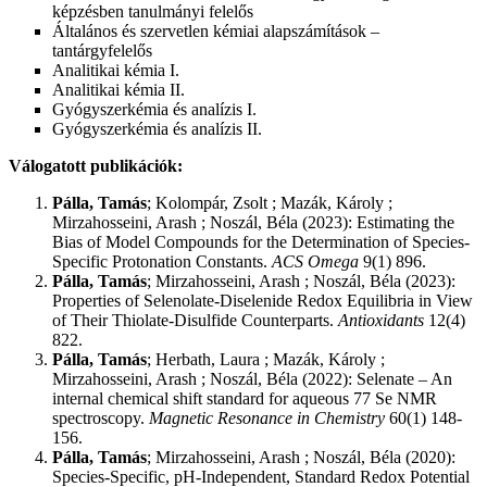
képzésben tanulmányi felelős
Általános és szervetlen kémiai alapszámítások –
tantárgyfelelős
Analitikai kémia I.
Analitikai kémia II.
Gyógyszerkémia és analízis I.
Gyógyszerkémia és analízis II.
Válogatott publikációk:
Pálla, Tamás
; Kolompár, Zsolt ; Mazák, Károly ;
Mirzahosseini, Arash ; Noszál, Béla (2023): Estimating the
Bias of Model Compounds for the Determination of Species-
Specific Protonation Constants.
ACS Omega
9(1) 896.
Pálla, Tamás
; Mirzahosseini, Arash ; Noszál, Béla (2023):
Properties of Selenolate-Diselenide Redox Equilibria in View
of Their Thiolate-Disulfide Counterparts.
Antioxidants
12(4)
822.
Pálla, Tamás
; Herbath, Laura ; Mazák, Károly ;
Mirzahosseini, Arash ; Noszál, Béla (2022): Selenate – An
internal chemical shift standard for aqueous 77 Se NMR
spectroscopy.
Magnetic Resonance in Chemistry
60(1) 148-
156.
Pálla, Tamás
; Mirzahosseini, Arash ; Noszál, Béla (2020):
Species-Specific, pH-Independent, Standard Redox Potential