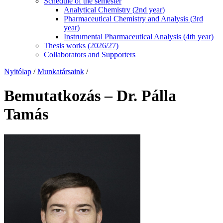
Schedule of the semester
Analytical Chemistry (2nd year)
Pharmaceutical Chemistry and Analysis (3rd
year)
Instrumental Pharmaceutical Analysis (4th year)
Thesis works (2026/27)
Collaborators and Supporters
Nyitólap
/
Munkatársaink
/
Bemutatkozás – Dr. Pálla
Tamás