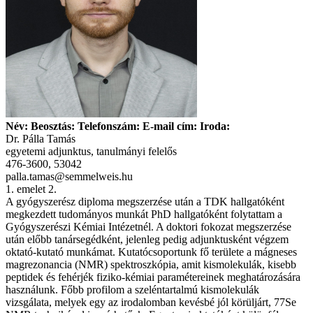
Név: Beosztás: Telefonszám: E-mail cím: Iroda:
Dr. Pálla Tamás
egyetemi adjunktus, tanulmányi felelős
476-3600, 53042
palla.tamas@semmelweis.hu
1. emelet 2.
A gyógyszerész diploma megszerzése után a TDK hallgatóként
megkezdett tudományos munkát PhD hallgatóként folytattam a
Gyógyszerészi Kémiai Intézetnél. A doktori fokozat megszerzése
után előbb tanársegédként, jelenleg pedig adjunktusként végzem
oktató-kutató munkámat. Kutatócsoportunk fő területe a mágneses
magrezonancia (NMR) spektroszkópia, amit kismolekulák, kisebb
peptidek és fehérjék fiziko-kémiai paramétereinek meghatározására
használunk. Főbb profilom a szeléntartalmú kismolekulák
vizsgálata, melyek egy az irodalomban kevésbé jól körüljárt, 77Se