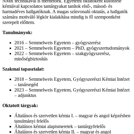
NMR technikával is mérhetőek. Egyetemi oktatóként különféle
kémiával kapcsolatos tantárgyakat tanítok első-, másod- és
harmadéves hallgatóknak. A magas színvonalú oktatás, a hallgatók
számára motiváló légkör kialakítása mindig is fő szempontként
szerepelt előttem.
Tanulmányok:
2016 – Semmelweis Egyetem – gyógyszerész
2021 – Semmelweis Egyetem – PhD, gyógyszertudományok
2022 – Semmelweis Egyetem – szakgyógyszerész,
minőségbiztosítás
Szakmai tapasztalat:
2018 – Semmelweis Egyetem, Gyógyszerészi Kémiai Intézet
– tanársegéd
2023 – Semmelweis Egyetem, Gyógyszerészi Kémiai Intézet
– adjunktus
Oktatott tárgyak:
Általános és szervetlen kémia I. – magyar és angol képzésben
tanulmányi felelős
Általános kémiai alapismeretek – tantárgyfelelős
Általános és szervetlen kémia II. – magyar és angol