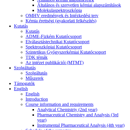
Általános és szervetlen kémiai alapszámítások
Molekulaspektroszkópia
OMHV eredmények és Intézkedési terv
Kémia érettségi (gyakorlati felkészítés)
Kutatás
Kutatás
ADME-Fizkém Kutatócsoport
Elválasztástechnikai Kutatócsoport
Spektroszkópiai Kutatócsoport
Szintetikus Gyógyszerkémiai Kutatócsoport
TDK témák
Az intézet publikációi (MTMT)
Szolgáltatás
Szolgáltatás
Műszerek
Támogatók
English
English
Introduction
Course information and requirements
Analytical Chemistriy (2nd year)
Pharmaceutical Chemistry and Analysis (3rd
year)
Instrumental Pharmaceutical Analysis (4th year)