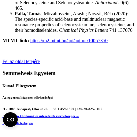
of Selenocysteine and Selenocysteamine.
Antioxidants
9(6)
465.
Pálla, Tamás
; Mirzahosseini, Arash ; Noszál, Béla (2020):
The species-specific acid-base and multinuclear magnetic
resonance properties of selenocysteamine, selenocysteine, and
their homodiselenides.
Chemical Physics Letters
741 137076.
MTMT link:
https://m2.mtmt.hu/api/author/10057350
Fel az oldal tetejére
Semmelweis Egyetem
Kutató-Elitegyetem
Az egyetem központi elérhetőségei
H - 1085 Budapest, Üllői út 26.
+36 1 459-1500 | +36-20-825-1000
Betegellátó klinikáink és intézeteink elérhetőségei →
Egységeink térképen
SEMEDUNIV (KRID: 648905308)