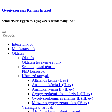
Gyógyszerészi Kémiai Intézet
Semmelweis Egyetem, Gyógyszerésztudományi Kar
Intézetünkről
Munkatársaink
Oktatás
Oktatás
Oktatási tevékenységünk
Szakdolgozati témák
PhD kurzusok
Kötelező tárgyak
Általános kémia (I. év)
Analitikai kémia I. (II. év)
Analitikai kémia II. (II. év)
Gyógyszerkémia és analízis I. (III. év)
Gyógyszerkémia és analízis II. (III. év)
Műszeres gyógyszeranalízis (IV. év)
Választható tárgyak
Általános kémiai alapismeretek