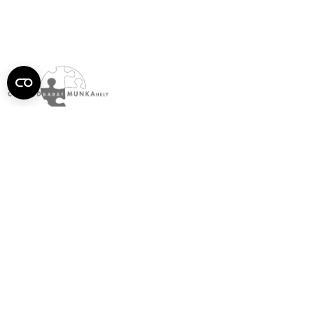
Semmelweis
Egyetem újság
július
Aktuális szám megtekintése (PDF)
Korábbi számok megtekintése
Semmelweis Egyetem
Alumni
AVIR
Családbarát Egyetem Program
Deutschsprachiges Studium