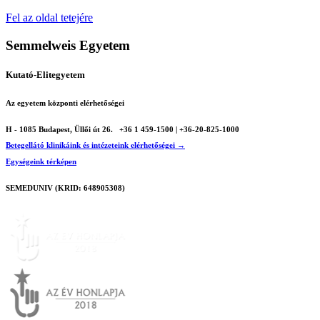
Fel az oldal tetejére
Semmelweis Egyetem
Kutató-Elitegyetem
Az egyetem központi elérhetőségei
H - 1085 Budapest, Üllői út 26.
+36 1 459-1500 | +36-20-825-1000
Betegellátó klinikáink és intézeteink elérhetőségei →
Egységeink térképen
SEMEDUNIV (KRID: 648905308)