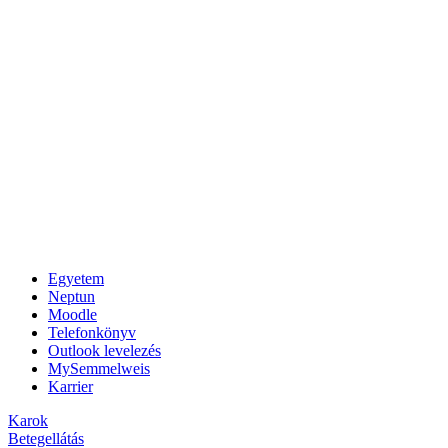
Egyetem
Neptun
Moodle
Telefonkönyv
Outlook levelezés
MySemmelweis
Karrier
Karok
Betegellátás