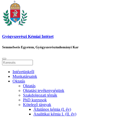
Gyógyszerészi Kémiai Intézet
Semmelweis Egyetem, Gyógyszerésztudományi Kar
Intézetünkről
Munkatársaink
Oktatás
Oktatás
Oktatási tevékenységünk
Szakdolgozati témák
PhD kurzusok
Kötelező tárgyak
Általános kémia (I. év)
Analitikai kémia I. (II. év)