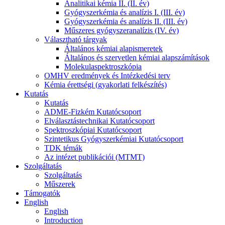
Analitikai kémia II. (II. év)
Gyógyszerkémia és analízis I. (III. év)
Gyógyszerkémia és analízis II. (III. év)
Műszeres gyógyszeranalízis (IV. év)
Választható tárgyak
Általános kémiai alapismeretek
Általános és szervetlen kémiai alapszámítások
Molekulaspektroszkópia
OMHV eredmények és Intézkedési terv
Kémia érettségi (gyakorlati felkészítés)
Kutatás
Kutatás
ADME-Fizkém Kutatócsoport
Elválasztástechnikai Kutatócsoport
Spektroszkópiai Kutatócsoport
Szintetikus Gyógyszerkémiai Kutatócsoport
TDK témák
Az intézet publikációi (MTMT)
Szolgáltatás
Szolgáltatás
Műszerek
Támogatók
English
English
Introduction