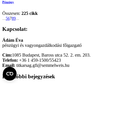
Pénzügy
Összesen:
225 cikk
...
5
6
7
8
9
...
Kapcsolat:
Ádám Éva
pénzügyi és vagyongazdálkodási főigazgató
Cím:
1085 Budapest, Baross utca 52. 2. em. 203.
Telefon:
+36 1 459-1500/55423
Email:
titkarsag.gfi@semmelweis.hu
Legutóbbi bejegyzések
Tájékoztató – Fülimplantátum rendszerek beszerzése
2026.
augusztus 6. csütörtök
Tájékoztató – Épületgépészeti berendezések karbantartása
2026. augusztus 6. csütörtök
Tájékoztató – Rozsdamentes műtői eszközök beszerzése
2026. augusztus 5. szerda
Fel az oldal tetejére