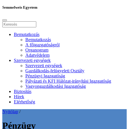
Semmelweis Egyetem
Bemutatkozás
Bemutatkozás
A főigazgatóságról
Organogram
Adatvédelem
Szervezeti egységek
Szervezeti egységek
Gazdálkodás-felügyeleti Osztály
Pénzügyi Igazgatóság
Pályázati és KFI Hálózat-irányítási Igazgatóság
Vagyongazdálkodási Igazgatóság
Biztosítás
Hírek
Elérhetőség
Nyitólap
/
Pénzügy