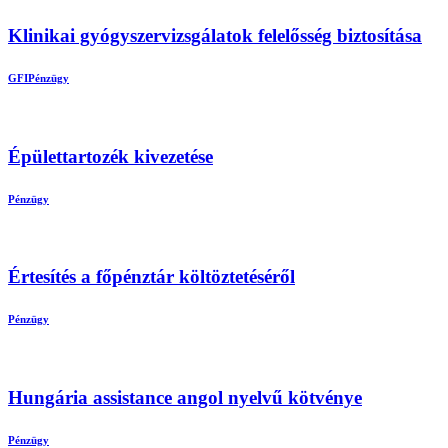
Klinikai gyógyszervizsgálatok felelősség biztosítása
GFI
Pénzügy
Épülettartozék kivezetése
Pénzügy
Értesítés a főpénztár költöztetéséről
Pénzügy
Hungária assistance angol nyelvű kötvénye
Pénzügy