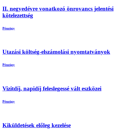
II. negyedévre vonatkozó önrovancs jelentési
kötelezettség
Pénzügy
Utazási költség-elszámolási nyomtatványok
Pénzügy
Vizitdíj, napidíj feleslegessé vált eszközei
Pénzügy
Kiküldetések előleg kezelése