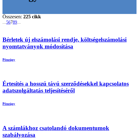
Összesen:
225 cikk
...
5
6
7
8
9
...
Bérletek új elszámolási rendje, költségelszámolási
nyomtatványok módosítása
Pénzügy
Értesítés a hosszú távú szerződésekkel kapcsolatos
adatszolgáltatás teljesítéséről
Pénzügy
A számlákhoz csatolandó dokumentumok
szabályozása