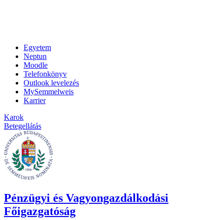
Egyetem
Neptun
Moodle
Telefonkönyv
Outlook levelezés
MySemmelweis
Karrier
Karok
Betegellátás
Pénzügyi és Vagyongazdálkodási
Főigazgatóság