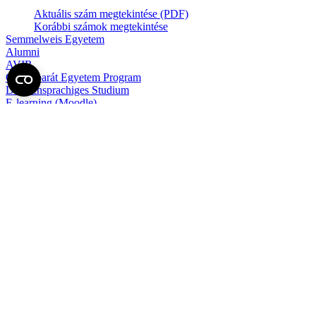
Aktuális szám megtekintése (PDF)
Korábbi számok megtekintése
Semmelweis Egyetem
Alumni
AVIR
Családbarát Egyetem Program
Deutschsprachiges Studium
E-learning (Moodle)
E-tárhely
English Language Program
Esélyegyenlőség és Etikai Kódex
Eseménynaptár
HÖK
Karrier
Kedvezmények
Könyvtár
Körlevelek, utasítások
Közbeszerzések
Közérdekű adatok
Minőségpolitika
MySemmelweis
Nemzetközi Mobilitás
Neptun
Online Outlook levelezés