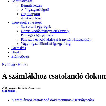
Bemutatkozás
Bemutatkozás
A főigazgatóságról
Organogram
Adatvédelem
Szervezeti egységek
Szervezeti egységek
Gazdálkodás-felügyeleti Osztály
Pénzügyi Igazgatóság
Pályázati és KFI Hálózat-irányítási Igazgatóság
Vagyongazdálkodási Igazgatóság
Biztosítás
Hírek
Elérhetőség
Nyitólap
/
Hírek
/
A számlákhoz csatolandó doku
2009. január 26. hétfő
Közzétette:
Sági Zenina
A számlákhoz csatolandó dokumentumok szabályozása