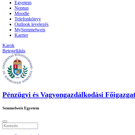
Egyetem
Neptun
Moodle
Telefonkönyv
Outlook levelezés
MySemmelweis
Karrier
Karok
Betegellátás
Pénzügyi és Vagyongazdálkodási Főigazga
Semmelweis Egyetem