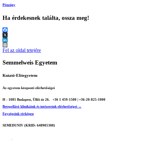
Pénzügy
Ha érdekesnek találta, ossza meg!
Facebook
X
LinkedIn
Print
Fel az oldal tetejére
Semmelweis Egyetem
Kutató-Elitegyetem
Az egyetem központi elérhetőségei
H - 1085 Budapest, Üllői út 26.
+36 1 459-1500 | +36-20-825-1000
Betegellátó klinikáink és intézeteink elérhetőségei →
Egységeink térképen
SEMEDUNIV (KRID: 648905308)