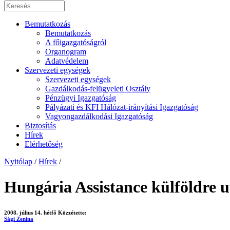
Bemutatkozás
Bemutatkozás
A főigazgatóságról
Organogram
Adatvédelem
Szervezeti egységek
Szervezeti egységek
Gazdálkodás-felügyeleti Osztály
Pénzügyi Igazgatóság
Pályázati és KFI Hálózat-irányítási Igazgatóság
Vagyongazdálkodási Igazgatóság
Biztosítás
Hírek
Elérhetőség
Nyitólap
/
Hírek
/
Hungária Assistance külföldre u
2008. július 14. hétfő
Közzétette:
Sági Zenina