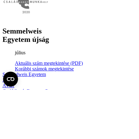
Semmelweis
Egyetem újság
július
Aktuális szám megtekintése (PDF)
Korábbi számok megtekintése
Semmelweis Egyetem
Alumni
AVIR
Családbarát Egyetem Program
Deutschsprachiges Studium
E-learning (Moodle)
E-tárhely
English Language Program
Esélyegyenlőség és Etikai Kódex
Eseménynaptár
HÖK
Karrier