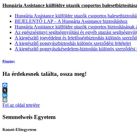
Hungária Assistance külföldre utazók csoportos balesetbiztosítás
Hungária Assistance külföldre utazók csoportos balesetbiztosítá
BEJELENTŐ LAP – A Hungária Assistance biztosításhoz
Hungária Assistance külföldre utazók csoportos biztosításának ál
Az egészségügyi segítségnyújtási és egyéb utazási segítségnyújtá
A kiegészítő jogvédelmi és felelősségbiztosítás különös szerződés
A kiegészítő poggyászbiztosítás különös szerződési feltételei
A kiegészítő poggyászkésedelem-biztosítás különös szerződési f
Pénzügy
Ha érdekesnek találta, ossza meg!
Facebook
X
LinkedIn
Print
Fel az oldal tetejére
Semmelweis Egyetem
Kutató-Elitegyetem