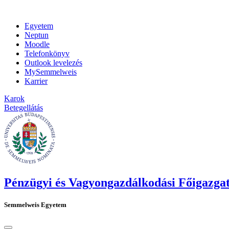
Egyetem
Neptun
Moodle
Telefonkönyv
Outlook levelezés
MySemmelweis
Karrier
Karok
Betegellátás
Pénzügyi és Vagyongazdálkodási Főigazga
Semmelweis Egyetem