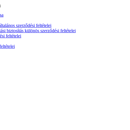
a
sa
talános szerződési feltételei
si biztosítás különös szerződési feltételei
i feltételei
eltételei