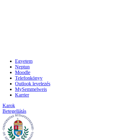
Egyetem
Neptun
Moodle
Telefonkönyv
Outlook levelezés
MySemmelweis
Karrier
Karok
Betegellátás