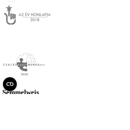
Semmelweis
Egyetem újság
július
Aktuális szám megtekintése (PDF)
Korábbi számok megtekintése