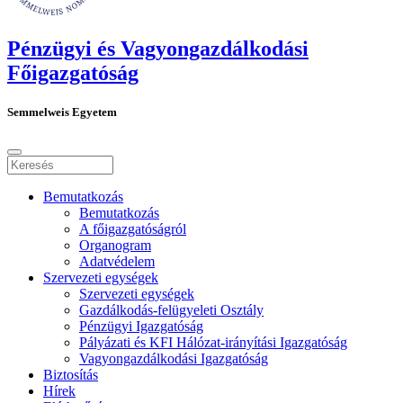
Pénzügyi és Vagyongazdálkodási
Főigazgatóság
Semmelweis Egyetem
Bemutatkozás
Bemutatkozás
A főigazgatóságról
Organogram
Adatvédelem
Szervezeti egységek
Szervezeti egységek
Gazdálkodás-felügyeleti Osztály
Pénzügyi Igazgatóság
Pályázati és KFI Hálózat-irányítási Igazgatóság
Vagyongazdálkodási Igazgatóság
Biztosítás
Hírek