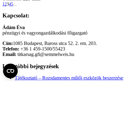
1
2
3
4
5
...
Kapcsolat:
Ádám Éva
pénzügyi és vagyongazdálkodási főigazgató
Cím:
1085 Budapest, Baross utca 52. 2. em. 203.
Telefon:
+36 1 459-1500/55423
Email:
titkarsag.gfi@semmelweis.hu
Legutóbbi bejegyzések
Tájékoztató – Rozsdamentes műtői eszközök beszerzése
2026. augusztus 5. szerda
Minimum bérleti díjak, közüzemi költségekre vonatkozó
átalánydíjak meghatározása 2026.06. hó
2026. augusztus 4.
kedd
Tájékoztató – Oktatási kommunikációs licenc előfizetési
csomag (Zoom szoftverprogram)
2026. augusztus 3. hétfő
Fel az oldal tetejére
Semmelweis Egyetem