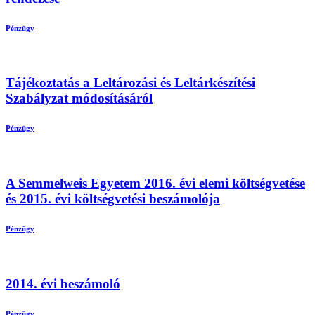
Pénzügy
Tájékoztatás a Leltározási és Leltárkészítési
Szabályzat módosításáról
Pénzügy
A Semmelweis Egyetem 2016. évi elemi költségvetése
és 2015. évi költségvetési beszámolója
Pénzügy
2014. évi beszámoló
Pénzügy