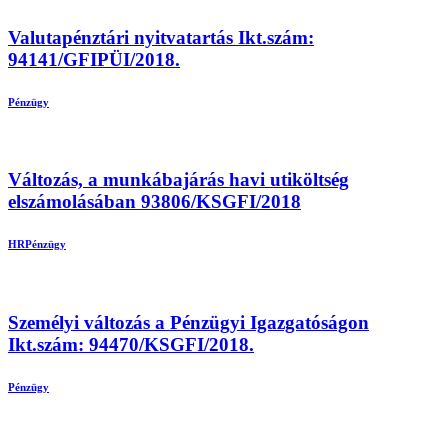
Valutapénztári nyitvatartás Ikt.szám:
94141/GFIPÜI/2018.
Pénzügy
Változás, a munkábajárás havi utiköltség
elszámolásában 93806/KSGFI/2018
HR
Pénzügy
Személyi változás a Pénzügyi Igazgatóságon
Ikt.szám: 94470/KSGFI/2018.
Pénzügy