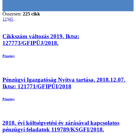
Összesen:
225 cikk
1
2
3
4
5
...
Cikkszám változás 2019. Iktsz:
127773/GFIPÜJ/2018.
Pénzügy
Pénzügyi Igazgatóság Nyitva tartása, 2018.12.07.
Iktsz: 121771/GFIPÜI/2018
Pénzügy
2018. évi költségvetési év zárásával kapcsolatos
pénzügyi feladatok 119789/KSGFI/2018.