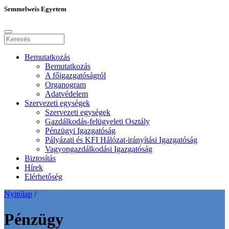
Semmelweis Egyetem
Bemutatkozás
Bemutatkozás
A főigazgatóságról
Organogram
Adatvédelem
Szervezeti egységek
Szervezeti egységek
Gazdálkodás-felügyeleti Osztály
Pénzügyi Igazgatóság
Pályázati és KFI Hálózat-irányítási Igazgatóság
Vagyongazdálkodási Igazgatóság
Biztosítás
Hírek
Elérhetőség
Nyitólap
/
Pénzügy