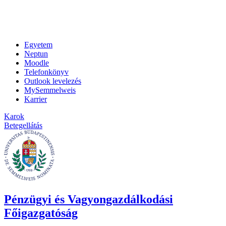
Egyetem
Neptun
Moodle
Telefonkönyv
Outlook levelezés
MySemmelweis
Karrier
Karok
Betegellátás
Pénzügyi és Vagyongazdálkodási
Főigazgatóság