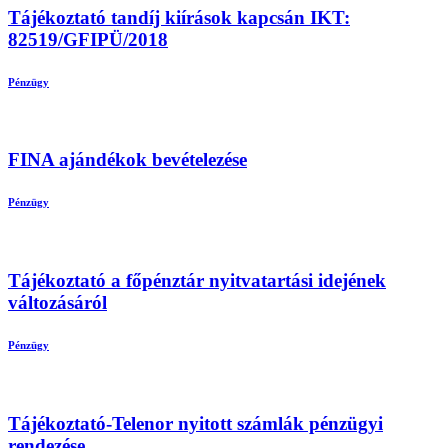
Tájékoztató tandíj kiírások kapcsán IKT:
82519/GFIPÜ/2018
Pénzügy
FINA ajándékok bevételezése
Pénzügy
Tájékoztató a főpénztár nyitvatartási idejének
változásáról
Pénzügy
Tájékoztató-Telenor nyitott számlák pénzügyi
rendezése