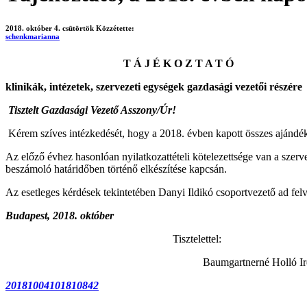
2018. október 4. csütörtök
Közzétette:
schenkmarianna
T Á J É K O Z T A T Ó
klinikák, intézetek, szervezeti egységek gazdasági vezetői részére
Tisztelt Gazdasági Vezető Asszony/Úr!
Kérem szíves intézkedését, hogy a 2018. évben kapott összes ajándé
Az előző évhez hasonlóan nyilatkozattételi kötelezettsége van a szer
beszámoló határidőben történő elkészítése kapcsán.
Az esetleges kérdések tekintetében Danyi Ildikó csoportvezető ad felv
Budapest, 2018. október
Tisztelettel:
Baumgartnerné Holló Iré
20181004101810842