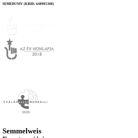
SEMEDUNIV (KRID: 648905308)
Semmelweis