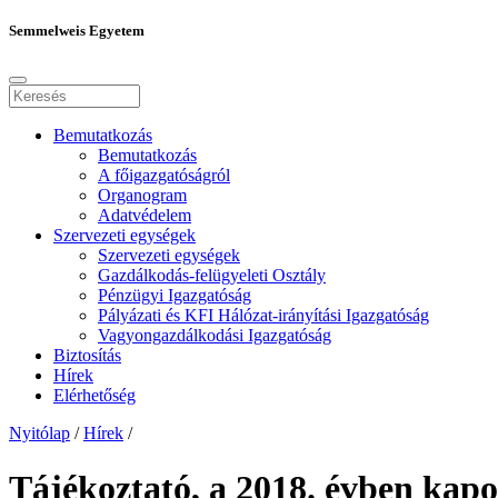
Semmelweis Egyetem
Bemutatkozás
Bemutatkozás
A főigazgatóságról
Organogram
Adatvédelem
Szervezeti egységek
Szervezeti egységek
Gazdálkodás-felügyeleti Osztály
Pénzügyi Igazgatóság
Pályázati és KFI Hálózat-irányítási Igazgatóság
Vagyongazdálkodási Igazgatóság
Biztosítás
Hírek
Elérhetőség
Nyitólap
/
Hírek
/
Tájékoztató, a 2018. évben kapo