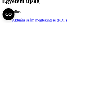
Egyetem újság
július
Aktuális szám megtekintése (PDF)
Korábbi számok megtekintése
Semmelweis Egyetem
Alumni
AVIR
Családbarát Egyetem Program
Deutschsprachiges Studium
E-learning (Moodle)
E-tárhely
English Language Program
Esélyegyenlőség és Etikai Kódex
Eseménynaptár
HÖK
Karrier
Kedvezmények
Könyvtár
Körlevelek, utasítások
Közbeszerzések
Közérdekű adatok
Minőségpolitika
MySemmelweis