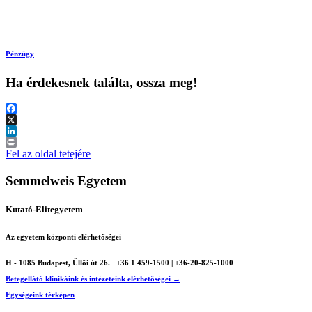
Pénzügy
Ha érdekesnek találta, ossza meg!
Facebook
X
LinkedIn
Print
Fel az oldal tetejére
Semmelweis Egyetem
Kutató-Elitegyetem
Az egyetem központi elérhetőségei
H - 1085 Budapest, Üllői út 26.
+36 1 459-1500 | +36-20-825-1000
Betegellátó klinikáink és intézeteink elérhetőségei →
Egységeink térképen