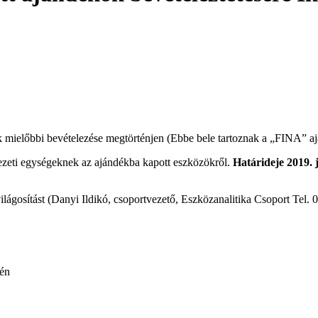
k mielőbbi bevételezése megtörténjen (Ebbe bele tartoznak a „FINA” aj
vezeti egységeknek az ajándékba kapott eszközökről.
Határideje 2019. 
ilágosítást (Danyi Ildikó, csoportvezető, Eszközanalitika Csoport Tel.
n