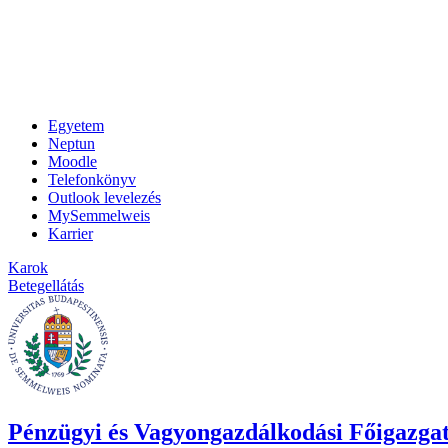
Egyetem
Neptun
Moodle
Telefonkönyv
Outlook levelezés
MySemmelweis
Karrier
Karok
Betegellátás
Pénzügyi és Vagyongazdálkodási Főigazga