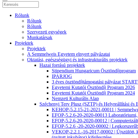
Rólunk
Rólunk
Rólunk
Szervezeti egységek
Munkatársak
Projektek
Projektek
A Semmelweis Egyetem elnyert pályázatai
Oktatási, egészségügyi és infrastrukturális projektek
Hazai forrású projektek
Stipendium Hungaricum Ösztöndíjprogram
IPARJOG
3 éves ösztöndíjtámogatási pályázat S
Egyetemi Kutatói Ösztöndíj Program 2026
Egyetemi Kutatói Ösztöndíj Program 2024
Nemzeti Kulturális Alap
Széchenyi Terv Plusz (SZTP) és Helyreállítási 
KEHOP-5.2.15-21-2021-00011 | Semmelweis E
EFOP-5.2.6-20-2020-00013 Laboratóriumi, ké
EFOP-5.2.6-20-2020-00012 | Computerizált, i
EFOP-5.2.6 -20-2020-00002 | Legkorszerűbb 
VEKOP-2.2.1.-16-2017-00002 | Újszülött, kora
(nyitott inkubátor) kifejlesztése