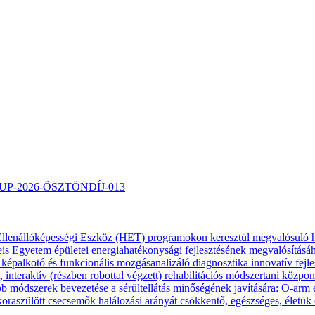
TARTUP-2026-ÖSZTÖNDÍJ-013
és Ellenállóképességi Eszköz (HET) programokon keresztül megvalósu
gyetem épületei energiahatékonysági fejlesztésének megvalósításáh
palkotó és funkcionális mozgásanalizáló diagnosztika innovatív fejles
nteraktív (részben robottal végzett) rehabilitációs módszertani közpo
módszerek bevezetése a sérültellátás minőségének javítására: O-arm 
szülött csecsemők halálozási arányát csökkentő, egészséges, életük esél