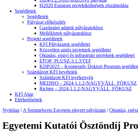
H2020 Euratom projektköltségek elszámolása
Segédletek
Segédletek
Pályázat előkészítés
Gazdasági adatok pályázatokhoz
Mellékletek pályázatokhoz
Projekt segédletek
KFI Pályázatok segédletei
Közvetlen uniós projektek segédletei
Oktatási, eügyi és infrastrukt projektek segédletei
EFOP_PLUSZ-3.1.3/TEF
KDP2023 – Kooperatív Doktori Program segédlet
Számlázott KFI bevételek
Számlázott KFI tevékenyég
MEDISO – 2024-1.1.2-NAGYVÁLL_FÓKUSZ
Richter – 2024-1.1.2-NAGYVÁLL_FÓKUSZ
KFI Alap
Elérhetőségek
Nyitólap
/
A Semmelweis Egyetem elnyert pályázatai
/
Oktatási, egész
Egyetemi Kutatói Ösztöndíj Pr