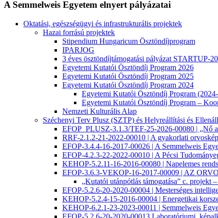
A Semmelweis Egyetem elnyert pályázatai
Oktatási, egészségügyi és infrastrukturális projektek
Hazai forrású projektek
Stipendium Hungaricum Ösztöndíjprogram
IPARJOG
3 éves ösztöndíjtámogatási pályázat STARTUP
Egyetemi Kutatói Ösztöndíj Program 2026
Egyetemi Kutatói Ösztöndíj Program 2025
Egyetemi Kutatói Ösztöndíj Program 2024
Egyetemi Kutatói Ösztöndíj Program (202
Egyetemi Kutatói Ösztöndíj Program – Ko
Nemzeti Kulturális Alap
Széchenyi Terv Plusz (SZTP) és Helyreállítási és Ell
EFOP_PLUSZ-3.1.3/TEF-25-2026-00080 | „Nő az
RRF-2.1.2-21-2022-00010 | A gyakorlati orvoské
EFOP-3.4.4-16-2017-00026 | A Semmelweis Egyete
EFOP-4.2.3-22-2022-00010 | A Pécsi Tudományegye
KEHOP-5.2.11-16-2016-00080 | Napelemes rends
EFOP-3.6.3-VEKOP-16-2017-00009 | A
„Kutatói utánpótlás támogatása” c. projekt 
EFOP-5.2.6-20-2020-00004 | Mesterséges intelligenc
KEHOP-5.2.4-15-2016-00004 | Energetikai korsze
KEHOP-6.2.1-23-2023-00011 | Semmelweis Egyete
EFOP-5.2.6-20-2020-00013 Laboratóriumi, képalkot