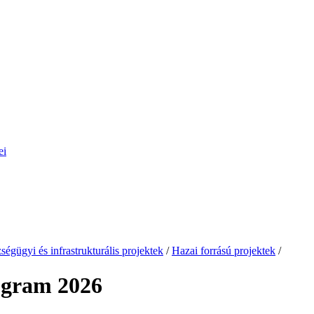
ei
ségügyi és infrastrukturális projektek
/
Hazai forrású projektek
/
ogram 2026