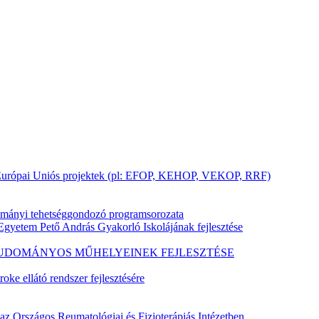
ai Európai Uniós projektek (pl: EFOP, KEHOP, VEKOP, RRF)
ományi tehetséggondozó programsorozata
gyetem Pető András Gyakorló Iskolájának fejlesztése
S TUDOMÁNYOS MŰHELYEINEK FEJLESZTÉSE
ke ellátó rendszer fejlesztésére
az Országos Reumatológiai és Fizioterápiás Intézetben