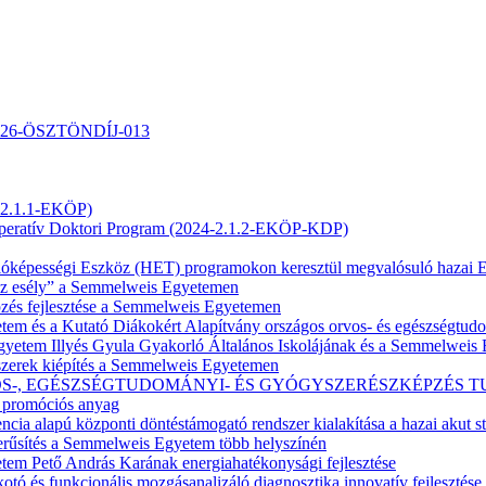
-2026-ÖSZTÖNDÍJ-013
4-2.1.1-EKÖP)
operatív Doktori Program (2024-2.1.2-EKÖP-KDP)
enállóképességi Eszköz (HET) programokon keresztül megvalósuló haz
 esély” a Semmelweis Egyetemen
pzés fejlesztése a Semmelweis Egyetemen
m és a Kutató Diákokért Alapítvány országos orvos- és egészségtud
tem Illyés Gyula Gyakorló Általános Iskolájának és a Semmelweis E
zerek kiépítés a Semmelweis Egyetemen
Z ORVOS-, EGÉSZSÉGTUDOMÁNYI- ÉS GYÓGYSZERÉSZKÉPZÉ
– promóciós anyag
ia alapú központi döntéstámogató rendszer kialakítása a hazai akut stro
rűsítés a Semmelweis Egyetem több helyszínén
m Pető András Karának energiahatékonysági fejlesztése
ó és funkcionális mozgásanalizáló diagnosztika innovatív fejlesztése 