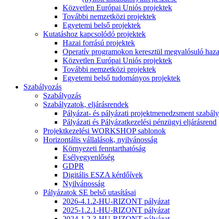
Közvetlen Európai Uniós projektek
További nemzetközi projektek
Egyetemi belső projektek
Kutatáshoz kapcsolódó projektek
Hazai forrású projektek
Operatív programokon keresztül megvalósuló haza
Közvetlen Európai Uniós projektek
További nemzetközi projektek
Egyetemi belső tudományos projektek
Szabályozás
Szabályozás
Szabályzatok, eljárásrendek
Pályázat- és pályázati projektmenedzsment szabály
Pályázati és Pályázatkezelési pénzügyi eljárásrend
Projektkezelési WORKSHOP sablonok
Horizontális vállalások, nyilvánosság
Környezeti fenntarthatóság
Esélyegyenlőség
GDPR
Digitális ESZA kérdőívek
Nyilvánosság
Pályázatok SE belső utasításai
2026-4.1.2-HU-RIZONT pályázat
2025-1.2.1-HU-RIZONT pályázat
2024-1.2.3-HU-RIZONT pályázat