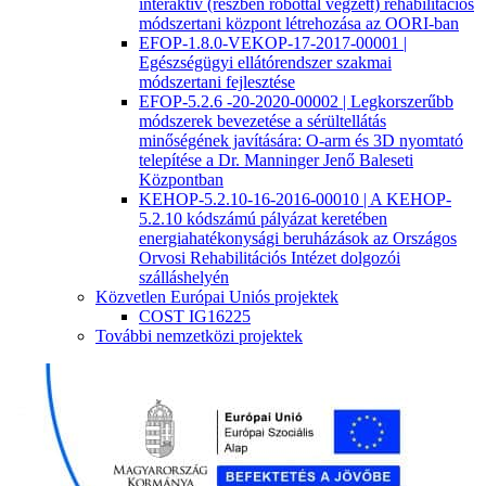
interaktív (részben robottal végzett) rehabilitációs
módszertani központ létrehozása az OORI-ban
EFOP-1.8.0-VEKOP-17-2017-00001 |
Egészségügyi ellátórendszer szakmai
módszertani fejlesztése
EFOP-5.2.6 -20-2020-00002 | Legkorszerűbb
módszerek bevezetése a sérültellátás
minőségének javítására: O-arm és 3D nyomtató
telepítése a Dr. Manninger Jenő Baleseti
Központban
KEHOP-5.2.10-16-2016-00010 | A KEHOP-
5.2.10 kódszámú pályázat keretében
energiahatékonysági beruházások az Országos
Orvosi Rehabilitációs Intézet dolgozói
szálláshelyén
Közvetlen Európai Uniós projektek
COST IG16225
További nemzetközi projektek