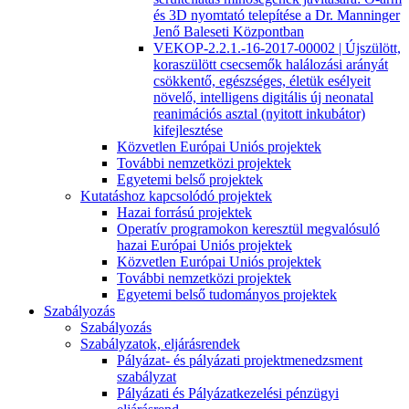
és 3D nyomtató telepítése a Dr. Manninger
Jenő Baleseti Központban
VEKOP-2.2.1.-16-2017-00002 | Újszülött,
koraszülött csecsemők halálozási arányát
csökkentő, egészséges, életük esélyeit
növelő, intelligens digitális új neonatal
reanimációs asztal (nyitott inkubátor)
kifejlesztése
Közvetlen Európai Uniós projektek
További nemzetközi projektek
Egyetemi belső projektek
Kutatáshoz kapcsolódó projektek
Hazai forrású projektek
Operatív programokon keresztül megvalósuló
hazai Európai Uniós projektek
Közvetlen Európai Uniós projektek
További nemzetközi projektek
Egyetemi belső tudományos projektek
Szabályozás
Szabályozás
Szabályzatok, eljárásrendek
Pályázat- és pályázati projektmenedzsment
szabályzat
Pályázati és Pályázatkezelési pénzügyi