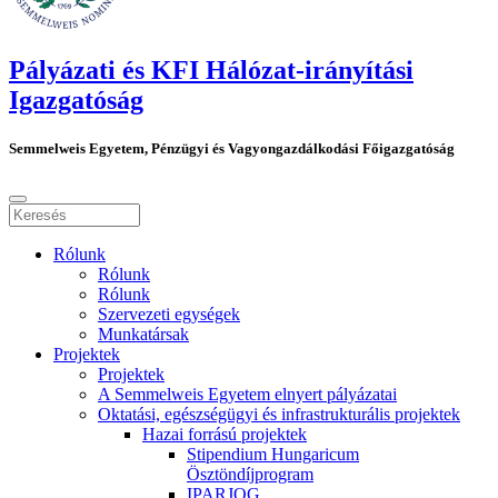
Pályázati és KFI Hálózat-irányítási
Igazgatóság
Semmelweis Egyetem, Pénzügyi és Vagyongazdálkodási Főigazgatóság
Rólunk
Rólunk
Rólunk
Szervezeti egységek
Munkatársak
Projektek
Projektek
A Semmelweis Egyetem elnyert pályázatai
Oktatási, egészségügyi és infrastrukturális projektek
Hazai forrású projektek
Stipendium Hungaricum
Ösztöndíjprogram
IPARJOG