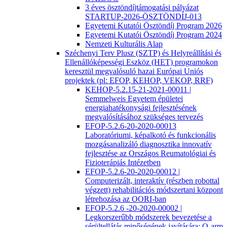
3 éves ösztöndíjtámogatási pályázat
STARTUP-2026-ÖSZTÖNDÍJ-013
Egyetemi Kutatói Ösztöndíj Program 2026
Egyetemi Kutatói Ösztöndíj Program 2024
Nemzeti Kulturális Alap
Széchenyi Terv Plusz (SZTP) és Helyreállítási és
Ellenállóképességi Eszköz (HET) programokon
keresztül megvalósuló hazai Európai Uniós
projektek (pl: EFOP, KEHOP, VEKOP, RRF)
KEHOP-5.2.15-21-2021-00011 |
Semmelweis Egyetem épületei
energiahatékonysági fejlesztésének
megvalósításához szükséges tervezés
EFOP-5.2.6-20-2020-00013
Laboratóriumi, képalkotó és funkcionális
mozgásanalizáló diagnosztika innovatív
fejlesztése az Országos Reumatológiai és
Fizioterápiás Intézetben
EFOP-5.2.6-20-2020-00012 |
Computerizált, interaktív (részben robottal
végzett) rehabilitációs módszertani központ
létrehozása az OORI-ban
EFOP-5.2.6 -20-2020-00002 |
Legkorszerűbb módszerek bevezetése a
sérültellátás minőségének javítására: O-arm