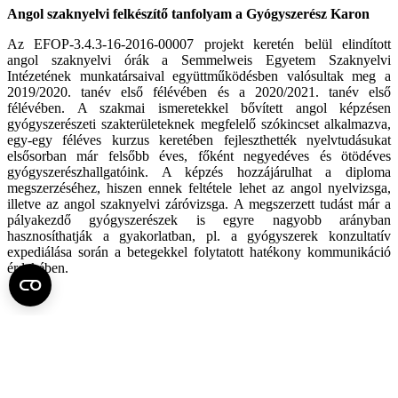
Angol szaknyelvi felkészítő tanfolyam a Gyógyszerész Karon
Az EFOP-3.4.3-16-2016-00007 projekt keretén belül elindított
angol szaknyelvi órák a Semmelweis Egyetem Szaknyelvi
Intézetének munkatársaival együttműködésben valósultak meg a
2019/2020. tanév első félévében és a 2020/2021. tanév első
félévében. A szakmai ismeretekkel bővített angol képzésen
gyógyszerészeti szakterületeknek megfelelő szókincset alkalmazva,
egy-egy féléves kurzus keretében fejleszthették nyelvtudásukat
elsősorban már felsőbb éves, főként negyedéves és ötödéves
gyógyszerészhallgatóink. A képzés hozzájárulhat a diploma
megszerzéséhez, hiszen ennek feltétele lehet az angol nyelvizsga,
illetve az angol szaknyelvi záróvizsga. A megszerzett tudást már a
pályakezdő gyógyszerészek is egyre nagyobb arányban
hasznosíthatják a gyakorlatban, pl. a gyógyszerek konzultatív
expediálása során a betegekkel folytatott hatékony kommunikáció
érdekében.
Szakmai gyakorlati program megújítása a Gyógyszerész Karon
A „Szakmai gyakorlati program megújítása” elnevezésű
programelem az EFOP-3.4.3-16-2016-00007 projekt keretén belül
az Egyetemi Gyógyszertár Gyógyszerügyi Szervezési Intézet