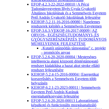
EFOP-4.2.3-22-2022-00010 | A Pécsi
Tudományegyetem Illyés Gyula Gyakorló
Általános Iskolájának és a Semmelweis Egyetem
Pető András Gyakorló Iskolájának fejlesztése
KEHOP-5.2.11-16-2016-00080 | Napelemes
rendszerek kiépítés a Semmelweis Egyetemen
EFOP-3.6.3-VEKOP-16-2017-00009 | AZ
ORVOS-, EGÉSZSÉGTUDOMÁNYI- ÉS
GYÓGYSZERÉSZKÉPZÉS TUDOMÁNYOS
MŰHELYEINEK FEJLESZTÉSE
„Kutatói utánpótlás támogatása” c. projekt
– promóciós anyag
EFOP-5.2.6-20-2020-00004 | Mesterséges
intelligencia alapú központi döntéstámogató
rendszer kialakítása a hazai akut stroke ellátó
rendszer fejlesztésére
KEHOP-5.2.4-15-2016-00004 | Energetikai
korszerűsítés a Semmelweis Egyetem több
helyszínén
KEHOP-6.2.1-23-2023-00011 | Semmelweis
Egyetem Pető András Karának
energiahatékonysági fejlesztése
EFOP-5.2.6-20-2020-00013 Laboratóriumi,
képalkotó és funkcionális mozgásanalizáló