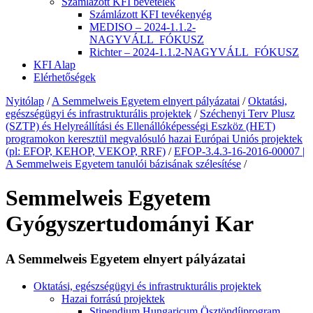
Számlázott KFI bevételek
Számlázott KFI tevékenyég
MEDISO – 2024-1.1.2-
NAGYVÁLL_FÓKUSZ
Richter – 2024-1.1.2-NAGYVÁLL_FÓKUSZ
KFI Alap
Elérhetőségek
Nyitólap
/
A Semmelweis Egyetem elnyert pályázatai
/
Oktatási,
egészségügyi és infrastrukturális projektek
/
Széchenyi Terv Plusz
(SZTP) és Helyreállítási és Ellenállóképességi Eszköz (HET)
programokon keresztül megvalósuló hazai Európai Uniós projektek
(pl: EFOP, KEHOP, VEKOP, RRF)
/
EFOP-3.4.3-16-2016-00007 |
A Semmelweis Egyetem tanulói bázisának szélesítése
/
Semmelweis Egyetem
Gyógyszertudományi Kar
A Semmelweis Egyetem elnyert pályázatai
Oktatási, egészségügyi és infrastrukturális projektek
Hazai forrású projektek
Stipendium Hungaricum Ösztöndíjprogram