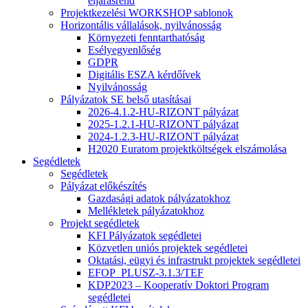
eljárásrend
Projektkezelési WORKSHOP sablonok
Horizontális vállalások, nyilvánosság
Környezeti fenntarthatóság
Esélyegyenlőség
GDPR
Digitális ESZA kérdőívek
Nyilvánosság
Pályázatok SE belső utasításai
2026-4.1.2-HU-RIZONT pályázat
2025-1.2.1-HU-RIZONT pályázat
2024-1.2.3-HU-RIZONT pályázat
H2020 Euratom projektköltségek elszámolása
Segédletek
Segédletek
Pályázat előkészítés
Gazdasági adatok pályázatokhoz
Mellékletek pályázatokhoz
Projekt segédletek
KFI Pályázatok segédletei
Közvetlen uniós projektek segédletei
Oktatási, eügyi és infrastrukt projektek segédletei
EFOP_PLUSZ-3.1.3/TEF
KDP2023 – Kooperatív Doktori Program
segédletei