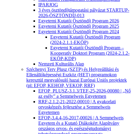
IPARJOG
3 éves ösztöndíjtámogatási pályázat STARTUP-
2026-ÖSZTÖNDÍJ-013
Egyetemi Kutatói Ösztöndíj Program 2026
Egyetemi Kutatói Ösztöndíj Program 2025
Egyetemi Kutatói Ösztöndíj Program 2024
Egyetemi Kutatói Ösztöndíj Program
(2024-2.1.1-EKÖP)
Egyetemi Kutatói Ösztöndíj Program –
Kooperatív Doktori Program (2024-2.1.2-
EKÖP-KDP)
Nemzeti Kulturális Alap
Széchenyi Terv Plusz (SZTP) és Helyreállítási és
Ellenállóképességi Eszköz (HET) programokon
keresztül megvalósuló hazai Európai Uniós projektek
(pl: EFOP, KEHOP, VEKOP, RRF)
EFOP_PLUSZ-3.1.3/TEF-25-2026-00080 | „Nő
az esély” a Semmelweis Egyetemen
RRF-2.1.2-21-2022-00010 | A gyakorlati
orvosképzés fejlesztése a Semmelweis
Egyetemen
EFOP-3.4.4-16-2017-00026 | A Semmelweis
Egyetem és a Kutató Diákokért Alapítvány
országos orvos- és egészségtudományi
tehetséggondozó programsorozata