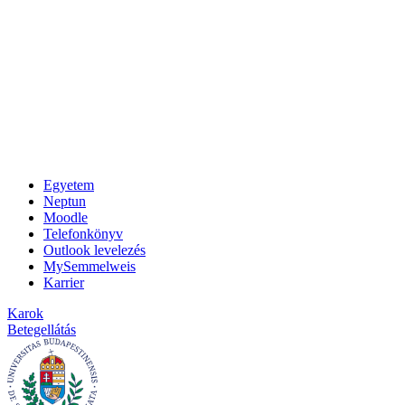
Egyetem
Neptun
Moodle
Telefonkönyv
Outlook levelezés
MySemmelweis
Karrier
Karok
Betegellátás