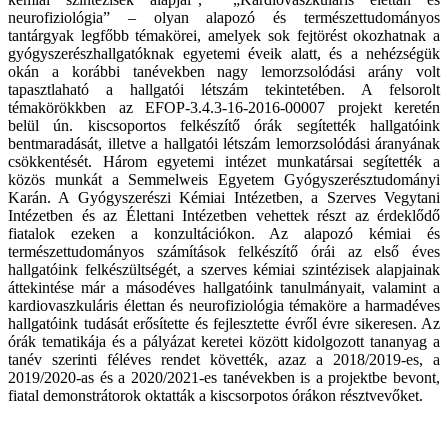
neurofiziológia” – olyan alapozó és természettudományos
tantárgyak legfőbb témakörei, amelyek sok fejtörést okozhatnak a
gyógyszerészhallgatóknak egyetemi éveik alatt, és a nehézségük
okán a korábbi tanévekben nagy lemorzsolódási arány volt
tapasztlaható a hallgatói létszám tekintetében. A felsorolt
témakörökkben az EFOP-3.4.3-16-2016-00007 projekt keretén
belül ún. kiscsoportos felkészítő órák segítették hallgatóink
bentmaradását, illetve a hallgatói létszám lemorzsolódási áranyának
csökkentését. Három egyetemi intézet munkatársai segítették a
közös munkát a Semmelweis Egyetem Gyógyszerésztudományi
Karán. A Gyógyszerészi Kémiai Intézetben, a Szerves Vegytani
Intézetben és az Élettani Intézetben vehettek részt az érdeklődő
fiatalok ezeken a konzultációkon. Az alapozó kémiai és
természettudományos számítások felkészítő órái az első éves
hallgatóink felkészültségét, a szerves kémiai szintézisek alapjainak
áttekintése már a másodéves hallgatóink tanulmányait, valamint a
kardiovaszkuláris élettan és neurofiziológia témaköre a harmadéves
hallgatóink tudását erősítette és fejlesztette évről évre sikeresen. Az
órák tematikája és a pályázat keretei között kidolgozott tananyag a
tanév szerinti féléves rendet követték, azaz a 2018/2019-es, a
2019/2020-as és a 2020/2021-es tanévekben is a projektbe bevont,
fiatal demonstrátorok oktatták a kiscsorpotos órákon résztvevőket.