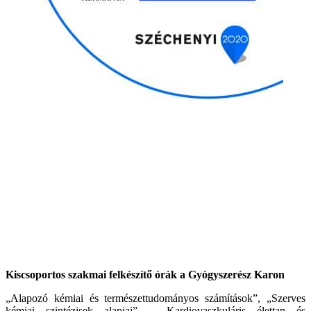
Kiscsoportos szakmai felkészítő órák a Gyógyszerész Karon
„Alapozó kémiai és természettudományos számítások”, „Szerves
kémiai szintézisek alapjai”, „Kardiovaszkuláris élettan és