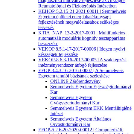
diagnosztika innovatív fejlesztése az Országos
Reumatológiai és Fizioterápiás Intézetben
KEHOP-5.2.15-21-2021-00011 | Semmelweis
Egyetem épületei energiahatékonysági
fejlesztésének megvalósításához szükséges
tervezés
KTIA_NAP_13-2-2017-0001 | Multifunkciós
automatizált moduláris kognitív tesztapparátus
beszerzése
VEKOP 8.5.1-17-2017-00006 | Idegen nyelvi
készségek fejlesztése
VEKOP-8.6.3-16-2017-00005 | A szakképzési
intézményrendszer átfogó fejlesztése
EFOP-3.4.3-16-2016-00007 | A Semmelweis
Egyetem tanulói bázisának szélesítése
ONLINE Zárórendezvény
Semmelweis Egyetem Egészségtudományi
Kar
Semmelweis Egyetem
Gyógyszertudományi Kar
Semmelweis Egyetem EKK Mentálhigiéné
Intézet
Semmelweis Egyetem Általános
Orvostudományi Kar
EFOP-5.2.6-20-2020-00012 | Computerizált,