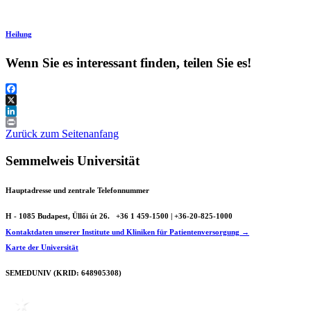
Heilung
Wenn Sie es interessant finden, teilen Sie es!
Facebook
X
LinkedIn
Print
Zurück zum Seitenanfang
Semmelweis Universität
Hauptadresse und zentrale Telefonnummer
H - 1085 Budapest, Üllői út 26.
+36 1 459-1500 | +36-20-825-1000
Kontaktdaten unserer Institute und Kliniken für Patientenversorgung →
Karte der Universität
SEMEDUNIV (KRID: 648905308)