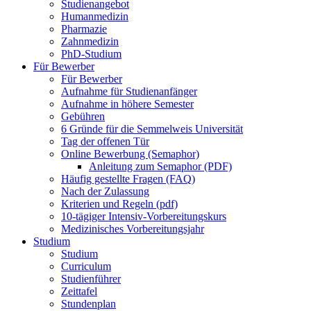
Studienangebot
Humanmedizin
Pharmazie
Zahnmedizin
PhD-Studium
Für Bewerber
Für Bewerber
Aufnahme für Studienanfänger
Aufnahme in höhere Semester
Gebühren
6 Gründe für die Semmelweis Universität
Tag der offenen Tür
Online Bewerbung (Semaphor)
Anleitung zum Semaphor (PDF)
Häufig gestellte Fragen (FAQ)
Nach der Zulassung
Kriterien und Regeln (pdf)
10-tägiger Intensiv-Vorbereitungskurs
Medizinisches Vorbereitungsjahr
Studium
Studium
Curriculum
Studienführer
Zeittafel
Stundenplan