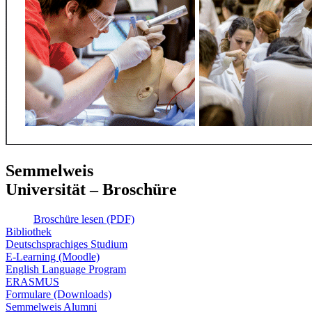
Semmelweis
Universität – Broschüre
Broschüre lesen (PDF)
Bibliothek
Deutschsprachiges Studium
E-Learning (Moodle)
English Language Program
ERASMUS
Formulare (Downloads)
Semmelweis Alumni