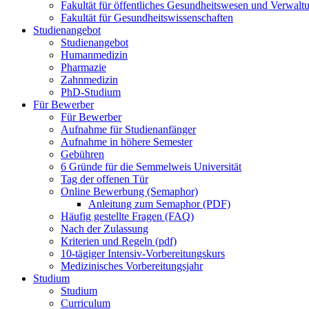
Fakultät für öffentliches Gesundheitswesen und Verwalt
Fakultät für Gesundheitswissenschaften
Studienangebot
Studienangebot
Humanmedizin
Pharmazie
Zahnmedizin
PhD-Studium
Für Bewerber
Für Bewerber
Aufnahme für Studienanfänger
Aufnahme in höhere Semester
Gebühren
6 Gründe für die Semmelweis Universität
Tag der offenen Tür
Online Bewerbung (Semaphor)
Anleitung zum Semaphor (PDF)
Häufig gestellte Fragen (FAQ)
Nach der Zulassung
Kriterien und Regeln (pdf)
10-tägiger Intensiv-Vorbereitungskurs
Medizinisches Vorbereitungsjahr
Studium
Studium
Curriculum