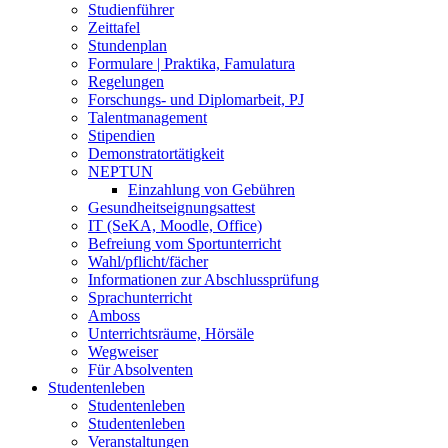
Studienführer
Zeittafel
Stundenplan
Formulare | Praktika, Famulatura
Regelungen
Forschungs- und Diplomarbeit, PJ
Talentmanagement
Stipendien
Demonstratortätigkeit
NEPTUN
Einzahlung von Gebühren
Gesundheitseignungsattest
IT (SeKA, Moodle, Office)
Befreiung vom Sportunterricht
Wahl/pflicht/fächer
Informationen zur Abschlussprüfung
Sprachunterricht
Amboss
Unterrichtsräume, Hörsäle
Wegweiser
Für Absolventen
Studentenleben
Studentenleben
Studentenleben
Veranstaltungen