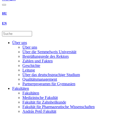
HU
EN
Über uns
Über uns
Über die Semmelweis Universität
Begrüßungsrede des Rektors
Zahlen und Fakten
Geschichte
Leitung
Über das deutschsprachige Studium
Qualitätsmanagement
Partnerprogramm für Gymnasien
Fakultäten
Fakultäten
Medizinische Fakultät
Fakultät für Zahnheilkunde
Fakultät für Pharmazeutische Wissenschaften
András Pető Fakultät