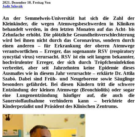
2021. Dezember 10. Freitag
Von
Judit Szlovák
An der Semmelweis-Universität hat sich die Zahl der
Kleinkinder, die wegen Atemwegsbeschwerden in Kliniken
behandelt werden, in den letzten Monaten auf das Acht- bis
Zehnfache erhöht. Die plötzliche Gesundheitsverschlechterung
wird bei ihnen nicht durch das Coronavirus, sondern durch
einen anderen – für Erkrankung der oberen Atemwege
verantwortlichen – Erreger, das sogenannte RSV (respiratory
syncytial virus) verursacht. RSV ist ein seit langem bekannter,
hochvirulenter Erreger, der sich durch Tröpfcheninfektion
verbreitet, aber seit Jahrzehnten keine Epidemie dieses
Ausmaßes wie in diesem Jahr verursachte – erklärte Dr. Attila
Szabó. Dabei sind Früh- und Neugeborene sowie Säuglinge
besonders gefährdet. Bei diesen Kindern tritt die schwere
Entzündung der kleinen Atemwege (Bronchiolitis) oder sogar
eine Lungenentzündung häufiger auf, die auch die
Sauerstoffaufnahme verhindern kann – berichtete der
Kinderpezialist und Präsident des Klinischen Zentrums.