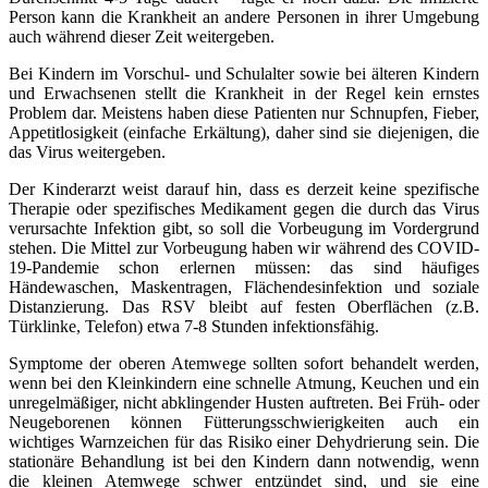
Person kann die Krankheit an andere Personen in ihrer Umgebung
auch während dieser Zeit weitergeben.
Bei Kindern im Vorschul- und Schulalter sowie bei älteren Kindern
und Erwachsenen stellt die Krankheit in der Regel kein ernstes
Problem dar. Meistens haben diese Patienten nur Schnupfen, Fieber,
Appetitlosigkeit (einfache Erkältung), daher sind sie diejenigen, die
das Virus weitergeben.
Der Kinderarzt weist darauf hin, dass es derzeit keine spezifische
Therapie oder spezifisches Medikament gegen die durch das Virus
verursachte Infektion gibt, so soll die Vorbeugung im Vordergrund
stehen. Die Mittel zur Vorbeugung haben wir während des COVID-
19-Pandemie schon erlernen müssen: das sind häufiges
Händewaschen, Maskentragen, Flächendesinfektion und soziale
Distanzierung. Das RSV bleibt auf festen Oberflächen (z.B.
Türklinke, Telefon) etwa 7-8 Stunden infektionsfähig.
Symptome der oberen Atemwege sollten sofort behandelt werden,
wenn bei den Kleinkindern eine schnelle Atmung, Keuchen und ein
unregelmäßiger, nicht abklingender Husten auftreten. Bei Früh- oder
Neugeborenen können Fütterungsschwierigkeiten auch ein
wichtiges Warnzeichen für das Risiko einer Dehydrierung sein. Die
stationäre Behandlung ist bei den Kindern dann notwendig, wenn
die kleinen Atemwege schwer entzündet sind, und sie eine