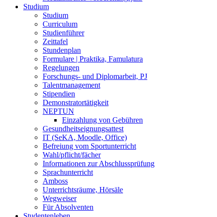
Studium
Studium
Curriculum
Studienführer
Zeittafel
Stundenplan
Formulare | Praktika, Famulatura
Regelungen
Forschungs- und Diplomarbeit, PJ
Talentmanagement
Stipendien
Demonstratortätigkeit
NEPTUN
Einzahlung von Gebühren
Gesundheitseignungsattest
IT (SeKA, Moodle, Office)
Befreiung vom Sportunterricht
Wahl/pflicht/fächer
Informationen zur Abschlussprüfung
Sprachunterricht
Amboss
Unterrichtsräume, Hörsäle
Wegweiser
Für Absolventen
Studentenleben