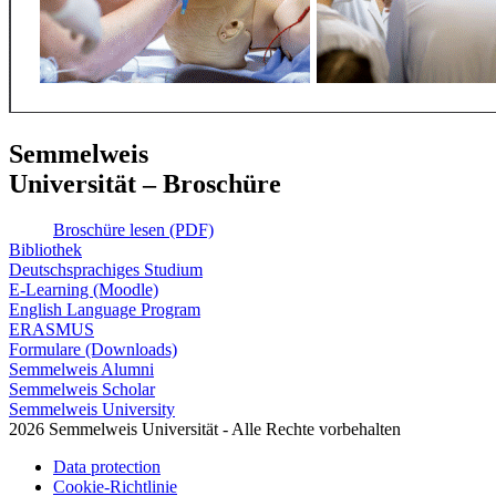
Semmelweis
Universität – Broschüre
Broschüre lesen (PDF)
Bibliothek
Deutschsprachiges Studium
E-Learning (Moodle)
English Language Program
ERASMUS
Formulare (Downloads)
Semmelweis Alumni
Semmelweis Scholar
Semmelweis University
2026 Semmelweis Universität - Alle Rechte vorbehalten
Data protection
Cookie-Richtlinie