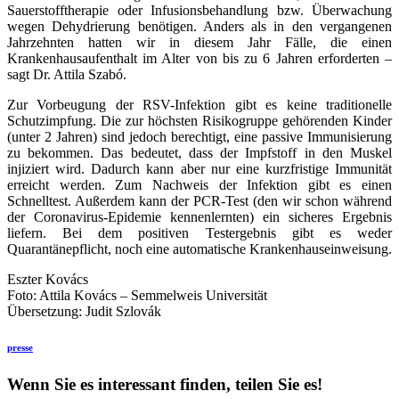
Sauerstofftherapie oder Infusionsbehandlung bzw. Überwachung
wegen Dehydrierung benötigen. Anders als in den vergangenen
Jahrzehnten hatten wir in diesem Jahr Fälle, die einen
Krankenhausaufenthalt im Alter von bis zu 6 Jahren erforderten –
sagt Dr. Attila Szabó.
Zur Vorbeugung der RSV-Infektion gibt es keine traditionelle
Schutzimpfung. Die zur höchsten Risikogruppe gehörenden Kinder
(unter 2 Jahren) sind jedoch berechtigt, eine passive Immunisierung
zu bekommen. Das bedeutet, dass der Impfstoff in den Muskel
injiziert wird. Dadurch kann aber nur eine kurzfristige Immunität
erreicht werden. Zum Nachweis der Infektion gibt es einen
Schnelltest. Außerdem kann der PCR-Test (den wir schon während
der Coronavirus-Epidemie kennenlernten) ein sicheres Ergebnis
liefern. Bei dem positiven Testergebnis gibt es weder
Quarantänepflicht, noch eine automatische Krankenhauseinweisung.
Eszter Kovács
Foto: Attila Kovács – Semmelweis Universität
Übersetzung: Judit Szlovák
presse
Wenn Sie es interessant finden, teilen Sie es!