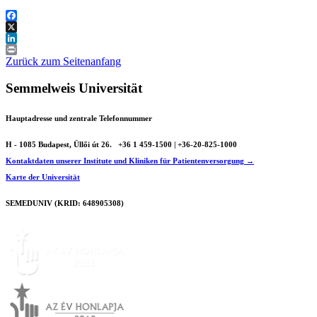
Facebook
X
LinkedIn
Print
Zurück zum Seitenanfang
Semmelweis Universität
Hauptadresse und zentrale Telefonnummer
H - 1085 Budapest, Üllői út 26.
+36 1 459-1500 | +36-20-825-1000
Kontaktdaten unserer Institute und Kliniken für Patientenversorgung →
Karte der Universität
SEMEDUNIV (KRID: 648905308)