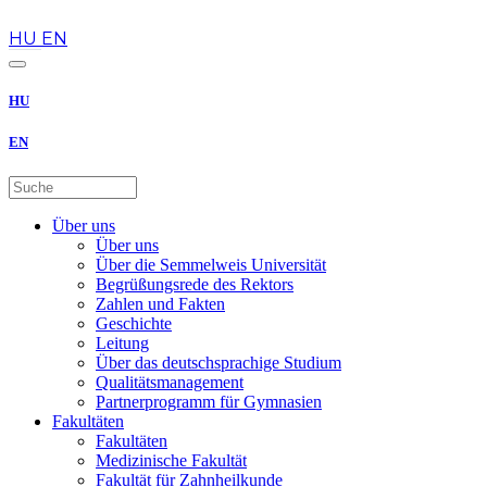
de
HU
EN
HU
EN
Über uns
Über uns
Über die Semmelweis Universität
Begrüßungsrede des Rektors
Zahlen und Fakten
Geschichte
Leitung
Über das deutschsprachige Studium
Qualitätsmanagement
Partnerprogramm für Gymnasien
Fakultäten
Fakultäten
Medizinische Fakultät
Fakultät für Zahnheilkunde