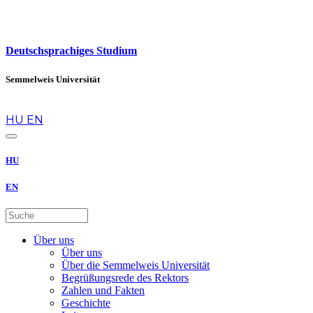
Deutschsprachiges Studium
Semmelweis Universität
de
HU
EN
HU
EN
Über uns
Über uns
Über die Semmelweis Universität
Begrüßungsrede des Rektors
Zahlen und Fakten
Geschichte