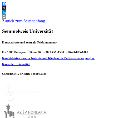
Facebook
X
LinkedIn
Print
Zurück zum Seitenanfang
Semmelweis Universität
Hauptadresse und zentrale Telefonnummer
H - 1085 Budapest, Üllői út 26.
+36 1 459-1500 | +36-20-825-1000
Kontaktdaten unserer Institute und Kliniken für Patientenversorgung →
Karte der Universität
SEMEDUNIV (KRID: 648905308)