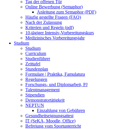
Tag der offenen Tür
Online Bewerbung (Semaphor)
Anleitung zum Semaphor (PDF)
Häufig gestellte Fragen (FAQ)
Nach der Zulassung
Kriterien und Regeln (pdf)
10-tägiger Intensiv-Vorbereitungskurs
Medizinisches Vorbereitungsjahr
Studium
Studium
Curriculum
Studienführer
Zeittafel
Stundenplan
Formulare | Praktika, Famulatura
Regelungen
Forschungs- und Diplomarbeit, PJ
Talentmanagement
Stipendien
Demonstratortätigkeit
NEPTUN
Einzahlung von Gebühren
Gesundheitseignungsattest
IT (SeKA, Moodle, Office)
Befreiung vom Sportunterricht