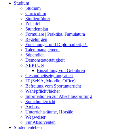
Studium
Studium
Curriculum
Studienführer
Zeittafel
Stundenplan
Formulare | Praktika, Famulatura
Regelungen
Forschungs- und Diplomarbeit, PJ
Talentmanagement
Stipendien
Demonstratortätigkeit
NEPTUN
Einzahlung von Gebühren
Gesundheitseignungsattest
IT (SeKA, Moodle, Office)
Befreiung vom Sportunterricht
Wahl/pflicht/fächer
Informationen zur Abschlussprüfung
Sprachunterricht
Amboss
Unterrichtsräume, Hörsäle
Wegweiser
Für Absolventen
Studentenleben