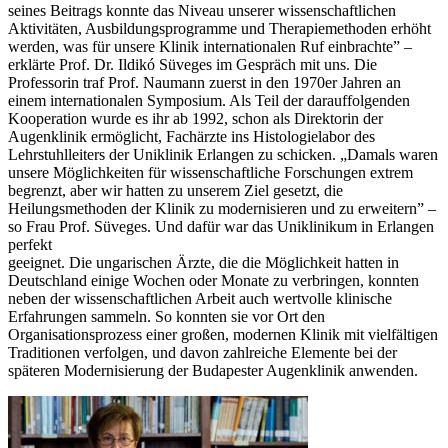
seines Beitrags konnte das Niveau unserer wissenschaftlichen
Aktivitäten, Ausbildungsprogramme und Therapiemethoden erhöht
werden, was für unsere Klinik internationalen Ruf einbrachte” –
erklärte Prof. Dr. Ildikó Süveges im Gespräch mit uns. Die
Professorin traf Prof. Naumann zuerst in den 1970er Jahren an
einem internationalen Symposium. Als Teil der darauffolgenden
Kooperation wurde es ihr ab 1992, schon als Direktorin der
Augenklinik ermöglicht, Fachärzte ins Histologielabor des
Lehrstuhlleiters der Uniklinik Erlangen zu schicken. „Damals waren
unsere Möglichkeiten für wissenschaftliche Forschungen extrem
begrenzt, aber wir hatten zu unserem Ziel gesetzt, die
Heilungsmethoden der Klinik zu modernisieren und zu erweitern” –
so Frau Prof. Süveges. Und dafür war das Uniklinikum in Erlangen
perfekt
geeignet. Die ungarischen Ärzte, die die Möglichkeit hatten in
Deutschland einige Wochen oder Monate zu verbringen, konnten
neben der wissenschaftlichen Arbeit auch wertvolle klinische
Erfahrungen sammeln. So konnten sie vor Ort den
Organisationsprozess einer großen, modernen Klinik mit vielfältigen
Traditionen verfolgen, und davon zahlreiche Elemente bei der
späteren Modernisierung der Budapester Augenklinik anwenden.