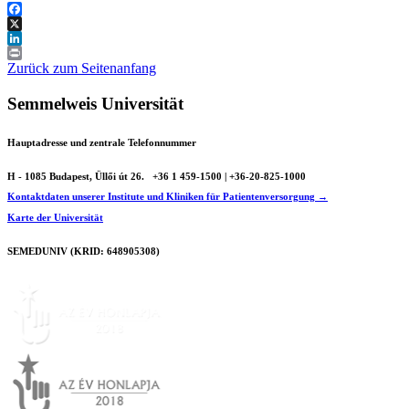
Facebook
X
LinkedIn
Print
Zurück zum Seitenanfang
Semmelweis Universität
Hauptadresse und zentrale Telefonnummer
H - 1085 Budapest, Üllői út 26.
+36 1 459-1500 | +36-20-825-1000
Kontaktdaten unserer Institute und Kliniken für Patientenversorgung →
Karte der Universität
SEMEDUNIV (KRID: 648905308)