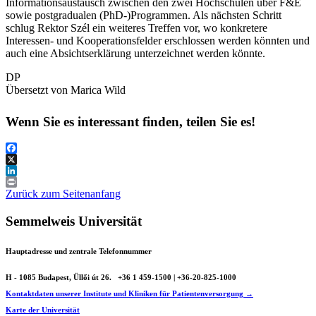
Informationsaustausch zwischen den zwei Hochschulen über F&E
sowie postgradualen (PhD-)Programmen. Als nächsten Schritt
schlug Rektor Szél ein weiteres Treffen vor, wo konkretere
Interessen- und Kooperationsfelder erschlossen werden könnten und
auch eine Absichtserklärung unterzeichnet werden könnte.
DP
Übersetzt von Marica Wild
Wenn Sie es interessant finden, teilen Sie es!
Facebook
X
LinkedIn
Print
Zurück zum Seitenanfang
Semmelweis Universität
Hauptadresse und zentrale Telefonnummer
H - 1085 Budapest, Üllői út 26.
+36 1 459-1500 | +36-20-825-1000
Kontaktdaten unserer Institute und Kliniken für Patientenversorgung →
Karte der Universität