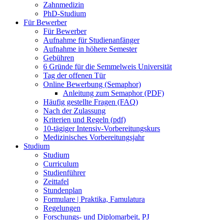
Zahnmedizin
PhD-Studium
Für Bewerber
Für Bewerber
Aufnahme für Studienanfänger
Aufnahme in höhere Semester
Gebühren
6 Gründe für die Semmelweis Universität
Tag der offenen Tür
Online Bewerbung (Semaphor)
Anleitung zum Semaphor (PDF)
Häufig gestellte Fragen (FAQ)
Nach der Zulassung
Kriterien und Regeln (pdf)
10-tägiger Intensiv-Vorbereitungskurs
Medizinisches Vorbereitungsjahr
Studium
Studium
Curriculum
Studienführer
Zeittafel
Stundenplan
Formulare | Praktika, Famulatura
Regelungen
Forschungs- und Diplomarbeit, PJ