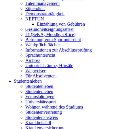
Talentmanagement
Stipendien
Demonstratortätigkeit
NEPTUN
Einzahlung von Gebühren
Gesundheitseignungsattest
IT (SeKA, Moodle, Office)
Befreiung vom Sportunterricht
Wahl/pflicht/fächer
Informationen zur Abschlussprüfung
Sprachunterricht
Amboss
Unterrichtsräume, Hörsäle
Wegweiser
Für Absolventen
Studentenleben
Studentenleben
Studentenleben
Veranstaltungen
Universitätssport
Wohnen während des Studiums
Studentenvertretung
Studentenausweis
Krankheitsfall
Krankenversicherung