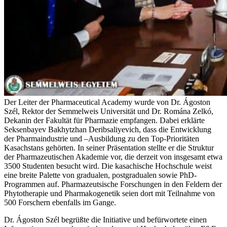
Der Leiter der Pharmaceutical Academy wurde von Dr. Ágoston
Szél, Rektor der Semmelweis Universität und Dr. Romána Zelkó,
Dekanin der Fakultät für Pharmazie empfangen. Dabei erklärte
Seksenbayev Bakhytzhan Deribsaliyevich, dass die Entwicklung
der Pharmaindustrie und –Ausbildung zu den Top-Prioritäten
Kasachstans gehörten. In seiner Präsentation stellte er die Struktur
der Pharmazeutischen Akademie vor, die derzeit von insgesamt etwa
3500 Studenten besucht wird. Die kasachische Hochschule weist
eine breite Palette von gradualen, postgradualen sowie PhD-
Programmen auf. Pharmazeutsische Forschungen in den Feldern der
Phytotherapie und Pharmakogenetik seien dort mit Teilnahme von
500 Forschern ebenfalls im Gange.
Dr. Ágoston Szél begrüßte die Initiative und befürwortete einen