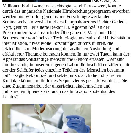
Das Gerät, 25
Millionen Forint – mehr als achtzigtausend Euro – wert, konnte
durch das ungarische Nationale Hirnforschungsprogramm erworben
werden und wird für gemeinsame Forschungszwecke der
Semmelweis Universität und des Pharmakonzerns Richter Gedeon
Nyrt. genutzt – erläuterte Rektor Dr. Ágoston Szél an der
Pressekonferenz anlässlich der Übergabe der Maschine. Der
Sequenzierer von höchster Technologie unterstützt die Universität in
ihrer Mission, niveauvolle Forschungen durchzuführen, die
letztendlich zur Modernisierung der ärztlichen Ausbildung und
effektiverer Therapie beitragen können. In nur zwei Tagen kann der
Apparat das vollständige menschliche Genom erfassen. „Wir sind
nun imstande, in unserem eigenen Labor die Inschrift entziffern, mit
der der Schöpfer jedes einzelne Teilchen des Menschen bestimmt
hat” – sagte Rektor Szél und setzte hinzu: auch die industriellen
Kontakte können mithilfe des Sequenzierers gestärkt werden. „Die
enge Zusammenarbeit der ungarischen akademischen und
industriellen Sphäre stärkt auch das Innovationspotential des
Landes”.