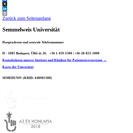
Facebook
X
LinkedIn
Print
Zurück zum Seitenanfang
Semmelweis Universität
Hauptadresse und zentrale Telefonnummer
H - 1085 Budapest, Üllői út 26.
+36 1 459-1500 | +36-20-825-1000
Kontaktdaten unserer Institute und Kliniken für Patientenversorgung →
Karte der Universität
SEMEDUNIV (KRID: 648905308)