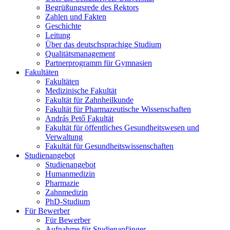
Begrüßungsrede des Rektors
Zahlen und Fakten
Geschichte
Leitung
Über das deutschsprachige Studium
Qualitätsmanagement
Partnerprogramm für Gymnasien
Fakultäten
Fakultäten
Medizinische Fakultät
Fakultät für Zahnheilkunde
Fakultät für Pharmazeutische Wissenschaften
András Pető Fakultät
Fakultät für öffentliches Gesundheitswesen und
Verwaltung
Fakultät für Gesundheitswissenschaften
Studienangebot
Studienangebot
Humanmedizin
Pharmazie
Zahnmedizin
PhD-Studium
Für Bewerber
Für Bewerber
Aufnahme für Studienanfänger