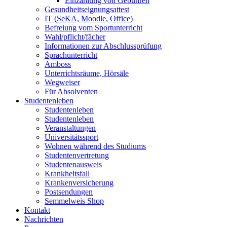
Einzahlung von Gebühren
Gesundheitseignungsattest
IT (SeKA, Moodle, Office)
Befreiung vom Sportunterricht
Wahl/pflicht/fächer
Informationen zur Abschlussprüfung
Sprachunterricht
Amboss
Unterrichtsräume, Hörsäle
Wegweiser
Für Absolventen
Studentenleben
Studentenleben
Studentenleben
Veranstaltungen
Universitätssport
Wohnen während des Studiums
Studentenvertretung
Studentenausweis
Krankheitsfall
Krankenversicherung
Postsendungen
Semmelweis Shop
Kontakt
Nachrichten