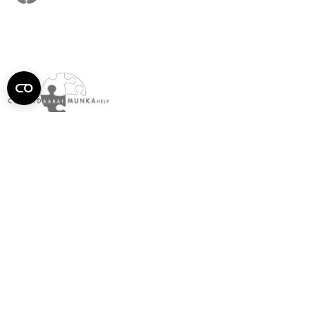
Semmelweis
Egyetem újság
július
Aktuális szám megtekintése (PDF)
Korábbi számok megtekintése
Semmelweis Egyetem
Alumni
AVIR
Családbarát Egyetem Program