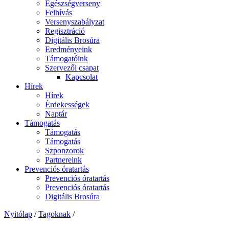
Egészségverseny
Felhívás
Versenyszabályzat
Regisztráció
Digitális Brosúra
Eredményeink
Támogatóink
Szervezői csapat
Kapcsolat
Hírek
Hírek
Érdekességek
Naptár
Támogatás
Támogatás
Támogatás
Szponzorok
Partnereink
Prevenciós óratartás
Prevenciós óratartás
Prevenciós óratartás
Digitális Brosúra
Nyitólap
/
Tagoknak
/