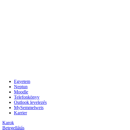
Egyetem
Neptun
Moodle
Telefonkönyv
Outlook levelezés
MySemmelweis
Karrier
Karok
Betegellátás