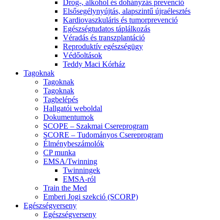
Drog-, alkohol és dohányzás prevenció
Elsősegélynyújtás, alapszintű újraélesztés
Kardiovaszkuláris és tumorprevenció
Egészségtudatos táplálkozás
Véradás és transzplantáció
Reproduktív egészségügy
Védőoltások
Teddy Maci Kórház
Tagoknak
Tagoknak
Tagoknak
Tagbelépés
Hallgatói weboldal
Dokumentumok
SCOPE – Szakmai Csereprogram
SCORE – Tudományos Csereprogram
Élménybeszámolók
CP munka
EMSA/Twinning
Twinningek
EMSA-ról
Train the Med
Emberi Jogi szekció (SCORP)
Egészségverseny
Egészségverseny