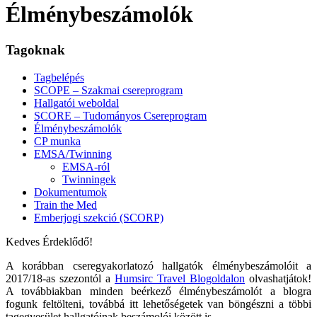
Élménybeszámolók
Tagoknak
Tagbelépés
SCOPE – Szakmai csereprogram
Hallgatói weboldal
SCORE – Tudományos Csereprogram
Élménybeszámolók
CP munka
EMSA/Twinning
EMSA-ról
Twinningek
Dokumentumok
Train the Med
Emberjogi szekció (SCORP)
Kedves Érdeklődő!
A korábban cseregyakorlatozó hallgatók élménybeszámolóit a
2017/18-as szezontól a
Humsirc Travel Blogoldalon
olvashatjátok!
A továbbiakban minden beérkező élménybeszámolót a blogra
fogunk feltölteni, továbbá itt lehetőségetek van böngészni a többi
tagegyesület hallgatóinak beszámolói között is.