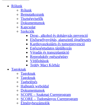
Rólunk
Rólunk
Bemutatkozunk
Tisztségviselők
Dokumentumok
Kapcsolat
Szekciók
Drog-, alkohol és dohányzás prevenció
Elsősegélynyújtás, alapszintű újraélesztés
Kardiovaszkuláris és tumorprevenció
Egészségtudatos táplálkozás
Véradás és transzplantáció
Reproduktív egészségügy
Védőoltások
Teddy Maci Kórház
Tagoknak
Tagoknak
Tagoknak
Tagbelépés
Hallgatói weboldal
Dokumentumok
SCOPE – Szakmai Csereprogram
SCORE – Tudományos Csereprogram
Élménybeszámolók