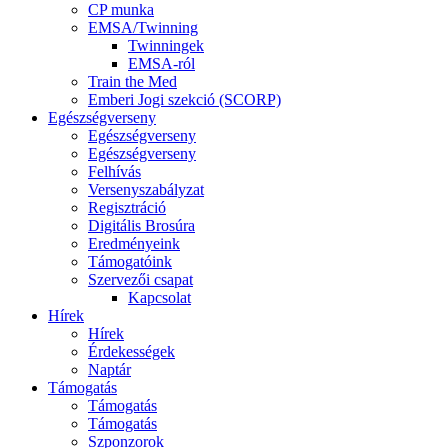
CP munka
EMSA/Twinning
Twinningek
EMSA-ról
Train the Med
Emberi Jogi szekció (SCORP)
Egészségverseny
Egészségverseny
Egészségverseny
Felhívás
Versenyszabályzat
Regisztráció
Digitális Brosúra
Eredményeink
Támogatóink
Szervezői csapat
Kapcsolat
Hírek
Hírek
Érdekességek
Naptár
Támogatás
Támogatás
Támogatás
Szponzorok