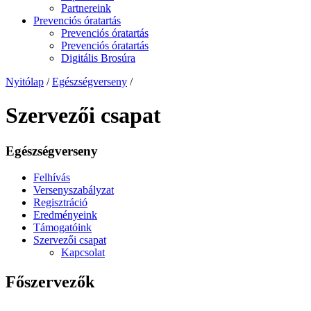
Partnereink
Prevenciós óratartás
Prevenciós óratartás
Prevenciós óratartás
Digitális Brosúra
Nyitólap
/
Egészségverseny
/
Szervezői csapat
Egészségverseny
Felhívás
Versenyszabályzat
Regisztráció
Eredményeink
Támogatóink
Szervezői csapat
Kapcsolat
Főszervezők