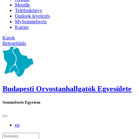
Moodle
Telefonkönyv
Outlook levelezés
MySemmelweis
Karrier
Karok
Betegellátás
Budapesti Orvostanhallgatók Egyesülete
Semmelweis Egyetem
en