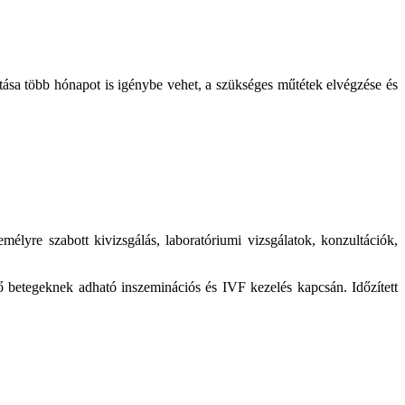
ítása több hónapot is igénybe vehet, a szükséges műtétek elvégzése és
mélyre szabott kivizsgálás, laboratóriumi vizsgálatok, konzultációk,
ő betegeknek adható inszeminációs és IVF kezelés kapcsán. Időzített