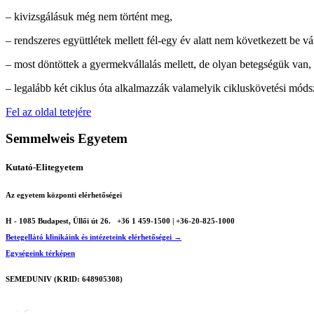
– kivizsgálásuk még nem történt meg,
– rendszeres együttlétek mellett fél-egy év alatt nem következett be v
– most döntöttek a gyermekvállalás mellett, de olyan betegségük van, a
– legalább két ciklus óta alkalmazzák valamelyik cikluskövetési módsz
Fel az oldal tetejére
Semmelweis Egyetem
Kutató-Elitegyetem
Az egyetem központi elérhetőségei
H - 1085 Budapest, Üllői út 26.
+36 1 459-1500 | +36-20-825-1000
Betegellátó klinikáink és intézeteink elérhetőségei →
Egységeink térképen
SEMEDUNIV (KRID: 648905308)