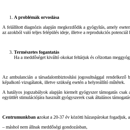
A problémák orvoslása
A felállított diagnózis alapján megkezdődik a gyógyítás, amely esete
az azokból való teljes felépülés ideje, illetve a reprodukciós potenciál
Természetes fogantatás
Ha a meddőséget kiváltó okokat feltárjuk és célzottan meggyóg
Az ambulancián a társadalombiztosítási jogosultsággal rendelkező be
képalkotó vizsgálatok, illetve szükség esetén a helyreállító műtétek.
A hatályos jogszabályok alapján kiemelt gyógyszer támogatás csak a
együttlét stimulációjára használt gyógyszerek csak általános támogatá
Centrumunkban a
zokat a 20-37 év közötti házaspárokat fogadjuk, a
– máshol nem állnak meddőségi gondozásban,