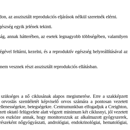
 az asszisztált reprodukciós eljárások nélkül szeretnék elérni.
észség egyik jelének tekinti.
sság, annak hátterében, az esetek legnagyobb többségében, valamilyen
vel feltárni, kezelni, és a reproduktív egészség helyreállításával az
 vesznek részt asszisztált reprodukciós ellátásban.
ül szükséges a nő ciklusának alapos megismerése. Erre a szakképzett
ó orvoslás szemléletét képviselő orvos számára a pontosan vezetett
ndellenességekre, betegségekre. Centrumunkban elfogadjuk a Creighton,
tt oktató felügyelete alatt végzett minimum két ciklusnyi, jól vezetett
asznos eszköze annak, hogy monitorozzuk az alkalmazott gyógyszerek,
részeként nőgyógyászati, andrológiai, endokrinológiai, hematológiai,