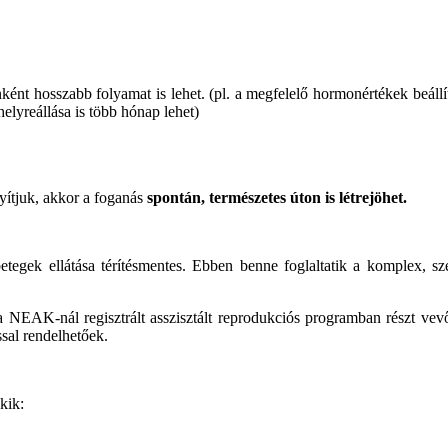
nként hosszabb folyamat is lehet. (pl. a megfelelő hormonértékek beáll
 helyreállása is több hónap lehet)
yítjuk, akkor a foganás
spontán, természetes úton is létrejöhet.
tegek ellátása térítésmentes. Ebben benne foglaltatik a komplex, sze
 NEAK-nál regisztrált asszisztált reprodukciós programban részt vev
ssal rendelhetőek.
kik: