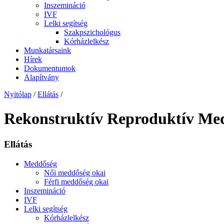
Inszemináció
IVF
Lelki segítség
Szakpszichológus
Kórházlelkész
Munkatársaink
Hírek
Dokumentumok
Alapítvány
Nyitólap
/
Ellátás
/
Rekonstruktív Reproduktív Me
Ellátás
Meddőség
Női meddőség okai
Férfi meddőség okai
Inszemináció
IVF
Lelki segítség
Kórházlelkész