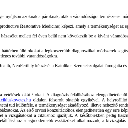
t nyújtson azoknak a pároknak, akik a várandósságot természetes módon,
productive
R
estorative
M
edicine) képezi, amely a termékenységet az eg
es házasélet mellett fél éven belül nem következik be a kívánt várandó
ttérben álló okokat a legkorszerűbb diagnosztikai módszerek segítségé
setleges további várandósságokra.
eoFertility képzését a Katolikus Szeretetszolgálat támogatta és nem
 a vetélések okát / okait. A diagnózis felállításához elengedhetetlen
ikluskovetes.hu
oldalon felsorolt oktatók egyikével. A helyreállít
ztetni tud különféle, a termékenységet akadályozó, illetve nehezítő re
lázatokat. Az első orvosi konzultációhoz elengedhetetlen egy erre képze
gével a vizsgálatokat a ciklushoz igazítjuk. A későbbiekben pedig h
felállításához a legmodernebb eszközöket alkalmazzuk, a kivizsgálás 