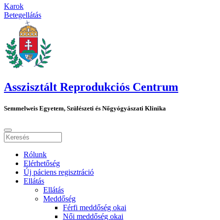
Karok
Betegellátás
Asszisztált Reprodukciós Centrum
Semmelweis Egyetem, Szülészeti és Nőgyógyászati Klinika
Rólunk
Elérhetőség
Új páciens regisztráció
Ellátás
Ellátás
Meddőség
Férfi meddőség okai
Női meddőség okai