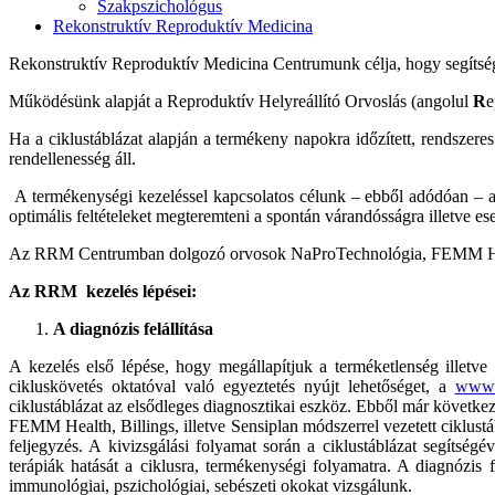
Szakpszichológus
Rekonstruktív Reproduktív Medicina
Rekonstruktív Reproduktív Medicina Centrumunk célja, hogy segítsége
Működésünk alapját a Reproduktív Helyreállító Orvoslás (angolul
R
e
Ha a ciklustáblázat alapján a termékeny napokra időzített, rendszer
rendellenesség áll.
A termékenységi kezeléssel kapcsolatos célunk – ebből adódóan – a há
optimális feltételeket megteremteni a spontán várandósságra illetve e
Az RRM Centrumban dolgozó orvosok NaProTechnológia, FEMM Health, N
Az RRM kezelés lépései:
A diagnózis felállítása
A kezelés első lépése, hogy megállapítjuk a terméketlenség illetve
cikluskövetés oktatóval való egyeztetés nyújt lehetőséget, a
www.c
ciklustáblázat az elsődleges diagnosztikai eszköz. Ebből már követke
FEMM Health, Billings, illetve Sensiplan módszerrel vezetett ciklustáb
feljegyzés. A kivizsgálási folyamat során a ciklustáblázat segítsé
terápiák hatását a ciklusra, termékenységi folyamatra. A diagnózis 
immunológiai, pszichológiai, sebészeti okokat vizsgálunk.