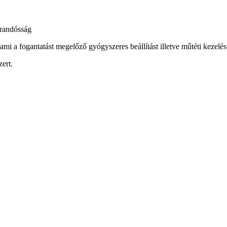
árandósság
mi a fogantatást megelőző gyógyszeres beállítást illetve műtéti kezelés
ert.