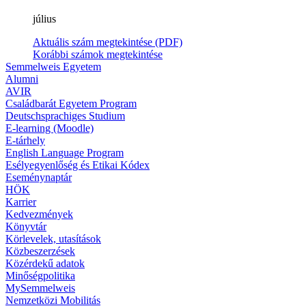
július
Aktuális szám megtekintése (PDF)
Korábbi számok megtekintése
Semmelweis Egyetem
Alumni
AVIR
Családbarát Egyetem Program
Deutschsprachiges Studium
E-learning (Moodle)
E-tárhely
English Language Program
Esélyegyenlőség és Etikai Kódex
Eseménynaptár
HÖK
Karrier
Kedvezmények
Könyvtár
Körlevelek, utasítások
Közbeszerzések
Közérdekű adatok
Minőségpolitika
MySemmelweis
Nemzetközi Mobilitás