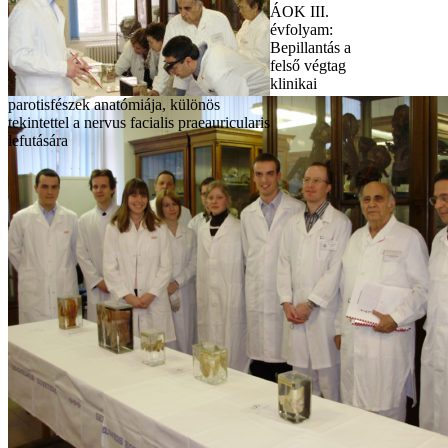
ÁOK III.
évfolyam:
Bepillantás a
felső végtag
klinikai
parotisfészek anatómiája, különös
tekintettel a nervus facialis praeauricularis
lefutására