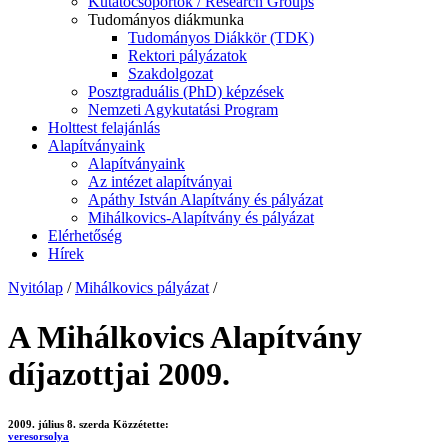
Kutatócsoportok / Research Groups
Tudományos diákmunka
Tudományos Diákkör (TDK)
Rektori pályázatok
Szakdolgozat
Posztgraduális (PhD) képzések
Nemzeti Agykutatási Program
Holttest felajánlás
Alapítványaink
Alapítványaink
Az intézet alapítványai
Apáthy István Alapítvány és pályázat
Mihálkovics-Alapítvány és pályázat
Elérhetőség
Hírek
Nyitólap
/
Mihálkovics pályázat
/
A Mihálkovics Alapítvány
díjazottjai 2009.
2009. július 8. szerda
Közzétette:
veresorsolya