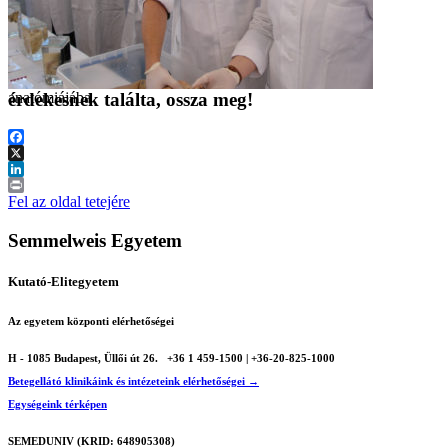
anatómiájába
érdekesnek találta, ossza meg!
Facebook
X
LinkedIn
Print
Fel az oldal tetejére
Semmelweis Egyetem
Kutató-Elitegyetem
Az egyetem központi elérhetőségei
H - 1085 Budapest, Üllői út 26.
+36 1 459-1500 | +36-20-825-1000
Betegellátó klinikáink és intézeteink elérhetőségei →
Egységeink térképen
SEMEDUNIV (KRID: 648905308)