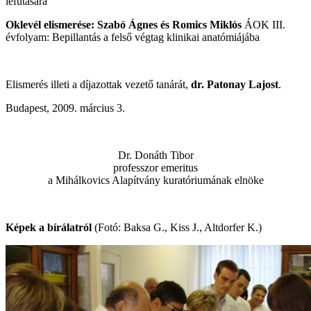
lefutására
Oklevél elismerése: Szabó Ágnes és Romics Miklós
ÁOK III.
évfolyam: Bepillantás a felső végtag klinikai anatómiájába
Elismerés illeti a díjazottak vezető tanárát,
dr. Patonay Lajost
.
Budapest, 2009. március 3.
Dr. Donáth Tibor
professzor emeritus
a Mihálkovics Alapítvány kuratóriumának elnöke
Képek a bírálatról
(Fotó: Baksa G., Kiss J., Altdorfer K.)