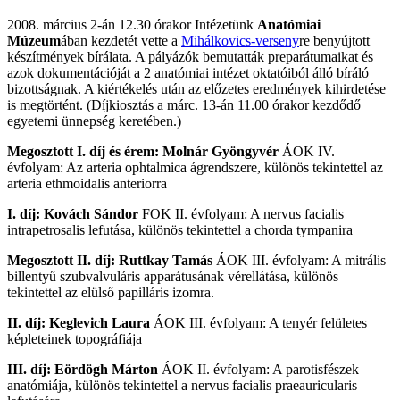
2008. március 2-án 12.30 órakor Intézetünk
Anatómiai
Múzeum
ában kezdetét vette a
Mihálkovics-verseny
re benyújtott
készítmények bírálata. A pályázók bemutatták preparátumaikat és
azok dokumentációját a 2 anatómiai intézet oktatóiból álló bíráló
bizottságnak. A kiértékelés után az előzetes eredmények kihirdetése
is megtörtént. (Díjkiosztás a márc. 13-án 11.00 órakor kezdődő
egyetemi ünnepség keretében.)
Megosztott
I. díj
és érem:
Molnár Gyöngyvér
ÁOK IV.
évfolyam: Az arteria ophtalmica ágrendszere, különös tekintettel az
arteria ethmoidalis anteriorra
I. díj: Kovách Sándor
FOK II. évfolyam: A nervus facialis
intrapetrosalis lefutása, különös tekintettel a chorda tympanira
Megosztott II. díj
:
Ruttkay
Tamás
ÁOK III. évfolyam: A mitrális
billentyű szubvalvuláris apparátusának vérellátása, különös
tekintettel az elülső papilláris izomra.
II. díj:
Keglevich Laura
ÁOK III. évfolyam: A tenyér felületes
képleteinek topográfiája
III. díj: Eördögh Márton
ÁOK II. évfolyam: A parotisfészek
anatómiája, különös tekintettel a nervus facialis praeauricularis