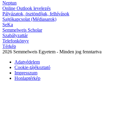
Neptun
Online Outlook levelezés
Pályázatok, ösztöndíjak, felhívások
Sajtókapcsolat (Médiasarok)
SeKa
Semmelweis Scholar
Szabályzattár
Telefonkönyv
Térkép
2026 Semmelweis Egyetem - Minden jog fenntartva
Adatvédelem
Cookie-tájékoztató
Impresszum
Honlaptérkép