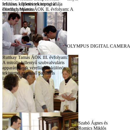
lefutása, különös tekintettel a
felületes képleteinek topográfiája
chorda tympanira
Eördögh Márton ÁOK II. évfolyam: A
OLYMPUS DIGITAL CAMER
Ruttkay Tamás ÁOK III. évfolyam:
A mitrális billentyű szubvalvuláris
apparátusának vérellátása, különös
tekintettel az elülső papilláris
izomra.
Szabó Ágnes és
Romics Miklós