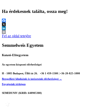
Ha érdekesnek találta, ossza meg!
Facebook
X
LinkedIn
Print
Fel az oldal tetejére
Semmelweis Egyetem
Kutató-Elitegyetem
Az egyetem központi elérhetőségei
H - 1085 Budapest, Üllői út 26.
+36 1 459-1500 | +36-20-825-1000
Betegellátó klinikáink és intézeteink elérhetőségei →
Egységeink térképen
SEMEDUNIV (KRID: 648905308)