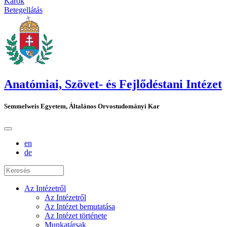
Karok
Betegellátás
Anatómiai, Szövet- és Fejlődéstani Intézet
Semmelweis Egyetem, Általános Orvostudományi Kar
en
de
Az Intézetről
Az Intézetről
Az Intézet bemutatása
Az Intézet története
Munkatársak