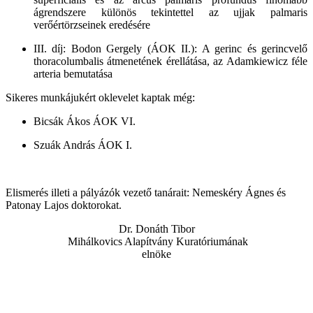
ágrendszere különös tekintettel az ujjak palmaris
verőértörzseinek eredésére
III. díj: Bodon Gergely (ÁOK II.): A gerinc és gerincvelő
thoracolumbalis átmenetének érellátása, az Adamkiewicz féle
arteria bemutatása
Sikeres munkájukért oklevelet kaptak még:
Bicsák Ákos ÁOK VI.
Szuák András ÁOK I.
Elismerés illeti a pályázók vezető tanárait: Nemeskéry Ágnes és
Patonay Lajos doktorokat.
Dr. Donáth Tibor
Mihálkovics Alapítvány Kuratóriumának
elnöke