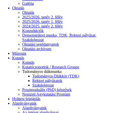
Galéria
Oktatás
Oktatás
2025/2026. tanév 2. félév
2025/2026. tanév 1. félév
2024/2025. tanév 2. félév
Konzultációk
Demonstrátori munka, TDK, Rektori pályázat,
Szakdolgozat
Oktatási segédanyagok
Oktatási archívum
Múzeum
Kutatás
Kutatás
Kutatócsoportok / Research Groups
Tudományos diákmunka
Tudományos Diákkör (TDK)
Rektori pályázatok
Szakdolgozat
Posztgraduális (PhD) képzések
Nemzeti Agykutatási Program
Holttest felajánlás
Alapítványaink
Alapítványaink
Az intézet alapítványai