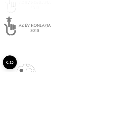
Semmelweis
Egyetem újság
július