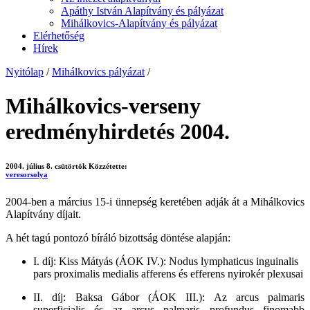
Apáthy István Alapítvány és pályázat
Mihálkovics-Alapítvány és pályázat
Elérhetőség
Hírek
Nyitólap
/
Mihálkovics pályázat
/
Mihálkovics-verseny
eredményhirdetés 2004.
2004. július 8. csütörtök
Közzétette:
veresorsolya
2004-ben a március 15-i ünnepség keretében adják át a Mihálkovics
Alapítvány díjait.
A hét tagú pontozó bíráló bizottság döntése alapján:
I. díj: Kiss Mátyás (ÁOK IV.): Nodus lymphaticus inguinalis
pars proximalis medialis afferens és efferens nyirokér plexusai
II. díj: Baksa Gábor (ÁOK III.): Az arcus palmaris
superficialis és az arcus palmaris profundus finomabb