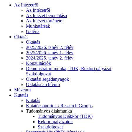
Az Intézetről
Az Intézetről
Az Intézet bemutatása
Az Intézet története
Munkatársak
Galéria
Oktatás
Oktatás
2025/2026. tanév 2. félév
2025/2026. tanév 1. félév
2024/2025. tanév 2. félév
Konzultációk
Demonstrátori munka, TDK, Rektori pályázat,
Szakdolgozat
Oktatási segédanyagok
Oktatási archívum
Múzeum
Kutatás
Kutatás
Kutatócsoportok / Research Groups
Tudományos diákmunka
Tudományos Diákkör (TDK)
Rektori pályázatok
Szakdolgozat