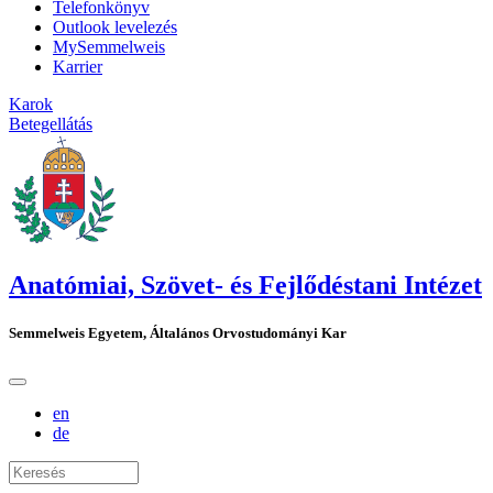
Telefonkönyv
Outlook levelezés
MySemmelweis
Karrier
Karok
Betegellátás
Anatómiai, Szövet- és Fejlődéstani Intézet
Semmelweis Egyetem, Általános Orvostudományi Kar
en
de