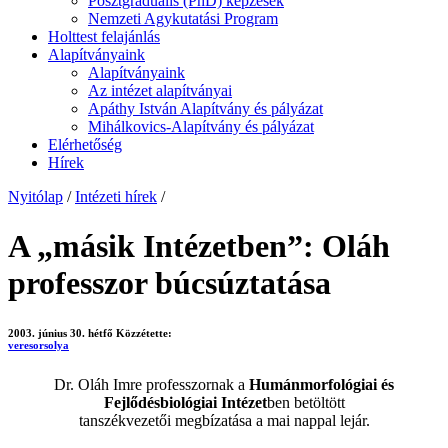
Posztgraduális (PhD) képzések
Nemzeti Agykutatási Program
Holttest felajánlás
Alapítványaink
Alapítványaink
Az intézet alapítványai
Apáthy István Alapítvány és pályázat
Mihálkovics-Alapítvány és pályázat
Elérhetőség
Hírek
Nyitólap
/
Intézeti hírek
/
A „másik Intézetben”: Oláh
professzor búcsúztatása
2003. június 30. hétfő
Közzétette:
veresorsolya
Dr. Oláh Imre professzornak a
Humánmorfológiai és
Fejlődésbiológiai Intézet
ben betöltött
tanszékvezetői megbízatása a mai nappal lejár.