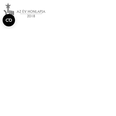
Semmelweis
Egyetem újság
július
Aktuális szám megtekintése (PDF)
Korábbi számok megtekintése