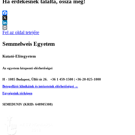
Ha érdekesnek találta, ossza meg!
Facebook
X
LinkedIn
Print
Fel az oldal tetejére
Semmelweis Egyetem
Kutató-Elitegyetem
Az egyetem központi elérhetőségei
H - 1085 Budapest, Üllői út 26.
+36 1 459-1500 | +36-20-825-1000
Betegellátó klinikáink és intézeteink elérhetőségei →
Egységeink térképen
SEMEDUNIV (KRID: 648905308)