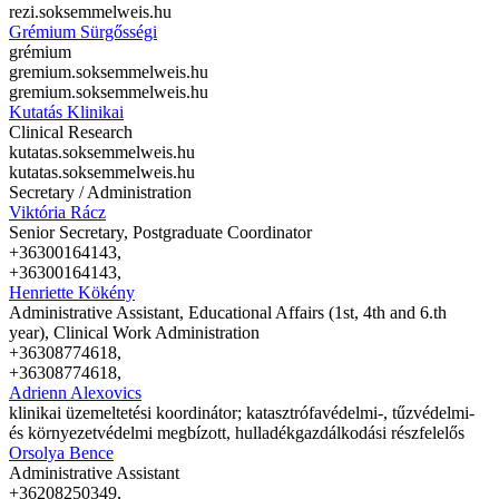
rezi.sok
semmelweis.hu
Grémium Sürgősségi
grémium
gremium.sok
semmelweis.hu
gremium.sok
semmelweis.hu
Kutatás Klinikai
Clinical Research
kutatas.sok
semmelweis.hu
kutatas.sok
semmelweis.hu
Secretary / Administration
Viktória Rácz
Senior Secretary, Postgraduate Coordinator
+36300164143,
+36300164143,
Henriette Kökény
Administrative Assistant, Educational Affairs (1st, 4th and 6.th
year), Clinical Work Administration
+36308774618,
+36308774618,
Adrienn Alexovics
klinikai üzemeltetési koordinátor; katasztrófavédelmi-, tűzvédelmi-
és környezetvédelmi megbízott, hulladékgazdálkodási részfelelős
Orsolya Bence
Administrative Assistant
+36208250349,