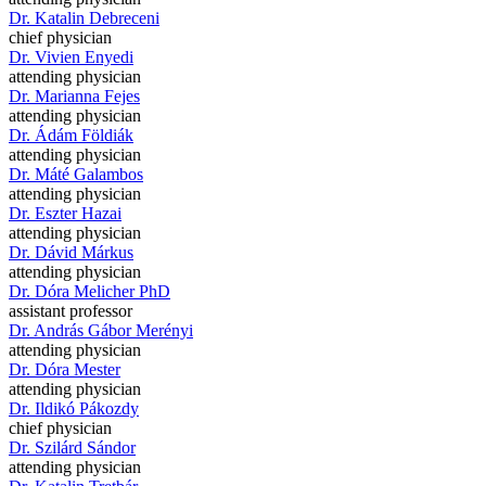
Dr. Katalin Debreceni
chief physician
Dr. Vivien Enyedi
attending physician
Dr. Marianna Fejes
attending physician
Dr. Ádám Földiák
attending physician
Dr. Máté Galambos
attending physician
Dr. Eszter Hazai
attending physician
Dr. Dávid Márkus
attending physician
Dr. Dóra Melicher PhD
assistant professor
Dr. András Gábor Merényi
attending physician
Dr. Dóra Mester
attending physician
Dr. Ildikó Pákozdy
chief physician
Dr. Szilárd Sándor
attending physician