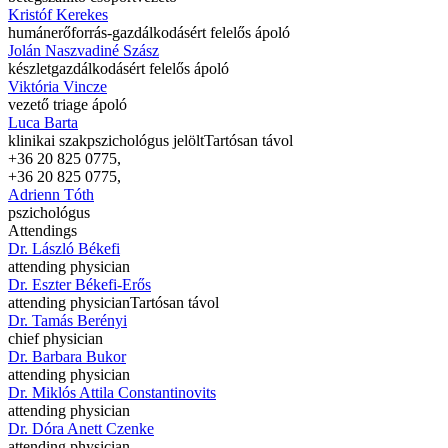
Kristóf Kerekes
humánerőforrás-gazdálkodásért felelős ápoló
Jolán Naszvadiné Szász
készletgazdálkodásért felelős ápoló
Viktória Vincze
vezető triage ápoló
Luca Barta
klinikai szakpszichológus jelölt
Tartósan távol
+36 20 825 0775,
+36 20 825 0775,
Adrienn Tóth
pszichológus
Attendings
Dr. László Békefi
attending physician
Dr. Eszter Békefi-Erős
attending physician
Tartósan távol
Dr. Tamás Berényi
chief physician
Dr. Barbara Bukor
attending physician
Dr. Miklós Attila Constantinovits
attending physician
Dr. Dóra Anett Czenke
attending physician