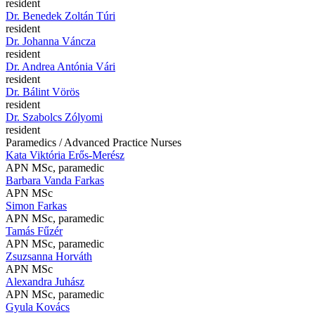
resident
Dr. Benedek Zoltán Túri
resident
Dr. Johanna Váncza
resident
Dr. Andrea Antónia Vári
resident
Dr. Bálint Vörös
resident
Dr. Szabolcs Zólyomi
resident
Paramedics / Advanced Practice Nurses
Kata Viktória Erős-Merész
APN MSc, paramedic
Barbara Vanda Farkas
APN MSc
Simon Farkas
APN MSc, paramedic
Tamás Fűzér
APN MSc, paramedic
Zsuzsanna Horváth
APN MSc
Alexandra Juhász
APN MSc, paramedic
Gyula Kovács