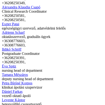
+36208250349,
Alexandra Klaudia Csapó
Clinical Research Coordinator
+36208250581,
+36208250581,
Eszter Patai
egészségügyi szervező, adatvédelmi felelős
Adrienn Scharf
oktatásszervező, graduális ügyek
+36308776603,
+36308776603,
Ildikó Schöff
Postgraduate Coordinator
+36208250391,
+36208250391,
Éva Spitz
nursing head of department
Tamara Mészáros
deputy nursing head of department
Petra Bíróné Korpos
klinikai ápolási szupervizor
Dániel Farkas
vezető oktató ápoló
Levente Kántor
betegszállító csoportvezető