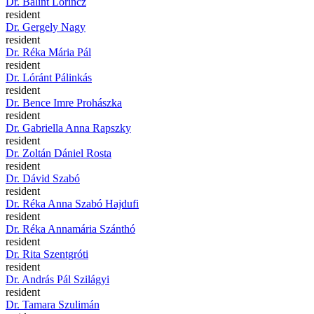
Dr. Bálint Lőrincz
resident
Dr. Gergely Nagy
resident
Dr. Réka Mária Pál
resident
Dr. Lóránt Pálinkás
resident
Dr. Bence Imre Prohászka
resident
Dr. Gabriella Anna Rapszky
resident
Dr. Zoltán Dániel Rosta
resident
Dr. Dávid Szabó
resident
Dr. Réka Anna Szabó Hajdufi
resident
Dr. Réka Annamária Szánthó
resident
Dr. Rita Szentgróti
resident
Dr. András Pál Szilágyi
resident
Dr. Tamara Szulimán