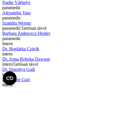
Nadin Várhelyi
paramedic
Alexandra Vass
paramedic
Szandra Werner
paramedic
Tartósan távol
Barbara Zadravecz-Heider
paramedic
Intern
Dr. Boglárka Czirók
intern
Dr. Anna Rebeka Dawson
intern
Tartósan távol
Dr. Dorottya Gaál
intern
Dr. Viktor Guti
intern
Dr. Hamze Soma Harb
intern
harb.hamze.soma
semmelweis.hu
harb.hamze.soma
semmelweis.hu
Dr. Szabolcs Horváth
intern
Dr. Mandula Ifju
intern