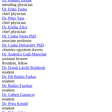
Dr. Katalin Tretbár
attending physician
Dr. Erika Tuska
chief physician
Dr. Péter Vass
chief physician
Dr. Emília Zilcz
chief physician
Dr. Csaba Varga PhD
associate professor
Dr. Csaba Diószeghy PhD
címzetes egyetemi docens
Dr. Szabolcs Gaál-Marschal
assistant lecturer
Resident, fellow
Dr. Donát László Boldizsár
resident
Dr. Pál Balázs Farkas
resident
Dr. Balázs Fazekas
resident
Dr. Gilbert Garancsy
resident
Dr. Petra Kristóf
resident