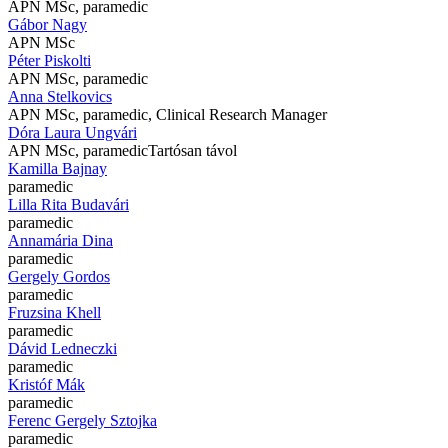
APN MSc, paramedic
Gábor Nagy
APN MSc
Péter Piskolti
APN MSc, paramedic
Anna Stelkovics
APN MSc, paramedic, Clinical Research Manager
Dóra Laura Ungvári
APN MSc, paramedic
Tartósan távol
Kamilla Bajnay
paramedic
Lilla Rita Budavári
paramedic
Annamária Dina
paramedic
Gergely Gordos
paramedic
Fruzsina Khell
paramedic
Dávid Ledneczki
paramedic
Kristóf Mák
paramedic
Ferenc Gergely Sztojka
paramedic