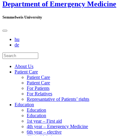
Department of Emergency Medicine
Semmelweis University
hu
de
About Us
Patient Care
Patient Care
Patient Care
For Patients
For Relatives
Represantative of Patients’ rights
Education
Education
Education
1st year – First aid
4th year – Emergency Medicine
6th year – elective