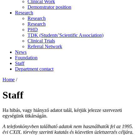
Clinical Work
Demonstrator position
Research
Research
Research
PHD
TDK (Students’Scientific Association)
Clinical Trials
Referral Network
News
Foundation
Staff
Department contact
Home
/
Staff
Ha hibás, vagy hiányzó adatot talál, kérjük jelezze szervezeti
egységünk titkárságán.
A telefonkönyvben található adatok nem használhatók fel az 1995.
évi CXIX. törvény szerinti kutatás és közvetlen üzletszerzés céljára.