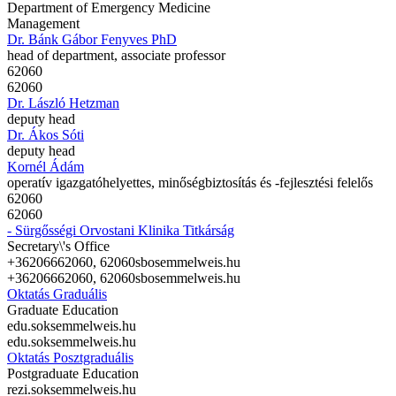
Department of Emergency Medicine
Management
Dr. Bánk Gábor Fenyves PhD
head of department, associate professor
62060
62060
Dr. László Hetzman
deputy head
Dr. Ákos Sóti
deputy head
Kornél Ádám
operatív igazgatóhelyettes, minőségbiztosítás és -fejlesztési felelős
62060
62060
- Sürgősségi Orvostani Klinika Titkárság
Secretary\'s Office
+36206662060, 62060
sbo
semmelweis.hu
+36206662060, 62060
sbo
semmelweis.hu
Oktatás Graduális
Graduate Education
edu.sok
semmelweis.hu
edu.sok
semmelweis.hu
Oktatás Posztgraduális
Postgraduate Education
rezi.sok
semmelweis.hu