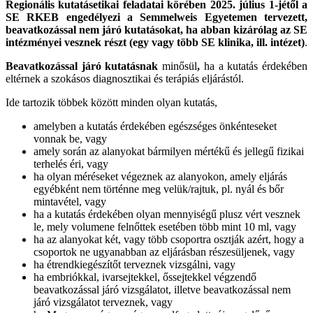
Regionális kutatásetikai feladatai körében 2025. július 1-jétől a
SE RKEB engedélyezi a Semmelweis Egyetemen tervezett,
beavatkozással nem járó kutatásokat, ha abban kizárólag az SE
intézményei vesznek részt (egy vagy több SE klinika, ill. intézet)
.
Beavatkozással járó kutatásnak
minősül
,
ha a kutatás érdekében
eltérnek a szokásos diagnosztikai és terápiás eljárástól.
Ide tartozik többek között minden olyan kutatás,
amelyben a kutatás érdekében egészséges önkénteseket
vonnak be, vagy
amely során az alanyokat bármilyen mértékű és jellegű fizikai
terhelés éri, vagy
ha olyan méréseket végeznek az alanyokon, amely eljárás
egyébként nem történne meg velük/rajtuk, pl. nyál és bőr
mintavétel, vagy
ha a kutatás érdekében olyan mennyiségű plusz vért vesznek
le, mely volumene felnőttek esetében több mint 10 ml, vagy
ha az alanyokat két, vagy több csoportra osztják azért, hogy a
csoportok ne ugyanabban az eljárásban részesüljenek, vagy
ha étrendkiegészítőt terveznek vizsgálni, vagy
ha embriókkal, ivarsejtekkel, őssejtekkel végzendő
beavatkozással járó vizsgálatot, illetve beavatkozással nem
járó vizsgálatot terveznek, vagy