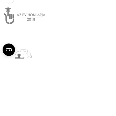
Semmelweis
Egyetem újság
július
Aktuális szám megtekintése (PDF)
Korábbi számok megtekintése