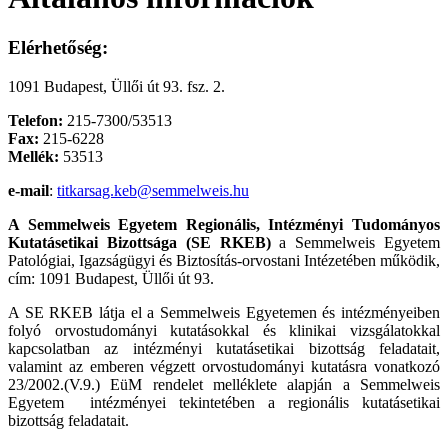
Elérhetőség:
1091 Budapest, Üllői út 93. fsz. 2.
Telefon:
215-7300/53513
Fax:
215-6228
Mellék:
53513
e-mail
:
titkarsag.keb@semmelweis.hu
A Semmelweis Egyetem Regionális, Intézményi Tudományos
Kutatásetikai Bizottsága (SE RKEB)
a Semmelweis Egyetem
Patológiai, Igazságügyi és Biztosítás-orvostani Intézetében működik,
cím: 1091 Budapest, Üllői út 93.
A SE RKEB látja el a Semmelweis Egyetemen és intézményeiben
folyó orvostudományi kutatásokkal és klinikai vizsgálatokkal
kapcsolatban az intézményi kutatásetikai bizottság feladatait,
valamint az emberen végzett orvostudományi kutatásra vonatkozó
23/2002.(V.9.) EüM rendelet melléklete alapján a Semmelweis
Egyetem intézményei tekintetében a regionális kutatásetikai
bizottság feladatait.