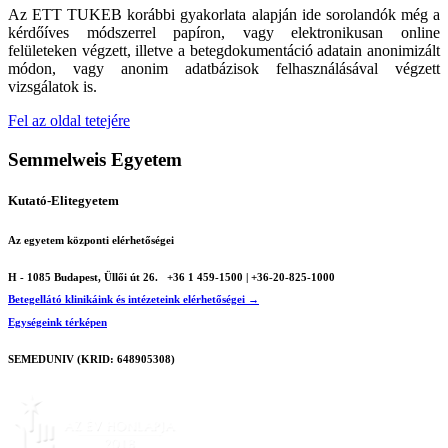
Az ETT TUKEB korábbi gyakorlata alapján ide sorolandók még a
kérdőíves módszerrel papíron, vagy elektronikusan online
felületeken végzett, illetve a betegdokumentáció adatain anonimizált
módon, vagy anonim adatbázisok felhasználásával végzett
vizsgálatok is.
Fel az oldal tetejére
Semmelweis Egyetem
Kutató-Elitegyetem
Az egyetem központi elérhetőségei
H - 1085 Budapest, Üllői út 26.
+36 1 459-1500 | +36-20-825-1000
Betegellátó klinikáink és intézeteink elérhetőségei →
Egységeink térképen
SEMEDUNIV (KRID: 648905308)