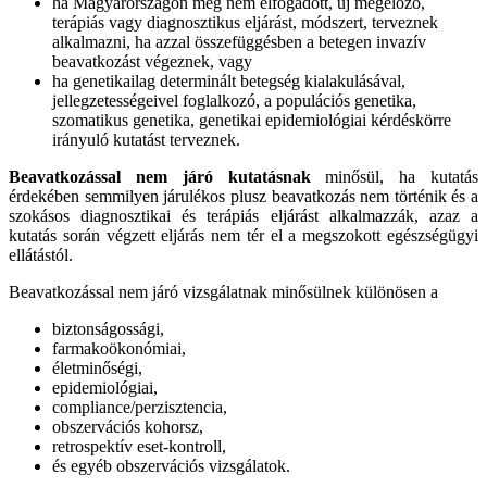
ha Magyarországon még nem elfogadott, új megelőző,
terápiás vagy diagnosztikus eljárást, módszert, terveznek
alkalmazni, ha azzal összefüggésben a betegen invazív
beavatkozást végeznek, vagy
ha genetikailag determinált betegség kialakulásával,
jellegzetességeivel foglalkozó, a populációs genetika,
szomatikus genetika, genetikai epidemiológiai kérdéskörre
irányuló kutatást terveznek.
Beavatkozással nem járó kutatásnak
minősül, ha kutatás
érdekében semmilyen járulékos plusz beavatkozás nem történik és a
szokásos diagnosztikai és terápiás eljárást alkalmazzák, azaz a
kutatás során végzett eljárás nem tér el a megszokott egészségügyi
ellátástól.
Beavatkozással nem járó vizsgálatnak minősülnek különösen a
biztonságossági,
farmakoökonómiai,
életminőségi,
epidemiológiai,
compliance/perzisztencia,
obszervációs kohorsz,
retrospektív eset-kontroll,
és egyéb obszervációs vizsgálatok.