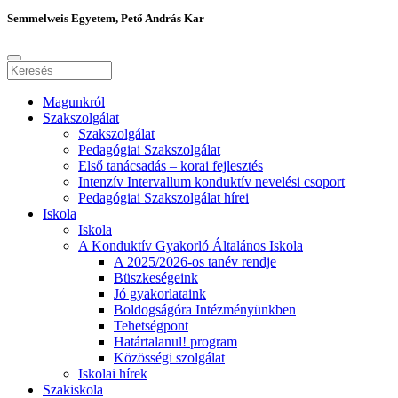
Semmelweis Egyetem, Pető András Kar
Magunkról
Szakszolgálat
Szakszolgálat
Pedagógiai Szakszolgálat
Első tanácsadás – korai fejlesztés
Intenzív Intervallum konduktív nevelési csoport
Pedagógiai Szakszolgálat hírei
Iskola
Iskola
A Konduktív Gyakorló Általános Iskola
A 2025/2026-os tanév rendje
Büszkeségeink
Jó gyakorlataink
Boldogságóra Intézményünkben
Tehetségpont
Határtalanul! program
Közösségi szolgálat
Iskolai hírek
Szakiskola