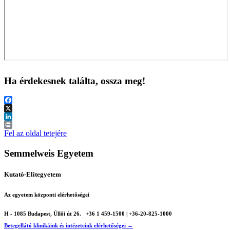
Ha érdekesnek találta, ossza meg!
Facebook
X
LinkedIn
Print
Fel az oldal tetejére
Semmelweis Egyetem
Kutató-Elitegyetem
Az egyetem központi elérhetőségei
H - 1085 Budapest, Üllői út 26.
+36 1 459-1500 | +36-20-825-1000
Betegellátó klinikáink és intézeteink elérhetőségei →