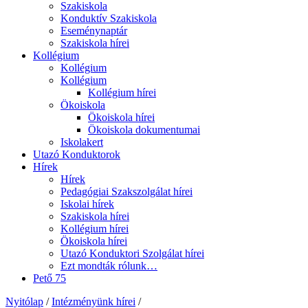
Szakiskola
Konduktív Szakiskola
Eseménynaptár
Szakiskola hírei
Kollégium
Kollégium
Kollégium
Kollégium hírei
Ökoiskola
Ökoiskola hírei
Ökoiskola dokumentumai
Iskolakert
Utazó Konduktorok
Hírek
Hírek
Pedagógiai Szakszolgálat hírei
Iskolai hírek
Szakiskola hírei
Kollégium hírei
Ökoiskola hírei
Utazó Konduktori Szolgálat hírei
Ezt mondták rólunk…
Pető 75
Nyitólap
/
Intézményünk hírei
/