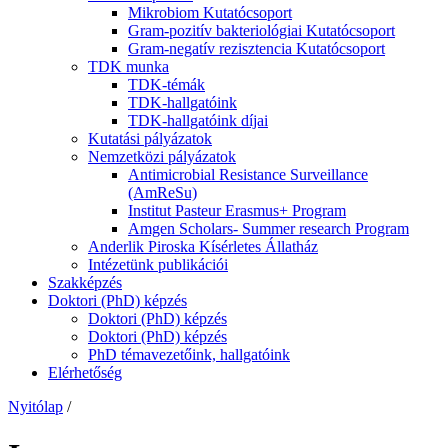
Mikrobiom Kutatócsoport
Gram-pozitív bakteriológiai Kutatócsoport
Gram-negatív rezisztencia Kutatócsoport
TDK munka
TDK-témák
TDK-hallgatóink
TDK-hallgatóink díjai
Kutatási pályázatok
Nemzetközi pályázatok
Antimicrobial Resistance Surveillance
(AmReSu)
Institut Pasteur Erasmus+ Program
Amgen Scholars- Summer research Program
Anderlik Piroska Kísérletes Állatház
Intézetünk publikációi
Szakképzés
Doktori (PhD) képzés
Doktori (PhD) képzés
Doktori (PhD) képzés
PhD témavezetőink, hallgatóink
Elérhetőség
Nyitólap
/