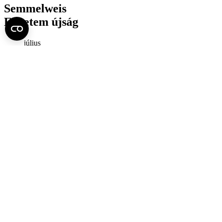
Semmelweis
Egyetem újság
július
Aktuális szám megtekintése (PDF)
Korábbi számok megtekintése
Semmelweis Egyetem
Alumni
AVIR
Családbarát Egyetem Program
Deutschsprachiges Studium
E-learning (Moodle)
E-tárhely
English Language Program
Esélyegyenlőség és Etikai Kódex
Eseménynaptár
HÖK
Karrier
Kedvezmények
Könyvtár
Körlevelek, utasítások
Közbeszerzések
Közérdekű adatok