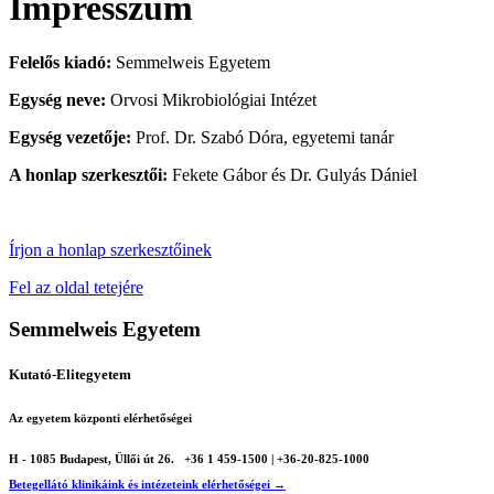
Impresszum
Felelős kiadó:
Semmelweis Egyetem
Egység neve:
Orvosi Mikrobiológiai Intézet
Egység vezetője:
Prof. Dr. Szabó Dóra, egyetemi tanár
A honlap szerkesztői:
Fekete Gábor és Dr. Gulyás Dániel
Írjon a honlap szerkesztőinek
Fel az oldal tetejére
Semmelweis Egyetem
Kutató-Elitegyetem
Az egyetem központi elérhetőségei
H - 1085 Budapest, Üllői út 26.
+36 1 459-1500 | +36-20-825-1000
Betegellátó klinikáink és intézeteink elérhetőségei →