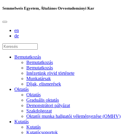
Semmelweis Egyetem, Általános Orvostudományi Kar
en
de
Bemutatkozás
Bemutatkozás
Bemutatkozás
Intézetünk rövid története
Munkatársak
Díjak, elismerések
Oktatás
Oktatás
Graduális oktatás
Demonstrátori pályázat
Szakdolgozat
Oktatói munka hallgatói véleményezése (OMHV)
Kutatás
Kutatás
Kutatócsoportok