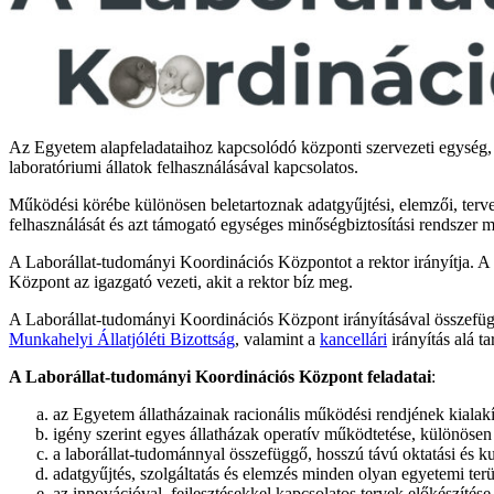
Az Egyetem alapfeladataihoz kapcsolódó központi szervezeti egység, 
laboratóriumi állatok felhasználásával kapcsolatos.
Működési körébe különösen beletartoznak adatgyűjtési, elemzői, tervez
felhasználását és azt támogató egységes minőségbiztosítási rendszer
A Laborállat-tudományi Koordinációs Központot a rektor irányítja. A
Központ az igazgató vezeti, akit a rektor bíz meg.
A Laborállat-tudományi Koordinációs Központ irányításával összefügg
Munkahelyi Állatjóléti Bizottság
, valamint a
kancellári
irányítás alá 
A Laborállat-tudományi Koordinációs Központ feladatai
:
az Egyetem állatházainak racionális működési rendjének kialakít
igény szerint egyes állatházak operatív működtetése, különöse
a laborállat-tudománnyal összefüggő, hosszú távú oktatási és kut
adatgyűjtés, szolgáltatás és elemzés minden olyan egyetemi terül
az innovációval, fejlesztésekkel kapcsolatos tervek előkészíté