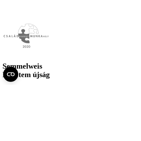
Semmelweis
Egyetem újság
július
Aktuális szám megtekintése (PDF)
Korábbi számok megtekintése
Semmelweis Egyetem
Alumni
AVIR
Családbarát Egyetem Program
Deutschsprachiges Studium
E-learning (Moodle)