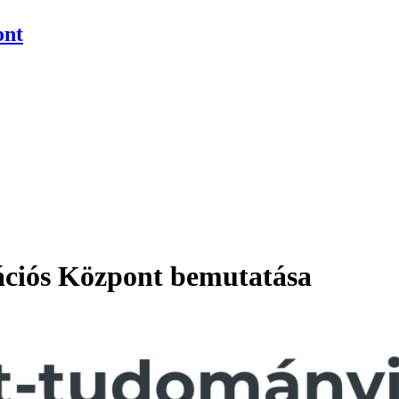
ont
ációs Központ bemutatása