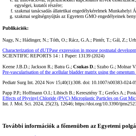
egységei, kutatói részére;
szakmai tanácsadás állatetikai engedélykérelmek Munkahelyi Áll
szakmai segítségnyújtás az Egyetem GMO engedélyeinek beny
Publikációk:
Nagy, N.
;
Hádinger, N.
;
Tóth, O.
;
Rácz, G.A.
;
Pintér, T.
;
Gál, Z.
;
Urb
Characterization of dUTPase expression in mouse postnatal developm
SCIENTIFIC REPORTS
14
:
1
Paper: 13139
(2024)
Keene J.B.D.; Jackson R.; Batra G.;
Csukas D
.; Szabo G.; Molnar V.
Pre-vascularisation of the acellular bladder matrix using the omentum 
Pediatr Surg Int. 2024 Nov 15;40(1):308. doi: 10.1007/s00383-024-0
Papp P.P.; Hoffmann O.I.; Libisch B.; Keresztény T.; Gerőcs A.; Post
Effects of Plyvinyl Chloride (PVC) Microplastic Particles on Gut Mic
Int. J. Mol. Sci. 2024, 25(23), 12646; https://doi.org/10.3390/ijms2
További információk a főmenüben az Egyetemi polgár