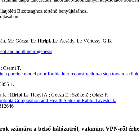
atjóléti Bizottsághoz történő benyújtásához.
újtásában
án, M.
;
Gócza, E.
;
Hiripi, L.
;
Acsády, L.; Vértessy, G.B.
ent and adult neurogenesis
; Cserni T.
in a porcine model prior for bladder reconstruction-a step towards clinic
5855-1.
a K.;
Hiripi L.
; Hegyi A.; Gócza E.; Szőke Z.; Olasz F.
robiota Composition and Health Status in Rabbit Livestock.
52312646
ok számára a belső hálózatról, valamint VPN-ről érhe