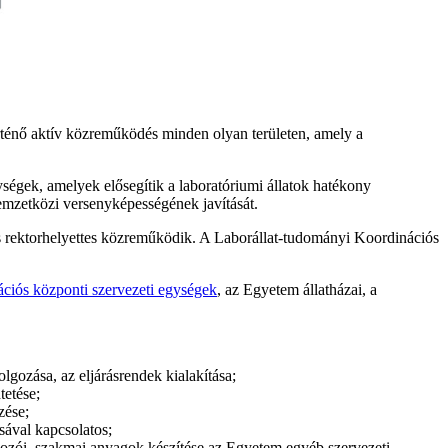
rténő aktív közreműködés minden olyan területen, amely a
ységek, amelyek elősegítik a laboratóriumi állatok hatékony
emzetközi versenyképességének javítását.
ós rektorhelyettes közreműködik. A Laborállat-tudományi Koordinációs
ciós központi szervezeti egységek
, az Egyetem állatházai, a
lgozása, az eljárásrendek kialakítása;
tetése;
zése;
sával kapcsolatos;
shozói, szakmai anyagok készítése az Egyetem egyéb szervezeti