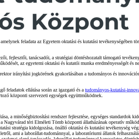
amelynek feladata az Egyetem oktatási és kutatási tevékenységében tö
ői, fejlesztői, tanácsadói, a stratégiai döntéshozatalt támogató tevéken
 működését, az egyetemi oktatási és kutatói munka eredményességét és n
 rektor irányítási jogkörének gyakorlásában a tudományos és innováci
ő feladatok ellátása során az igazgató és a
tudományos-kutatási-innová
tartozó központi szervezeti egységek együttműködnek.
ása, a minőségbiztosítási rendszer fejlesztése, egységes standardok kido
n a Nagyvárad téri Elméleti Tömb központi állatházának operatív működ
atási stratégia kidolgozása, önálló oktatási és kutatási tevékenység vég
etről, ami a laborállat-tudománnyal, a laboratóriumi állatok felhasználá
se, szakmai alapú tanácsadás, laborállat-tudománnyal kapcsolatos dönté