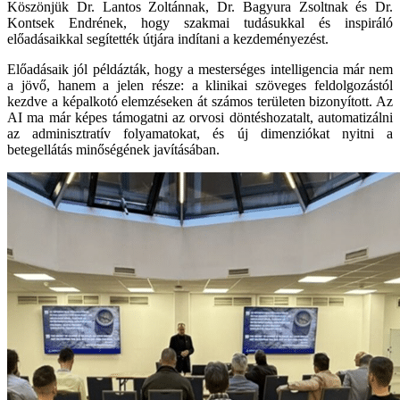
Köszönjük Dr. Lantos Zoltánnak, Dr. Bagyura Zsoltnak és Dr.
Kontsek Endrének, hogy szakmai tudásukkal és inspiráló
előadásaikkal segítették útjára indítani a kezdeményezést.
Előadásaik jól példázták, hogy a mesterséges intelligencia már nem
a jövő, hanem a jelen része: a klinikai szöveges feldolgozástól
kezdve a képalkotó elemzéseken át számos területen bizonyított. Az
AI ma már képes támogatni az orvosi döntéshozatalt, automatizálni
az adminisztratív folyamatokat, és új dimenziókat nyitni a
betegellátás minőségének javításában.