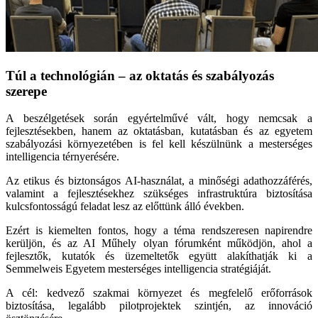
Túl a technológián – az oktatás és szabályozás
szerepe
A beszélgetések során egyértelművé vált, hogy nemcsak a
fejlesztésekben, hanem az oktatásban, kutatásban és az egyetem
szabályozási környezetében is fel kell készülnünk a mesterséges
intelligencia térnyerésére.
Az etikus és biztonságos AI-használat, a minőségi adathozzáférés,
valamint a fejlesztésekhez szükséges infrastruktúra biztosítása
kulcsfontosságú feladat lesz az előttünk álló években.
Ezért is kiemelten fontos, hogy a téma rendszeresen napirendre
kerüljön, és az AI Műhely olyan fórumként működjön, ahol a
fejlesztők, kutatók és üzemeltetők együtt alakíthatják ki a
Semmelweis Egyetem mesterséges intelligencia stratégiáját.
A cél: kedvező szakmai környezet és megfelelő erőforrások
biztosítása, legalább pilotprojektek szintjén, az innováció