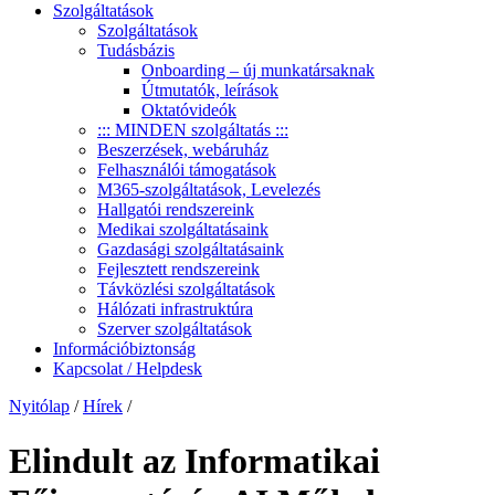
Szolgáltatások
Szolgáltatások
Tudásbázis
Onboarding – új munkatársaknak
Útmutatók, leírások
Oktatóvideók
::: MINDEN szolgáltatás :::
Beszerzések, webáruház
Felhasználói támogatások
M365-szolgáltatások, Levelezés
Hallgatói rendszereink
Medikai szolgáltatásaink
Gazdasági szolgáltatásaink
Fejlesztett rendszereink
Távközlési szolgáltatások
Hálózati infrastruktúra
Szerver szolgáltatások
Információbiztonság
Kapcsolat / Helpdesk
Nyitólap
/
Hírek
/
Elindult az Informatikai