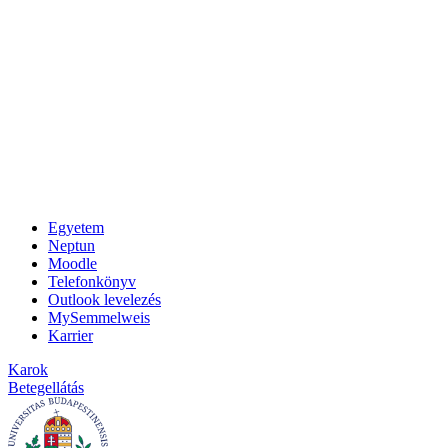
Egyetem
Neptun
Moodle
Telefonkönyv
Outlook levelezés
MySemmelweis
Karrier
Karok
Betegellátás