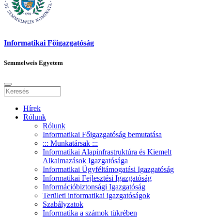
Informatikai Főigazgatóság
Semmelweis Egyetem
Hírek
Rólunk
Rólunk
Informatikai Főigazgatóság bemutatása
::: Munkatársak :::
Informatikai Alapinfrastruktúra és Kiemelt
Alkalmazások Igazgatósága
Informatikai Ügyféltámogatási Igazgatóság
Informatikai Fejlesztési Igazgatóság
Információbiztonsági Igazgatóság
Területi informatikai igazgatóságok
Szabályzatok
Informatika a számok tükrében