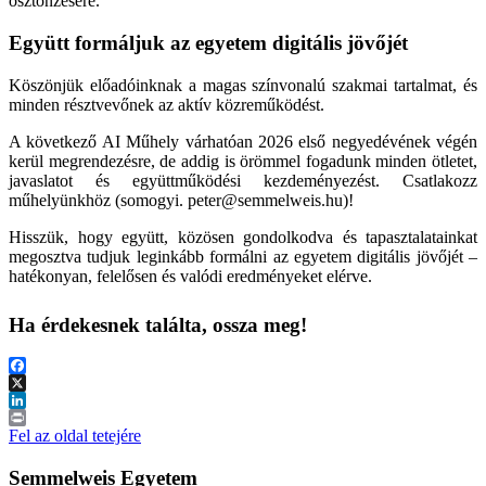
ösztönzésére.
Együtt formáljuk az egyetem digitális jövőjét
Köszönjük előadóinknak a magas színvonalú szakmai tartalmat, és
minden résztvevőnek az aktív közreműködést.
A következő AI Műhely várhatóan 2026 első negyedévének végén
kerül megrendezésre, de addig is örömmel fogadunk minden ötletet,
javaslatot és együttműködési kezdeményezést. Csatlakozz
műhelyünkhöz (somogyi. peter@semmelweis.hu)!
Hisszük, hogy együtt, közösen gondolkodva és tapasztalatainkat
megosztva tudjuk leginkább formálni az egyetem digitális jövőjét –
hatékonyan, felelősen és valódi eredményeket elérve.
Ha érdekesnek találta, ossza meg!
Facebook
X
LinkedIn
Print
Fel az oldal tetejére
Semmelweis Egyetem