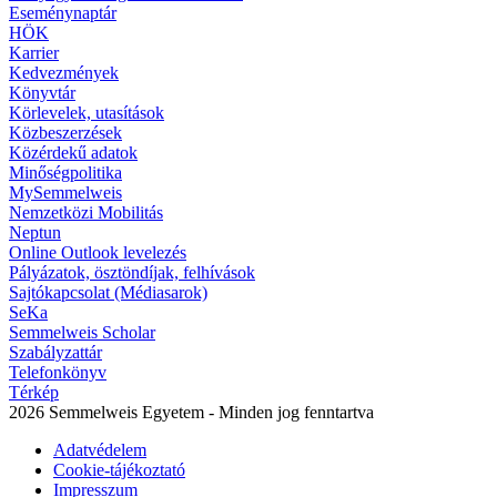
Eseménynaptár
HÖK
Karrier
Kedvezmények
Könyvtár
Körlevelek, utasítások
Közbeszerzések
Közérdekű adatok
Minőségpolitika
MySemmelweis
Nemzetközi Mobilitás
Neptun
Online Outlook levelezés
Pályázatok, ösztöndíjak, felhívások
Sajtókapcsolat (Médiasarok)
SeKa
Semmelweis Scholar
Szabályzattár
Telefonkönyv
Térkép
2026 Semmelweis Egyetem - Minden jog fenntartva
Adatvédelem
Cookie-tájékoztató
Impresszum