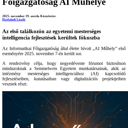
Főigazgatóság AI Műhelye
2025. november 19. szerda
Közzétette:
Hatfaludi László
Az első találkozón az egyetemi mesterséges
intelligencia fejlesztések kerültek fókuszba
Az Informatikai Főigazgatóság által életre hívott „AI Műhely” első
eseményére 2025. november 7-én került sor.
A rendezvény célja, hogy negyedévente fórumot biztosítson
mindazoknak a Semmelweis Egyetem munkatársainak, akik az
intézmény mesterséges intelligenciához (AI) kapcsolódó
fejlesztéseiben, kutatásaiban vagy digitalizációs projektjeiben
vesznek részt.