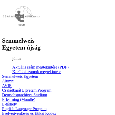
Semmelweis
Egyetem újság
július
Aktuális szám megtekintése (PDF)
Korábbi számok megtekintése
Semmelweis Egyetem
Alumni
AVIR
Családbarát Egyetem Program
Deutschsprachiges Studium
E-learning (Moodle)
E-tárhely
English Language Program
Esélyegyenlőség és Etikai Kódex